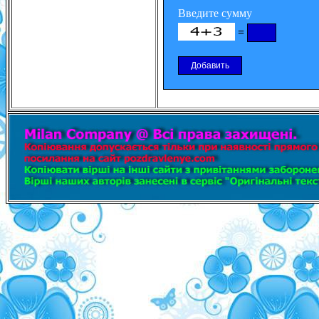
Введите сумму
=