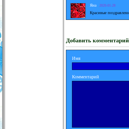
Яна
2020-01-28
Красивые поздравлени
Добавить комментарий
Имя
Комментарий