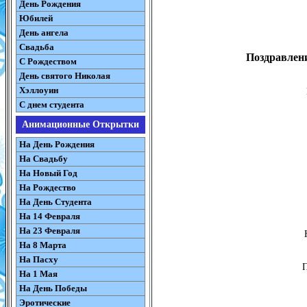
День Рождения
Юбилей
День ангела
Свадьба
Поздравлен
С Рождеством
День святого Николая
Хэллоуин
С днем студента
Анимационные Открытки
На День Рождения
На Свадьбу
На Новый Год
На Рождество
На День Студента
На 14 Февраля
На 23 Февраля
На 8 Марта
На Пасху
П
На 1 Мая
На День Победы
Эротические