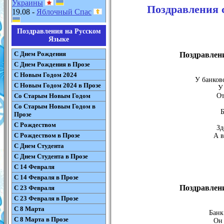
Украины
Поздравления 
19.08 -
Яблочный Спас
Поздравления на Русском
Языке
С Днем Рождения
Поздравлен
С Днем Рождения в Прозе
С Новым Годом 2024
У банков
С Новым Годом 2024 в Прозе
У
Со Старым Новым Годом
От
Со Старым Новым Годом в
Б
Прозе
С Рождеством
Зд
С Рождеством в Прозе
А в
С Днем Студента
С Днем Студента в Прозе
С 14 Февраля
С 14 Февраля в Прозе
Поздравлен
С 23 Февраля
С 23 Февраля в Прозе
С 8 Марта
Банк
С 8 Марта в Прозе
Он 