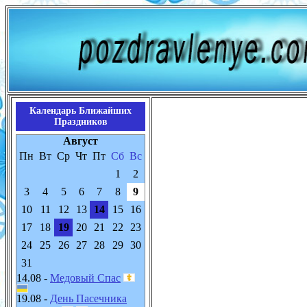
Календарь Ближайших
Праздников
Август
Пн
Вт
Ср
Чт
Пт
Сб
Вс
1
2
3
4
5
6
7
8
9
10
11
12
13
14
15
16
17
18
19
20
21
22
23
24
25
26
27
28
29
30
31
14.08 -
Медовый Спас
19.08 -
День Пасечника