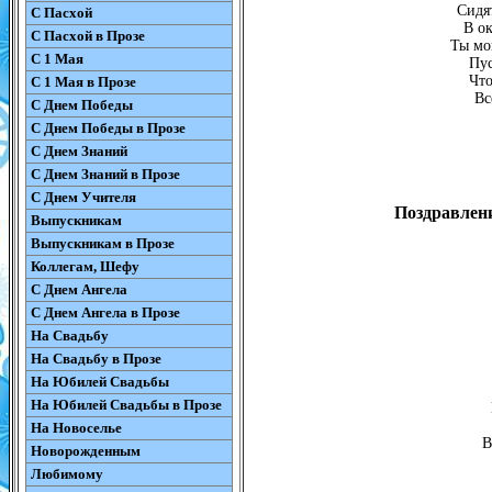
Сидя
С Пасхой
В ок
С Пасхой в Прозе
Ты мо
С 1 Мая
Пус
Что
С 1 Мая в Прозе
Вс
С Днем Победы
С Днем Победы в Прозе
С Днем Знаний
С Днем Знаний в Прозе
С Днем Учителя
Поздравлен
Выпускникам
Выпускникам в Прозе
Коллегам, Шефу
С Днем Ангела
С Днем Ангела в Прозе
На Свадьбу
На Свадьбу в Прозе
На Юбилей Свадьбы
На Юбилей Свадьбы в Прозе
На Новоселье
В
Новорожденным
Любимому