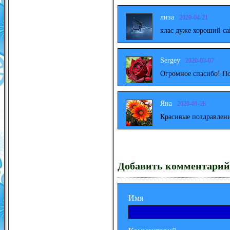
лиза
2020-04-21
клас дуже хороший са
Sergey
2020-03-07
Огромное спасибо! По
Яна
2020-01-28
Красивые поздравлени
Добавить комментарий
Имя