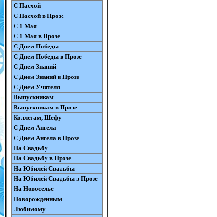
С Пасхой
С Пасхой в Прозе
С 1 Мая
С 1 Мая в Прозе
С Днем Победы
С Днем Победы в Прозе
С Днем Знаний
С Днем Знаний в Прозе
С Днем Учителя
Выпускникам
Выпускникам в Прозе
Коллегам, Шефу
С Днем Ангела
С Днем Ангела в Прозе
На Свадьбу
На Свадьбу в Прозе
На Юбилей Свадьбы
На Юбилей Свадьбы в Прозе
На Новоселье
Новорожденным
Любимому