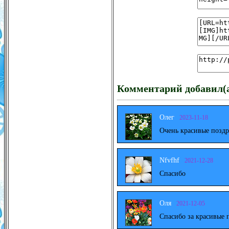
Комментарий добавил(а
Олег
2023-11-18
Очень красивые поздр
Nfvfhf
2021-12-28
Спасибо
Оля
2021-12-05
Спасибо за красивые 