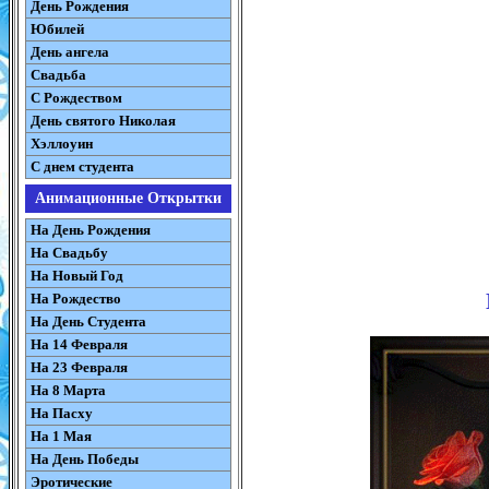
День Рождения
Юбилей
День ангела
Свадьба
С Рождеством
День святого Николая
Хэллоуин
С днем студента
Анимационные Открытки
На День Рождения
На Свадьбу
На Новый Год
На Рождество
На День Студента
На 14 Февраля
На 23 Февраля
На 8 Марта
На Пасху
На 1 Мая
На День Победы
Эротические