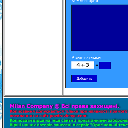
Комментарий
Введите сумму
=