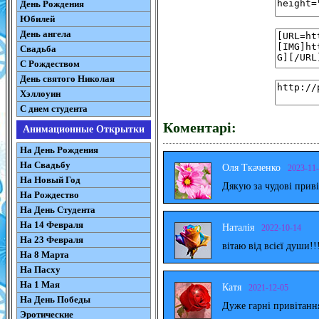
День Рождения
Юбилей
День ангела
Свадьба
С Рождеством
День святого Николая
Хэллоуин
С днем студента
Коментарі:
Анимационные Открытки
На День Рождения
На Свадьбу
Оля Ткаченко
2023-11
На Новый Год
Дякую за чудові прив
На Рождество
На День Студента
На 14 Февраля
Наталія
2022-10-14
На 23 Февраля
вітаю від всієї души!!
На 8 Марта
На Пасху
На 1 Мая
Катя
2021-12-05
На День Победы
Дуже гарні привітанн
Эротические