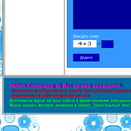
Введіть суму
=