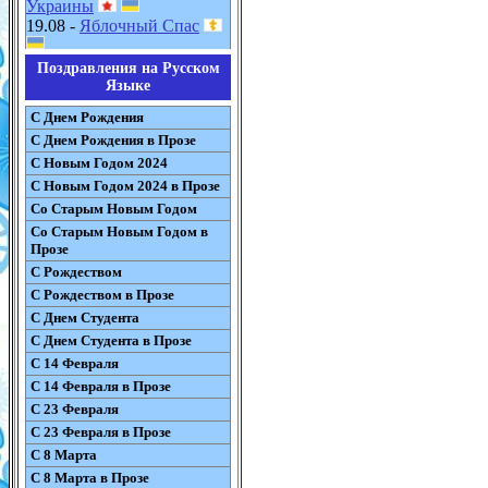
Украины
19.08 -
Яблочный Спас
Поздравления на Русском
Языке
С Днем Рождения
С Днем Рождения в Прозе
С Новым Годом 2024
С Новым Годом 2024 в Прозе
Со Старым Новым Годом
Со Старым Новым Годом в
Прозе
С Рождеством
С Рождеством в Прозе
С Днем Студента
С Днем Студента в Прозе
С 14 Февраля
С 14 Февраля в Прозе
С 23 Февраля
С 23 Февраля в Прозе
С 8 Марта
С 8 Марта в Прозе