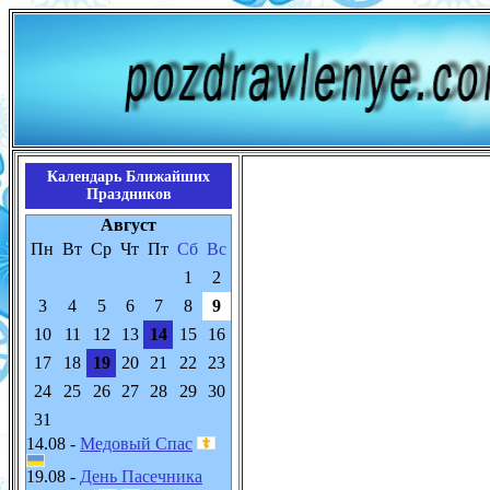
Календарь Ближайших
Праздников
Август
Пн
Вт
Ср
Чт
Пт
Сб
Вс
1
2
3
4
5
6
7
8
9
10
11
12
13
14
15
16
17
18
19
20
21
22
23
24
25
26
27
28
29
30
31
14.08 -
Медовый Спас
19.08 -
День Пасечника