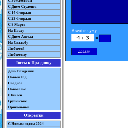
С Рождеством
C Днем Студента
С 14 Февраля
С 23 Февраля
С 8 Марта
Введіть суму
На Пасху
C Днем Ангела
=
На Свадьбу
Любимой
Любимому
Тосты к Празднику
День Рождения
Новый Год
Свадьба
Новоселье
Юбилей
Грузинские
Прикольные
Открытки
С Новым годом 2024