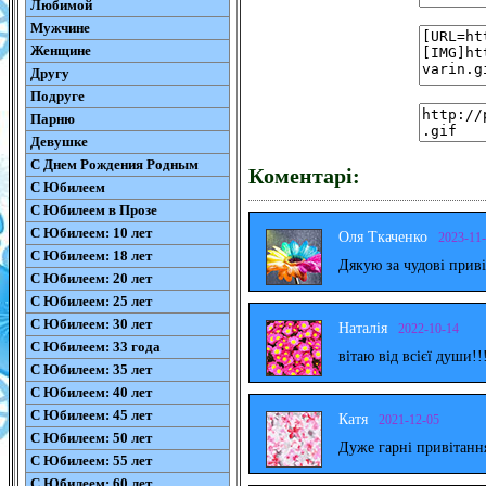
Любимой
Мужчине
Женщине
Другу
Подруге
Парню
Девушке
С Днем Рождения Родным
Коментарі:
С Юбилеем
С Юбилеем в Прозе
С Юбилеем: 10 лет
Оля Ткаченко
2023-11
С Юбилеем: 18 лет
Дякую за чудові прив
С Юбилеем: 20 лет
С Юбилеем: 25 лет
С Юбилеем: 30 лет
Наталія
2022-10-14
С Юбилеем: 33 года
вітаю від всієї души!!
С Юбилеем: 35 лет
С Юбилеем: 40 лет
С Юбилеем: 45 лет
Катя
2021-12-05
С Юбилеем: 50 лет
Дуже гарні привітанн
С Юбилеем: 55 лет
С Юбилеем: 60 лет