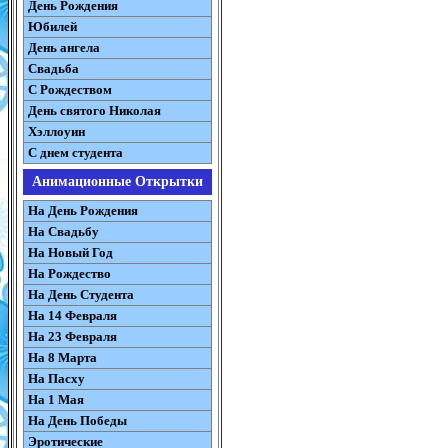
День Рождения
Юбилей
День ангела
Свадьба
С Рождеством
День святого Николая
Хэллоуин
С днем студента
Анимационные Открытки
На День Рождения
На Свадьбу
На Новый Год
На Рождество
На День Студента
На 14 Февраля
На 23 Февраля
На 8 Марта
На Пасху
На 1 Мая
На День Победы
Эротические