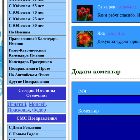
С Юбилеем: 65 лет
Са ха рок
2020-04-12
С Юбилеем: 70 лет
Блин ребят спасибо. 
С Юбилеем: 75 лет
С Юбилеем: 80 лет
По Именам
Яна
2020-01-28
Православный Календарь
Дякую за чудові вірш
Именин
Римо-Католический
Календарь Именин
Календарь Праздников
Поздравления в Прозе
Додати коментар
На Английском Языке
Другие Поздравления
Ім'я
Сегодня Именины
Отмечают
Игнатий
,
Моисей
,
Прасковья
,
Федор
Коментар
СМС Поздравления
С Днем Рождения
С Новым Годом