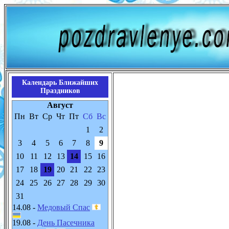
Календарь Ближайших
Праздников
Август
Пн
Вт
Ср
Чт
Пт
Сб
Вс
1
2
3
4
5
6
7
8
9
10
11
12
13
14
15
16
17
18
19
20
21
22
23
24
25
26
27
28
29
30
31
14.08 -
Медовый Спас
19.08 -
День Пасечника