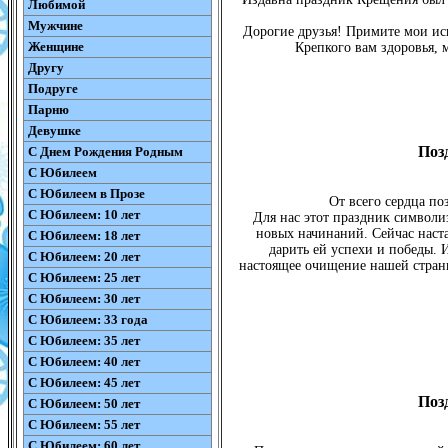
Любимой
Мужчине
Дорогие друзья! Примите мои ис
Женщине
Крепкого вам здоровья, 
Другу
Подруге
Парню
Девушке
Поз
С Днем Рождения Родным
С Юбилеем
С Юбилеем в Прозе
От всего сердца п
С Юбилеем: 10 лет
Для нас этот праздник символи
новых начинаний. Сейчас наста
С Юбилеем: 18 лет
дарить ей успехи и победы. 
С Юбилеем: 20 лет
настоящее очищение нашей стран
С Юбилеем: 25 лет
С Юбилеем: 30 лет
С Юбилеем: 33 года
С Юбилеем: 35 лет
С Юбилеем: 40 лет
С Юбилеем: 45 лет
Поз
С Юбилеем: 50 лет
С Юбилеем: 55 лет
С Юбилеем: 60 лет