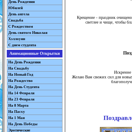
День Рождения
Юбилей
День ангела
Крещение - праздник очищения 
Свадьба
светлее и чище, чтобы бл
С Рождеством
День святого Николая
Хэллоуин
С днем студента
Поз
Анимационные Открытки
На День Рождения
На Свадьбу
Искренне
На Новый Год
Желаю Вам свежих сил для новых
На Рождество
благополуч
На День Студента
На 14 Февраля
На 23 Февраля
На 8 Марта
На Пасху
Поздравл
На 1 Мая
На День Победы
Эротические