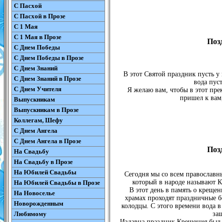
С Пасхой
С Пасхой в Прозе
С 1 Мая
С 1 Мая в Прозе
Поз
С Днем Победы
С Днем Победы в Прозе
С Днем Знаний
В этот Святой праздник пусть у
С Днем Знаний в Прозе
вода пус
С Днем Учителя
Я желаю вам, чтобы в этот пре
пришел к вам
Выпускникам
Выпускникам в Прозе
Коллегам, Шефу
С Днем Ангела
С Днем Ангела в Прозе
Поз
На Свадьбу
На Свадьбу в Прозе
На Юбилей Свадьбы
Сегодня мы со всем православн
который в народе называют К
На Юбилей Свадьбы в Прозе
В этот день в память о креще
На Новоселье
храмах проходят праздничные б
Новорожденным
колодцы. С этого времени вода в
Любимому
за
Издавна праздник Крещения был 