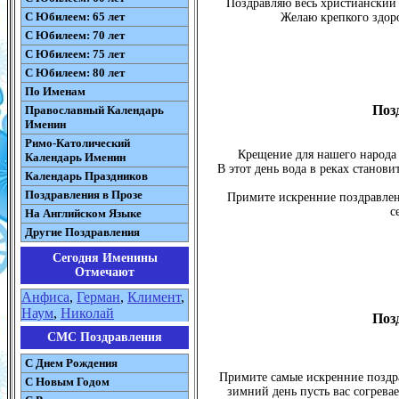
Поздравляю весь христианский
С Юбилеем: 65 лет
Желаю крепкого здоро
С Юбилеем: 70 лет
С Юбилеем: 75 лет
С Юбилеем: 80 лет
По Именам
Поз
Православный Календарь
Именин
Римо-Католический
Крещение для нашего народа 
Календарь Именин
В этот день вода в реках станов
Календарь Праздников
Поздравления в Прозе
Примите искренние поздравлен
с
На Английском Языке
Другие Поздравления
Сегодня Именины
Отмечают
Анфиса
,
Герман
,
Климент
,
Наум
,
Николай
Поз
СМС Поздравления
С Днем Рождения
Примите самые искренние поздра
С Новым Годом
зимний день пусть вас согрева