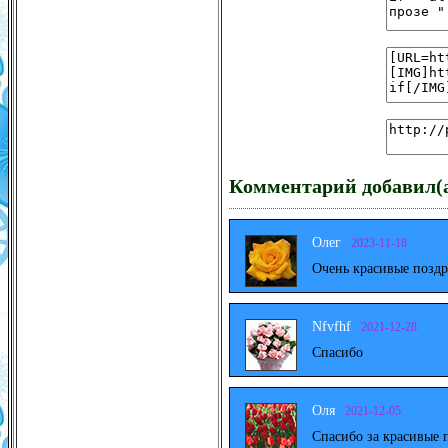
Комментарий добавил(а
Олег
2023-11-18
Очень красивые поздр
Nfvfhf
2021-12-28
Спасибо
Оля
2021-12-05
Спасибо за красивые 