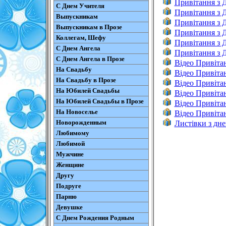
Привітання з
С Днем Учителя
Привітання з 
Выпускникам
Привітання з
Выпускникам в Прозе
Привітання з 
Коллегам, Шефу
Привітання з 
С Днем Ангела
Привітання з 
С Днем Ангела в Прозе
Відео Привіта
На Свадьбу
Відео Привіта
На Свадьбу в Прозе
Відео Привіта
На Юбилей Свадьбы
Відео Привіта
На Юбилей Свадьбы в Прозе
Відео Привіта
На Новоселье
Відео Привіта
Новорожденным
Листівки з дн
Любимому
Любимой
Мужчине
Женщине
Другу
Подруге
Парню
Девушке
С Днем Рождения Родным