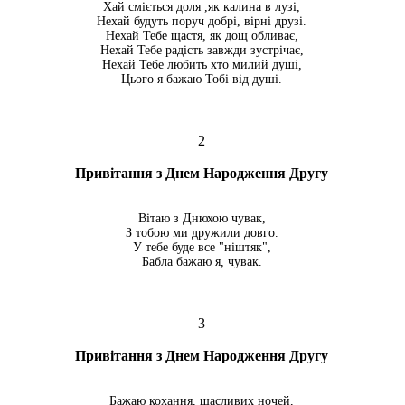
Хай сміється доля ,як калина в лузі,
Нехай будуть поруч добрі, вірні друзі.
Нехай Тебе щастя, як дощ обливає,
Нехай Тебе радість завжди зустрічає,
Нехай Тебе любить хто милий душі,
Цього я бажаю Тобі від душі.
2
Привітання з Днем Народження Другу
Вітаю з Днюхою чувак,
З тобою ми дружили довго.
У тебе буде все "ніштяк",
Бабла бажаю я, чувак.
3
Привітання з Днем Народження Другу
Бажаю кохання, щасливих ночей,