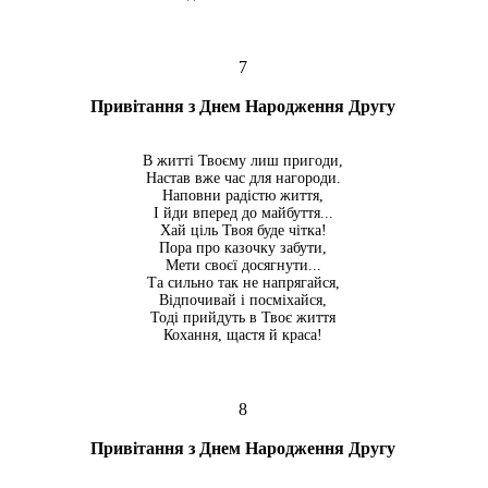
7
Привітання з Днем Народження Другу
В житті Твоєму лиш пригоди,
Настав вже час для нагороди.
Наповни радістю життя,
І йди вперед до майбуття...
Хай ціль Твоя буде чітка!
Пора про казочку забути,
Мети своєї досягнути...
Та сильно так не напрягайся,
Відпочивай і посміхайся,
Тоді прийдуть в Твоє життя
Кохання, щастя й краса!
8
Привітання з Днем Народження Другу