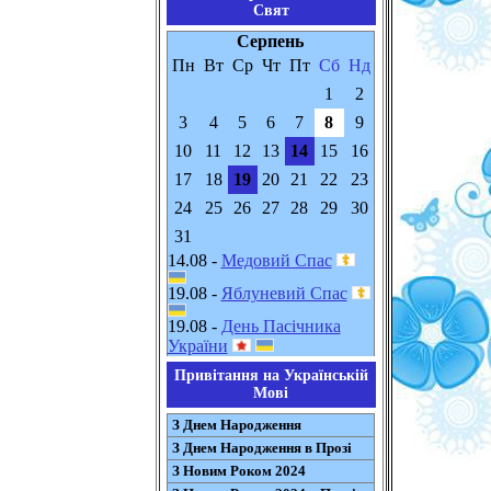
Свят
Серпень
Пн
Вт
Ср
Чт
Пт
Сб
Нд
1
2
3
4
5
6
7
8
9
10
11
12
13
14
15
16
17
18
19
20
21
22
23
24
25
26
27
28
29
30
31
14.08 -
Медовий Спас
19.08 -
Яблуневий Спас
19.08 -
День Пасічника
України
Привітання на Українській
Мові
З Днем Народження
З Днем Народження в Прозі
З Новим Роком 2024