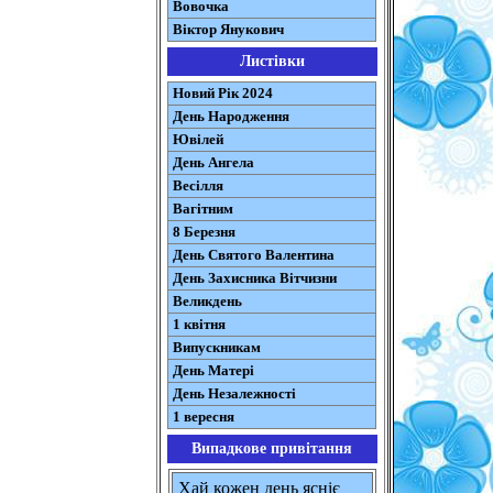
Вовочка
Віктор Янукович
Листівки
Новий Рік 2024
День Народження
Ювілей
День Ангела
Весілля
Вагітним
8 Березня
День Святого Валентина
День Захисника Вітчизни
Великдень
1 квітня
Випускникам
День Матері
День Незалежності
1 вересня
Випадкове привітання
Хай кожен день ясніє