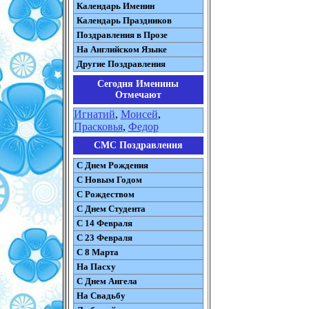
Календарь Именин
Календарь Праздников
Поздравления в Прозе
На Английском Языке
Другие Поздравления
Сегодня Именины
Отмечают
Игнатий
,
Моисей
,
Прасковья
,
Федор
СМС Поздравления
С Днем Рождения
С Новым Годом
С Рождеством
C Днем Студента
С 14 Февраля
С 23 Февраля
С 8 Марта
На Пасху
C Днем Ангела
На Свадьбу