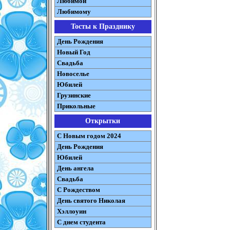
Любимой
Любимому
Тосты к Празднику
День Рождения
Новый Год
Свадьба
Новоселье
Юбилей
Грузинские
Прикольные
Открытки
С Новым годом 2024
День Рождения
Юбилей
День ангела
Свадьба
С Рождеством
День святого Николая
Хэллоуин
С днем студента