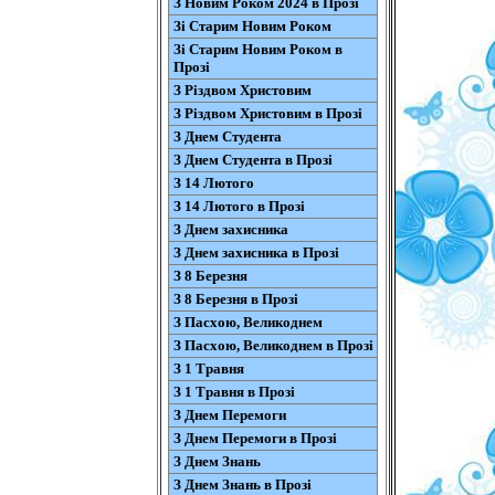
З Новим Роком 2024 в Прозі
Зі Старим Новим Роком
Зі Старим Новим Роком в
Прозі
З Різдвом Христовим
З Різдвом Христовим в Прозі
З Днем Студента
З Днем Студента в Прозі
З 14 Лютого
З 14 Лютого в Прозі
З Днем захисника
З Днем захисника в Прозі
З 8 Березня
З 8 Березня в Прозі
З Пасхою, Великоднем
З Пасхою, Великоднем в Прозі
З 1 Травня
З 1 Травня в Прозі
З Днем Перемоги
З Днем Перемоги в Прозі
З Днем Знань
З Днем Знань в Прозі