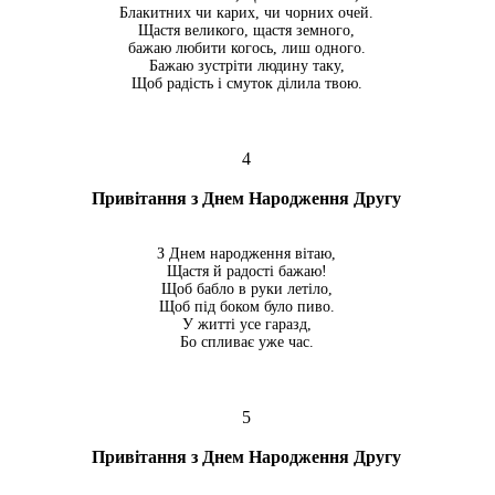
Блакитних чи карих, чи чорних очей.
Щастя великого, щастя земного,
бажаю любити когось, лиш одного.
Бажаю зустріти людину таку,
Щоб радість і смуток ділила твою.
4
Привітання з Днем Народження Другу
З Днем народження вітаю,
Щастя й радості бажаю!
Щоб бабло в руки летіло,
Щоб під боком було пиво.
У житті усе гаразд,
Бо спливає уже час.
5
Привітання з Днем Народження Другу