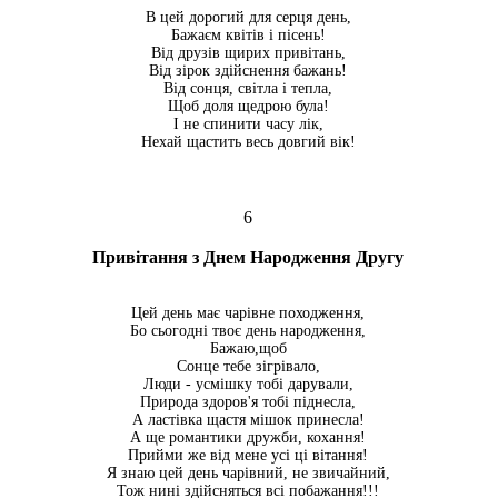
В цей дорогий для серця день,
Бажаєм квітів і пісень!
Від друзів щирих привітань,
Від зірок здійснення бажань!
Від сонця, світла і тепла,
Щоб доля щедрою була!
І не спинити часу лік,
Нехай щастить весь довгий вік!
6
Привітання з Днем Народження Другу
Цей день має чарівне походження,
Бо сьогодні твоє день народження,
Бажаю,щоб
Сонце тебе зігрівало,
Люди - усмішку тобі дарували,
Природа здоров'я тобі піднесла,
А ластівка щастя мішок принесла!
А ще романтики дружби, кохання!
Прийми же від мене усі ці вітання!
Я знаю цей день чарівний, не звичайний,
Тож нині здійсняться всі побажання!!!