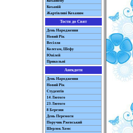
Коханому
Коханій
Жартівливі Коханим
Тости до Свят
День Народження
Новий Рік
Весілля
Колегам, Шефу
Ювілей
Прикольні
Анекдоти
День Народження
Новий Рік
Студентів
14 Лютого
23 Лютого
8 Березня
День Перемоги
Поручик Ржевський
Шерлок Хомс