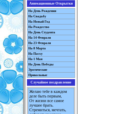
Анимационные Открытки
На День Рождения
На Свадьбу
На Новый Год
На Рождество
На День Студента
На 14 Февраля
На 23 Февраля
На 8 Марта
На Пасху
На 1 Мая
На День Победы
Эротические
Прикольные
Случайное поздравление
Желаю тебе в каждом
деле быть первым,
От жизни все самое
лучшее брать.
Стремиться, мечтать,