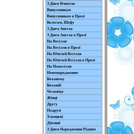
З Днем Вчителя
Випускникам
Випускникам в Прозі
Колегам, Шефу
З Днем Ангела
З Днем Ангела в Прозі
На Весілля
На Весілля в Прозі
На Ювілей Весілля
На Ювілей Весілля в Прозі
На Новосілля
Новонародженим
Коханому
Коханій
Чоловіку
Жінці
Другу
Подрузі
Хлопцеві
Дівчині
З Днем Народження Рідним