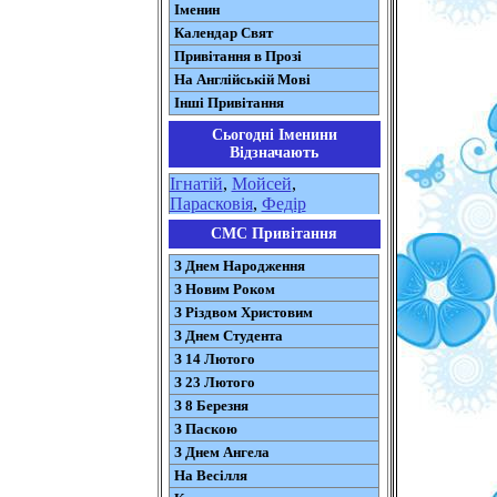
Іменин
Календар Свят
Привітання в Прозі
На Англійській Мові
Інші Привітання
Сьогодні Іменини
Відзначають
Ігнатій
,
Мойсей
,
Парасковія
,
Федір
СМС Привітання
З Днем Народження
З Новим Роком
З Різдвом Христовим
З Днем Студента
З 14 Лютого
З 23 Лютого
З 8 Березня
З Паскою
З Днем Ангела
На Весілля