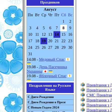
Праздников
Август
Пн
Вт
Ср
Чт
Пт
Сб
Вс
1
2
3
4
5
6
7
8
9
10
11
12
13
14
15
16
17
18
19
20
21
22
23
24
25
26
27
28
29
30
31
14.08 -
Медовый Спас
19.08 -
День Пасечника
Украины
19.08 -
Яблочный Спас
Привітання з
Поздравления на Русском
Языке
Привітання з 
CMC Привітан
С Днем Рождения
Привітання з 
С Днем Рождения в Прозе
Привітання з
С Новым Годом 2024
Привітання з 