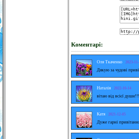
Коментарі:
Оля Ткаченко
2023-11
Дякую за чудові прив
Наталія
2022-10-14
вітаю від всієї души!!
Катя
2021-12-05
Дуже гарні привітанн