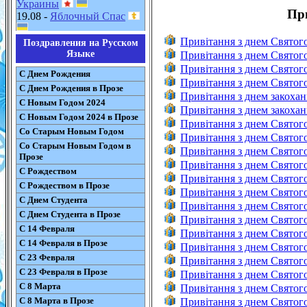
Украины
Пр
19.08 -
Яблочный Спас
Привітання з днем Святог
Поздравления на Русском
Языке
Привітання з днем Святог
Привітання з днем Святог
С Днем Рождения
Привітання з днем Святого
С Днем Рождения в Прозе
Привітання з днем закоха
С Новым Годом 2024
Привітання з днем закохан
С Новым Годом 2024 в Прозе
Привітання з днем Святог
Со Старым Новым Годом
Привітання з днем Святого
Со Старым Новым Годом в
Привітання з днем Святог
Прозе
Привітання з днем Святого
С Рождеством
Привітання з днем Святог
С Рождеством в Прозе
Привітання з днем Святого
С Днем Студента
Привітання з днем Святого
С Днем Студента в Прозе
Привітання з днем Святого
С 14 Февраля
Привітання з днем Святого
С 14 Февраля в Прозе
Привітання з днем Святог
С 23 Февраля
Привітання з днем Святого
С 23 Февраля в Прозе
Привітання з днем Святог
С 8 Марта
Привітання з днем Святог
С 8 Марта в Прозе
Привітання з днем Святог