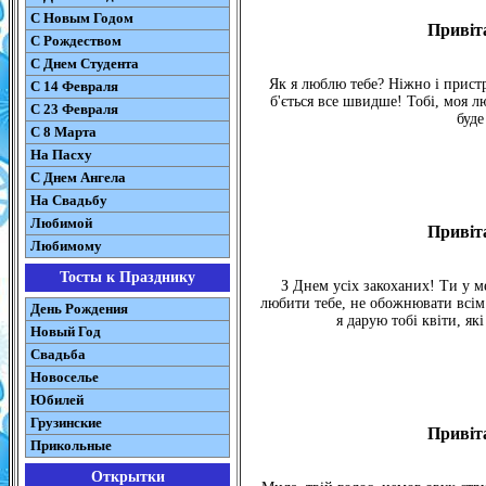
С Новым Годом
Привіта
С Рождеством
C Днем Студента
Як я люблю тебе? Ніжно і пристр
С 14 Февраля
б'ється все швидше! Тобі, моя л
С 23 Февраля
буде
С 8 Марта
На Пасху
C Днем Ангела
На Свадьбу
Любимой
Привіта
Любимому
Тосты к Празднику
З Днем усіх закоханих! Ти у ме
любити тебе, не обожнювати всім 
День Рождения
я дарую тобі квіти, як
Новый Год
Свадьба
Новоселье
Юбилей
Грузинские
Привіта
Прикольные
Открытки