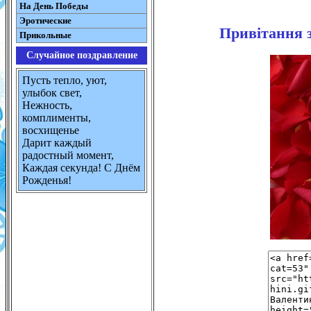
На День Победы
Эротические
Привітання з
Прикольные
Случайное поздравление
Пусть тепло, уют,
улыбок свет,
Нежность,
комплименты,
восхищенье
Дарит каждый
радостный момент,
Каждая секунда! С Днём
Рожденья!