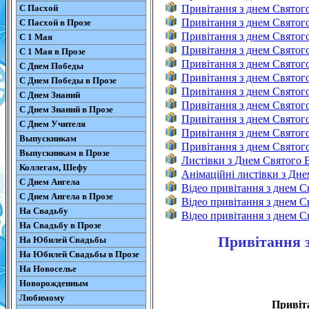
С Пасхой
Привітання з днем Святог
Привітання з днем Святог
С Пасхой в Прозе
Привітання з днем Святог
С 1 Мая
Привітання з днем Святого
С 1 Мая в Прозе
Привітання з днем Святог
С Днем Победы
Привітання з днем Святог
С Днем Победы в Прозе
Привітання з днем Святог
С Днем Знаний
Привітання з днем Святог
С Днем Знаний в Прозе
Привітання з днем Святог
С Днем Учителя
Привітання з днем Святого
Выпускникам
Привітання з днем Святого
Выпускникам в Прозе
Листівки з Днем Святого 
Коллегам, Шефу
Анімаційні листівки з Дн
С Днем Ангела
Відео привітання з днем 
С Днем Ангела в Прозе
Відео привітання з днем 
На Свадьбу
Відео привітання з днем 
На Свадьбу в Прозе
Привітання з
На Юбилей Свадьбы
На Юбилей Свадьбы в Прозе
На Новоселье
Новорожденным
Любимому
Привіта