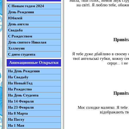
Мила, твій голос, немов звук стр
на світі. Я люблю тебе, обожн
С Новым годом 2024
День Рождения
Юбилей
День ангела
Свадьба
С Рождеством
Привіта
День святого Николая
Хэллоуин
Я тебе дуже дбайливо в своєму 
С днем студента
твої ангельські губки, кожну с
Анимационные Открытки
серце... і н
На День Рождения
На Свадьбу
На Новый Год
На Рождество
Привіта
На День Студента
На 14 Февраля
На 23 Февраля
Моє солодке малятко. Я тебе
відображають тво
На 8 Марта
На Пасху
На 1 Мая