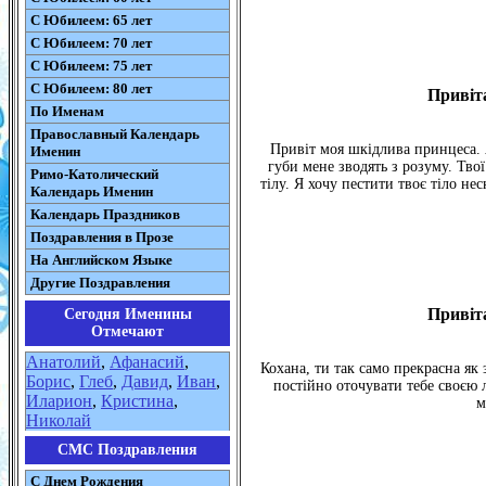
С Юбилеем: 65 лет
С Юбилеем: 70 лет
С Юбилеем: 75 лет
С Юбилеем: 80 лет
Привіта
По Именам
Православный Календарь
Привіт моя шкідлива принцеса. 
Именин
губи мене зводять з розуму. Тво
Римо-Католический
тілу. Я хочу пестити твоє тіло не
Календарь Именин
Календарь Праздников
Поздравления в Прозе
На Английском Языке
Другие Поздравления
Привіта
Сегодня Именины
Отмечают
Анатолий
,
Афанасий
,
Кохана, ти так само прекрасна як 
Борис
,
Глеб
,
Давид
,
Иван
,
постійно оточувати тебе своєю 
Иларион
,
Кристина
,
м
Николай
СМС Поздравления
С Днем Рождения