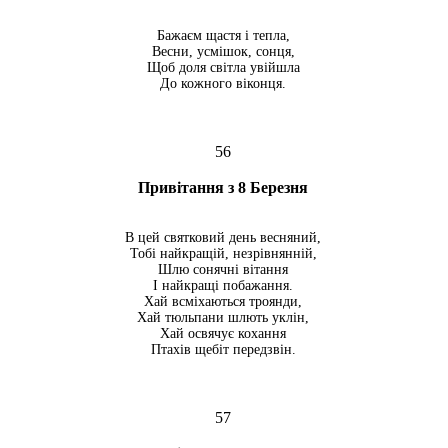
Бажаєм щастя і тепла,
Весни, усмішок, сонця,
Щоб доля світла увійшла
До кожного віконця.
56
Привітання з 8 Березня
В цей святковий день весняний,
Тобі найкращій, незрівнянній,
Шлю сонячні вітання
І найкращі побажання.
Хай всміхаються троянди,
Хай тюльпани шлють уклін,
Хай освячує кохання
Птахів щебіт передзвін.
57