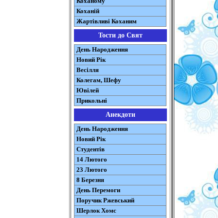
Коханому
Коханій
Жартівливі Коханим
Тости до Свят
День Народження
Новий Рік
Весілля
Колегам, Шефу
Ювілей
Прикольні
Анекдоти
День Народження
Новий Рік
Студентів
14 Лютого
23 Лютого
8 Березня
День Перемоги
Поручик Ржевський
Шерлок Хомс