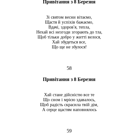
Привітання з 8 Березня
Зі святом весни вітаємо,
Щастя й успіхів бажаємо,
Вдачі, здоров'я, тепла,
Нехай всі незгоди згорають до тла,
Щоб тільки добро у житті велося,
Хай збудеться все,
Що ще не збулося!
58
Привітання з 8 Березня
Хай стане дійсністю все те
Що сном і мрією здавалось,
Щоб радість скрасила твій дім,
А серце щастям наповнялось
59