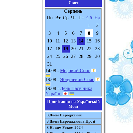
Свят
Серпень
Пн
Вт
Ср
Чт
Пт
Сб
Нд
1
2
3
4
5
6
7
8
9
10
11
12
13
14
15
16
17
18
19
20
21
22
23
24
25
26
27
28
29
30
31
14.08 -
Медовий Спас
19.08 -
Яблуневий Спас
19.08 -
День Пасічника
України
Привітання на Українській
Мові
З Днем Народження
З Днем Народження в Прозі
З Новим Роком 2024