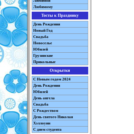
Любимой
Любимому
Тосты к Празднику
День Рождения
Новый Год
Свадьба
Новоселье
Юбилей
Грузинские
Прикольные
Открытки
С Новым годом 2024
День Рождения
Юбилей
День ангела
Свадьба
С Рождеством
День святого Николая
Хэллоуин
С днем студента