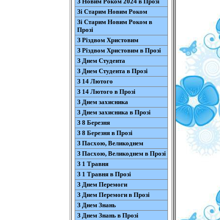
З Новим Роком 2024 в Прозі
Зі Старим Новим Роком
Зі Старим Новим Роком в
Прозі
З Різдвом Христовим
З Різдвом Христовим в Прозі
З Днем Студента
З Днем Студента в Прозі
З 14 Лютого
З 14 Лютого в Прозі
З Днем захисника
З Днем захисника в Прозі
З 8 Березня
З 8 Березня в Прозі
З Пасхою, Великоднем
З Пасхою, Великоднем в Прозі
З 1 Травня
З 1 Травня в Прозі
З Днем Перемоги
З Днем Перемоги в Прозі
З Днем Знань
З Днем Знань в Прозі