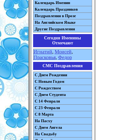
Календарь Именин
Календарь Праздников
Поздравления в Прозе
На Английском Языке
Другие Поздравления
Сегодня Именины
Отмечают
Игнатий
,
Моисей
,
Прасковья
,
Федор
СМС Поздравления
С Днем Рождения
С Новым Годом
С Рождеством
C Днем Студента
С 14 Февраля
С 23 Февраля
С 8 Марта
На Пасху
C Днем Ангела
На Свадьбу