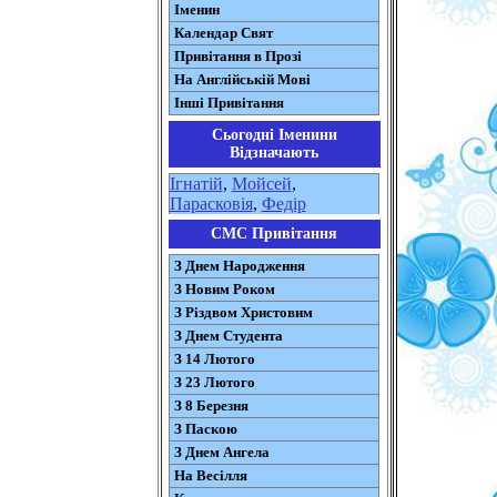
Іменин
Календар Свят
Привітання в Прозі
На Англійській Мові
Інші Привітання
Сьогодні Іменини
Відзначають
Ігнатій
,
Мойсей
,
Парасковія
,
Федір
СМС Привітання
З Днем Народження
З Новим Роком
З Різдвом Христовим
З Днем Студента
З 14 Лютого
З 23 Лютого
З 8 Березня
З Паскою
З Днем Ангела
На Весілля