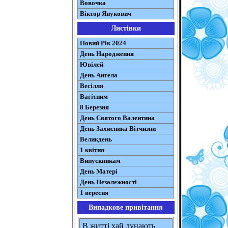
Вовочка
Віктор Янукович
Листівки
Новий Рік 2024
День Народження
Ювілей
День Ангела
Весілля
Вагітним
8 Березня
День Святого Валентина
День Захисника Вітчизни
Великдень
1 квітня
Випускникам
День Матері
День Незалежності
1 вересня
Випадкове привітання
В житті хай лунають