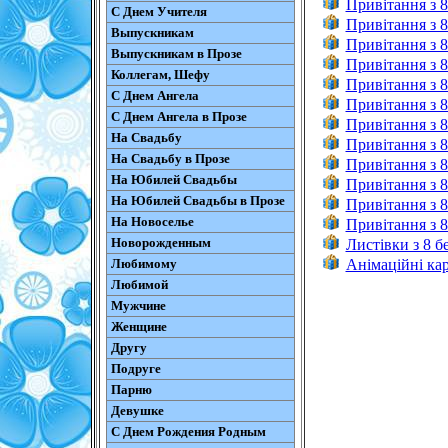
Привітання з 8
С Днем Учителя
Привітання з 8
Выпускникам
Привітання з 8
Выпускникам в Прозе
Привітання з 8
Коллегам, Шефу
Привітання з 8
С Днем Ангела
Привітання з 8
С Днем Ангела в Прозе
Привітання з 8
На Свадьбу
Привітання з 8
На Свадьбу в Прозе
Привітання з 8
На Юбилей Свадьбы
Привітання з 8
На Юбилей Свадьбы в Прозе
Привітання з 8
На Новоселье
Привітання з 8
Новорожденным
Листівки з 8 б
Любимому
Анімаційні кар
Любимой
Мужчине
Женщине
Другу
Подруге
Парню
Девушке
С Днем Рождения Родным