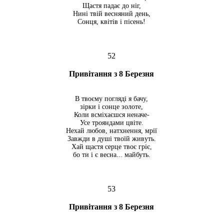
Щастя падає до ніг,
Нині твій весняний день,
Сонця, квітів і пісень!
52
Привітання з 8 Березня
В твоєму погляді я бачу,
зірки і сонце золоте,
Коли всміхаєшся неначе-
Усе трояндами цвіте.
Нехай любов, натхнення, мрії
Завжди в душі твоїй живуть.
Хай щастя серце твоє гріє,
бо ти і є весна... майбуть.
53
Привітання з 8 Березня