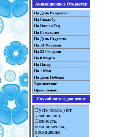
Анимационные Открытки
На День Рождения
На Свадьбу
На Новый Год
На Рождество
На День Студента
На 14 Февраля
На 23 Февраля
На 8 Марта
На Пасху
На 1 Мая
На День Победы
Эротические
Прикольные
Случайное поздравление
Пусть тепло, уют,
улыбок свет,
Нежность,
комплименты,
восхищенье