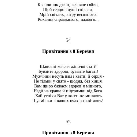
Краплинок дзвін, весняне сяйво,
Щоб серцю і душі співали.
Мрій світлих, вітру весняного,
Кохання справжнього, палкого...
54
Привітання з 8 Березня
Шановні колеги жіночої статі!
Бувайте здорові, бувайте багаті!
Мужчини несуть вам і квіти, й серця -
Не тільки у свято - щодня, без кінця.
Вам щиро бажаєм здоров`я міцного,
Надії на краще й підтримки від Бога.
Хай успіхи Вас у житті не минають
І усмішки в ваших очах розквітають!
55
Привітання з 8 Березня