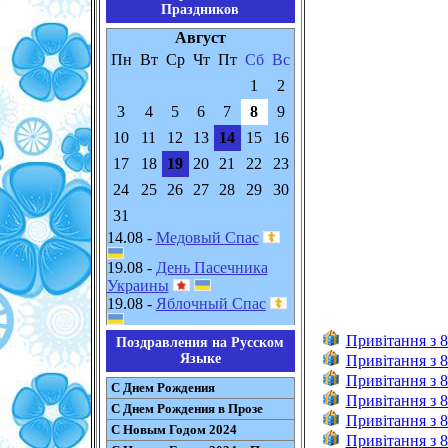
Праздников
Август
Пн
Вт
Ср
Чт
Пт
Сб
Вс
1
2
3
4
5
6
7
8
9
10
11
12
13
14
15
16
17
18
19
20
21
22
23
24
25
26
27
28
29
30
31
14.08 -
Медовый Спас
19.08 -
День Пасечника
Украины
19.08 -
Яблочный Спас
Привітання з 8
Поздравления на Русском
Языке
Привітання з 8
Привітання з 8
С Днем Рождения
Привітання з 8
С Днем Рождения в Прозе
Привітання з 8
С Новым Годом 2024
Привітання з 8