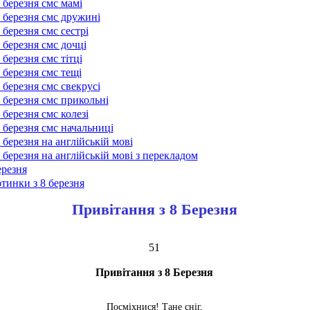
 березня смс мамі
 березня смс дружині
 березня смс сестрі
 березня смс дочці
 березня смс тітці
 березня смс тещі
 березня смс свекрусі
 березня смс прикольні
 березня смс колезі
 березня смс начальниці
 березня на англійській мові
 березня на англійській мові з перекладом
ерезня
тинки з 8 березня
Привітання з 8 Березня
51
Привітання з 8 Березня
Посміхнися! Тане сніг,