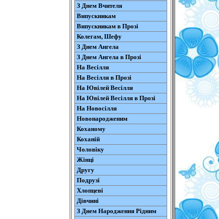
З Днем Вчителя
Випускникам
Випускникам в Прозі
Колегам, Шефу
З Днем Ангела
З Днем Ангела в Прозі
На Весілля
На Весілля в Прозі
На Ювілей Весілля
На Ювілей Весілля в Прозі
На Новосілля
Новонародженим
Коханому
Коханій
Чоловіку
Жінці
Другу
Подрузі
Хлопцеві
Дівчині
З Днем Народження Рідним