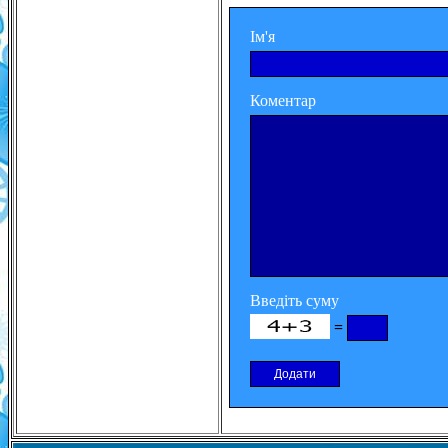
Ім'я
Коментар
Введіть суму
=