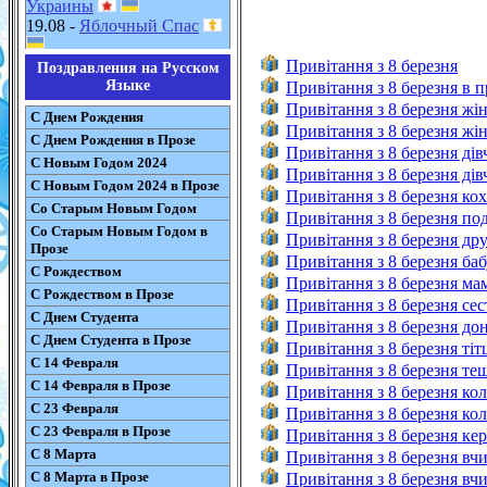
Украины
19.08 -
Яблочный Спас
Привітання з 8 березня
Поздравления на Русском
Языке
Привітання з 8 березня в п
Привітання з 8 березня жін
С Днем Рождения
Привітання з 8 березня жін
С Днем Рождения в Прозе
Привітання з 8 березня дів
С Новым Годом 2024
Привітання з 8 березня дів
С Новым Годом 2024 в Прозе
Привітання з 8 березня кох
Со Старым Новым Годом
Привітання з 8 березня под
Со Старым Новым Годом в
Привітання з 8 березня дру
Прозе
Привітання з 8 березня баб
С Рождеством
Привітання з 8 березня мам
С Рождеством в Прозе
Привітання з 8 березня сест
С Днем Студента
Привітання з 8 березня дон
С Днем Студента в Прозе
Привітання з 8 березня тітц
С 14 Февраля
Привітання з 8 березня тещ
С 14 Февраля в Прозе
Привітання з 8 березня кол
С 23 Февраля
Привітання з 8 березня коле
С 23 Февраля в Прозе
Привітання з 8 березня кер
С 8 Марта
Привітання з 8 березня вчи
С 8 Марта в Прозе
Привітання з 8 березня вчи