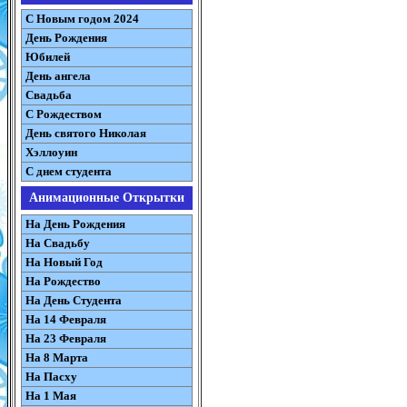
С Новым годом 2024
День Рождения
Юбилей
День ангела
Свадьба
С Рождеством
День святого Николая
Хэллоуин
С днем студента
Анимационные Открытки
На День Рождения
На Свадьбу
На Новый Год
На Рождество
На День Студента
На 14 Февраля
На 23 Февраля
На 8 Марта
На Пасху
На 1 Мая