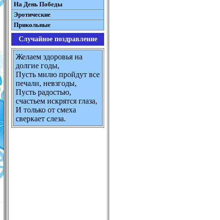
На День Победы
Эротические
Прикольные
Случайное поздравление
Желаем здоровья на
долгие годы,
Пусть милю пройдут все
печали, невзгоды,
Пусть радостью,
счастьем искрятся глаза,
И только от смеха
сверкает слеза.