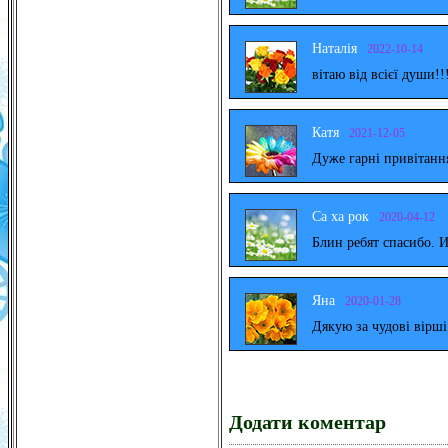
Наталія
2022-10-14
вітаю від всієї души!!
Катя
2021-12-05
Дуже гарні привітанн
Са ха рок
2020-04-12
Блин ребят спасибо. 
Яна
2020-01-28
Дякую за чудові вірш
Додати коментар