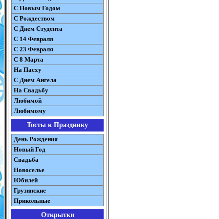
С Новым Годом
С Рождеством
C Днем Студента
С 14 Февраля
С 23 Февраля
С 8 Марта
На Пасху
C Днем Ангела
На Свадьбу
Любимой
Любимому
Тосты к Празднику
День Рождения
Новый Год
Свадьба
Новоселье
Юбилей
Грузинские
Прикольные
Открытки