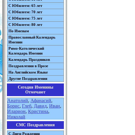
С Юбилеем: 65 лет
С Юбилеем: 70 лет
С Юбилеем: 75 лет
С Юбилеем: 80 лет
По Именам
Православный Календарь
Именин
Римо-Католический
Календарь Именин
Календарь Праздников
Поздравления в Прозе
На Английском Языке
Другие Поздравления
Сегодня Именины
Отмечают
Анатолий
,
Афанасий
,
Борис
,
Глеб
,
Давид
,
Иван
,
Иларион
,
Кристина
,
Николай
СМС Поздравления
С Днем Рождения