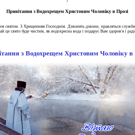
7
Привітання з Водохрещем Христовим Чоловіку в Прозі
м святом. З Хрещенням Господнім. Дзвонять дзвони, правляться служби 
ай це свято буде чистим, як водохресна вода і подарує Вам здоров'я і раді
тання з Водохрещем Христовим Чоловіку в 