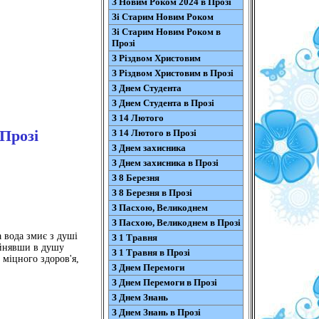
З Новим Роком 2024 в Прозі
Зі Старим Новим Роком
Зі Старим Новим Роком в
Прозі
З Різдвом Христовим
З Різдвом Христовим в Прозі
З Днем Студента
З Днем Студента в Прозі
З 14 Лютого
Прозі
З 14 Лютого в Прозі
З Днем захисника
З Днем захисника в Прозі
З 8 Березня
З 8 Березня в Прозі
З Пасхою, Великоднем
З Пасхою, Великоднем в Прозі
а вода змиє з душі
З 1 Травня
рийнявши в душу
З 1 Травня в Прозі
 міцного здоров'я,
З Днем Перемоги
З Днем Перемоги в Прозі
З Днем Знань
З Днем Знань в Прозі