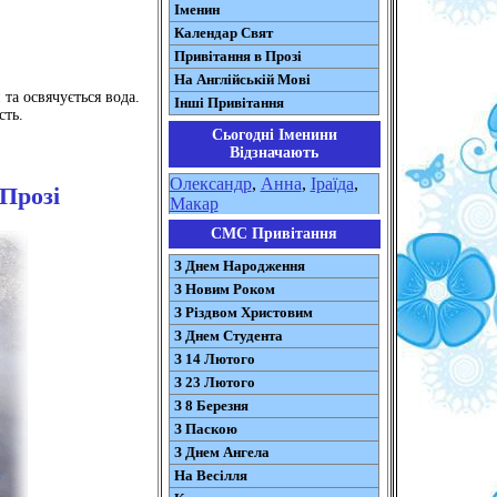
Іменин
Календар Свят
Привітання в Прозі
На Англійській Мові
та освячується вода.
Інші Привітання
сть.
Сьогодні Іменини
Відзначають
Олександр
,
Анна
,
Іраїда
,
Прозі
Макар
СМС Привітання
З Днем Народження
З Новим Роком
З Різдвом Христовим
З Днем Студента
З 14 Лютого
З 23 Лютого
З 8 Березня
З Паскою
З Днем Ангела
На Весілля