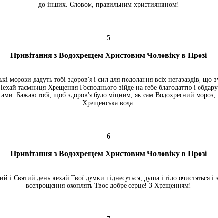
до інших. Словом, правильним християнином!
5
Привітання з Водохрещем Христовим Чоловіку в Прозі
кі морози дадуть тобі здоров'я і сил для подолання всіх негараздів, що з
Нехай таємниця Хрещення Господнього зійде на тебе благодаттю і обдару
ами. Бажаю тобі, щоб здоров'я було міцним, як сам Водохресний мороз, 
Хрещенська вода.
6
Привітання з Водохрещем Христовим Чоловіку в Прозі
й і Святий день нехай Твої думки піднесуться, душа і тіло очистяться і 
всепрощення охоплять Твоє добре серце! З Хрещенням!