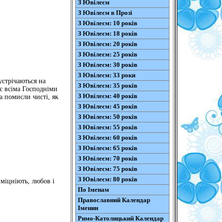
З Ювілеєм
З Ювілеєм в Прозі
З Ювілеєм: 10 років
З Ювілеєм: 18 років
З Ювілеєм: 20 років
З Ювілеєм: 25 років
З Ювілеєм: 30 років
З Ювілеєм: 33 роки
устрічаються на
З Ювілеєм: 35 років
є всіма Господніми
З Ювілеєм: 40 років
а помисли чисті, як
З Ювілеєм: 45 років
З Ювілеєм: 50 років
З Ювілеєм: 55 років
З Ювілеєм: 60 років
З Ювілеєм: 65 років
З Ювілеєм: 70 років
З Ювілеєм: 75 років
З Ювілеєм: 80 років
зміцніють, любов і
По Іменам
Православний Календар
Іменин
Римо-Католицький Календар