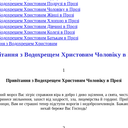
Водохрещем Христовим Подрузі в Прозі
Водохрещем Христовим Чоловіку в Прозі
Водохрещем Христовим Жінці в Прозі
 Водохрещем Христовим Хлопцю в Прозі
Водохрещем Христовим Дівчині в Прозі
Водохрещем Христовим Колезі в Прозі
Водохрещем Христовим Батькам в Прозі
ння з Водохрещем Христовим
тання з Водохрещем Христовим Чоловіку в 
1
Привітання з Водохрещем Христовим Чоловіку в Прозі
ий мороз Вас зігріє справжня віра в добро і диво зцілення, а свята, чист
 принесе звільнення, захист від заздрості, зла, лицемірства й гордині. П
ицю, Вам не страшні тепер підступи ворогів і недоброзичливців. Бажаю
нехай береже Вас Господь!
2