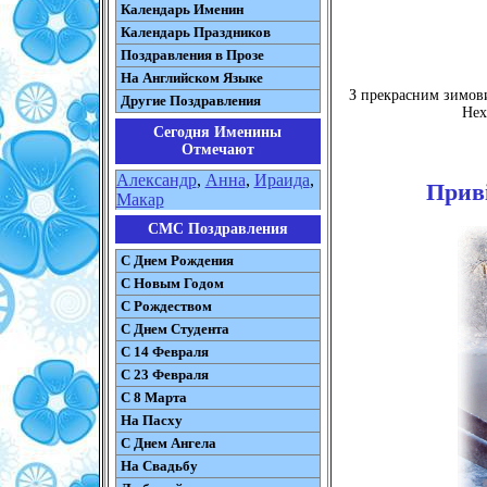
Календарь Именин
Календарь Праздников
Поздравления в Прозе
На Английском Языке
З прекрасним зимови
Другие Поздравления
Нех
Сегодня Именины
Отмечают
Александр
,
Анна
,
Ираида
,
Приві
Макар
СМС Поздравления
С Днем Рождения
С Новым Годом
С Рождеством
C Днем Студента
С 14 Февраля
С 23 Февраля
С 8 Марта
На Пасху
C Днем Ангела
На Свадьбу