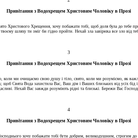
Привітання з Водохрещем Христовим Чоловіку в Прозі
вято Христового Хрещення, хочу побажати тобі, щоб доля була до тебе пр
 твоєму шляху ти зміг би гідно пройти. Нехай зла завірюха все зло від те
3
Привітання з Водохрещем Христовим Чоловіку в Прозі
о, коли ми очищаємо свою душу і тіло, свято, коли ми розуміємо, як важ
 щоб Свята Вода захистила Вас, Ваш дім і Ваших близьких від усіх бід і 
асливі. Нехай Вас завжди розуміють рідні та близькі. Бережи Вас Господ
4
Привітання з Водохрещем Христовим Чоловіку в Прозі
осподнього хочу побажати тобі бути добрим, великодушним, строгим до