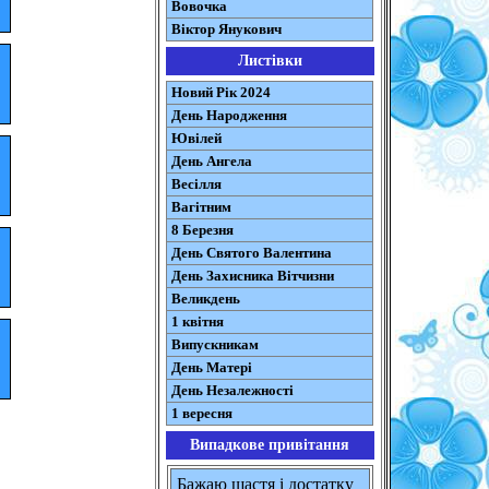
Вовочка
Віктор Янукович
Листівки
Новий Рік 2024
День Народження
Ювілей
День Ангела
Весілля
Вагітним
8 Березня
День Святого Валентина
День Захисника Вітчизни
Великдень
1 квітня
Випускникам
День Матері
День Незалежності
1 вересня
Випадкове привітання
Бажаю щастя i достатку