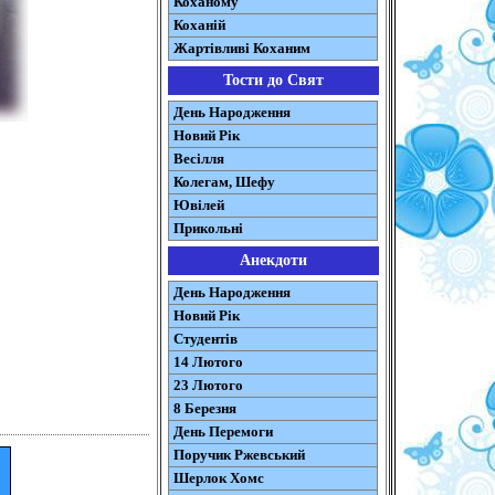
Коханому
Коханій
Жартівливі Коханим
Тости до Свят
День Народження
Новий Рік
Весілля
Колегам, Шефу
Ювілей
Прикольні
Анекдоти
День Народження
Новий Рік
Студентів
14 Лютого
23 Лютого
8 Березня
День Перемоги
Поручик Ржевський
Шерлок Хомс