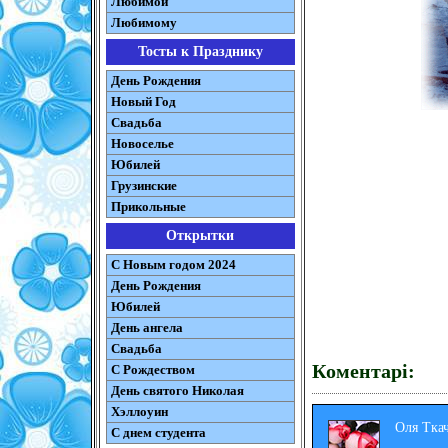
Любимой
Любимому
Тосты к Празднику
День Рождения
Новый Год
Свадьба
Новоселье
Юбилей
Грузинские
Прикольные
Открытки
С Новым годом 2024
День Рождения
Юбилей
День ангела
Свадьба
Коментарі:
С Рождеством
День святого Николая
Хэллоуин
Оля Тка
С днем студента