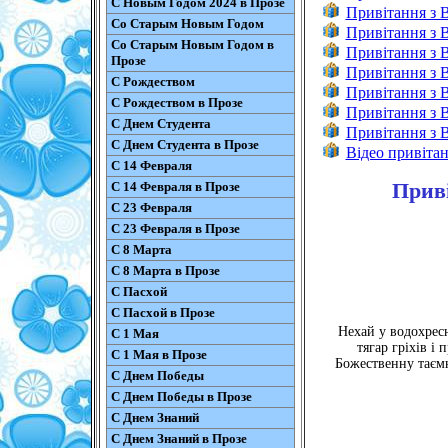
С Новым Годом 2024 в Прозе
Привітання з 
Со Старым Новым Годом
Привітання з 
Со Старым Новым Годом в
Привітання з 
Прозе
Привітання з
С Рождеством
Привітання з 
С Рождеством в Прозе
Привітання з 
С Днем Студента
Привітання з 
С Днем Студента в Прозе
Відео привіта
С 14 Февраля
Приві
С 14 Февраля в Прозе
С 23 Февраля
С 23 Февраля в Прозе
С 8 Марта
С 8 Марта в Прозе
С Пасхой
С Пасхой в Прозе
Нехай у водохресн
С 1 Мая
тягар гріхів і
С 1 Мая в Прозе
Божественну таємн
С Днем Победы
С Днем Победы в Прозе
С Днем Знаний
С Днем Знаний в Прозе