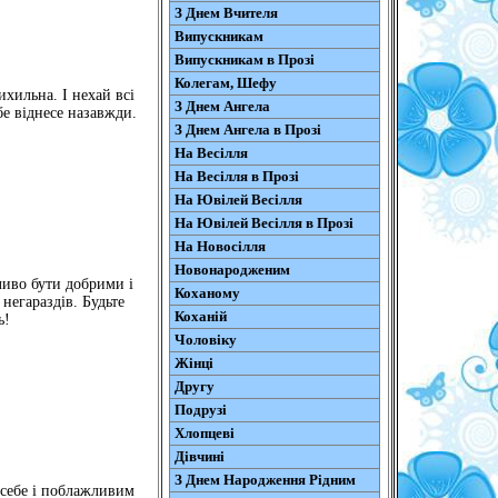
З Днем Вчителя
Випускникам
Випускникам в Прозі
Колегам, Шефу
ихильна. І нехай всі
З Днем Ангела
бе віднесе назавжди.
З Днем Ангела в Прозі
На Весілля
На Весілля в Прозі
На Ювілей Весілля
На Ювілей Весілля в Прозі
На Новосілля
Новонародженим
ливо бути добрими і
Коханому
негараздів. Будьте
Коханій
ь!
Чоловіку
Жінці
Другу
Подрузі
Хлопцеві
Дівчині
З Днем Народження Рідним
 себе і поблажливим