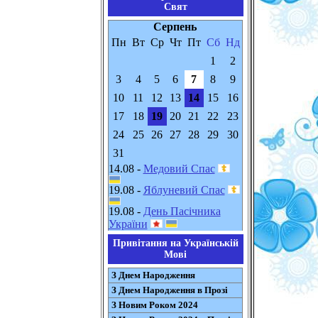
Свят
Серпень
Пн
Вт
Ср
Чт
Пт
Сб
Нд
1
2
3
4
5
6
7
8
9
10
11
12
13
14
15
16
17
18
19
20
21
22
23
24
25
26
27
28
29
30
31
14.08 -
Медовий Спас
19.08 -
Яблуневий Спас
19.08 -
День Пасічника
України
Привітання на Українській
Мові
З Днем Народження
З Днем Народження в Прозі
З Новим Роком 2024