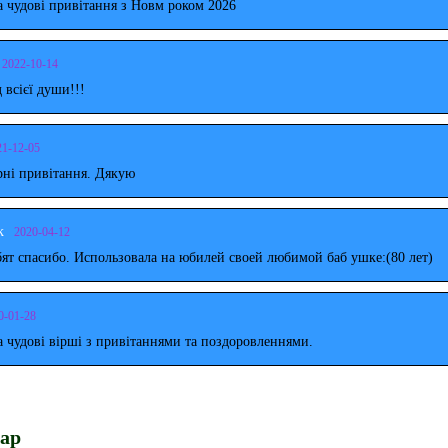
 чудові привітання з Новм роком 2026
2022-10-14
д всієї души!!!
21-12-05
рні привітання. Дякую
к
2020-04-12
ят спасибо. Использовала на юбилей своей любимой баб ушке:(80 лет)
0-01-28
 чудові вірші з привітаннями та поздоровленнями.
ар