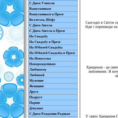
С Днем Учителя
Выпускникам
Выпускникам в Прозе
Коллегам, Шефу
Сьогодні в Світле с
С Днем Ангела
біди і перешкоди на
С Днем Ангела в Прозе
На Свадьбу
На Свадьбу в Прозе
На Юбилей Свадьбы
На Юбилей Свадьбы в Прозе
На Новоселье
Новорожденным
Хрещення - це свят
Любимому
люблячими. Я хочу,
Любимой
щ
Мужчине
Женщине
Другу
Подруге
Парню
Девушке
С Днем Рождения Родным
У свято Хрещення Г