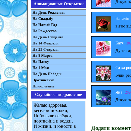
Дякую за
Анимационные Открытки
На День Рождения
Наталія
На Свадьбу
На Новый Год
вітаю ві
На Рождество
На День Студента
Катя
На 14 Февраля
20
На 23 Февраля
Дуже га
На 8 Марта
На Пасху
Са ха ро
На 1 Мая
На День Победы
Блин реб
Эротические
Прикольные
Яна
202
Случайное поздравление
Дякую за
Желаю здоровья,
весёлой походки,
Побольше селёдки,
портвейна и водки,
И жизни, и юности в
Додати комент