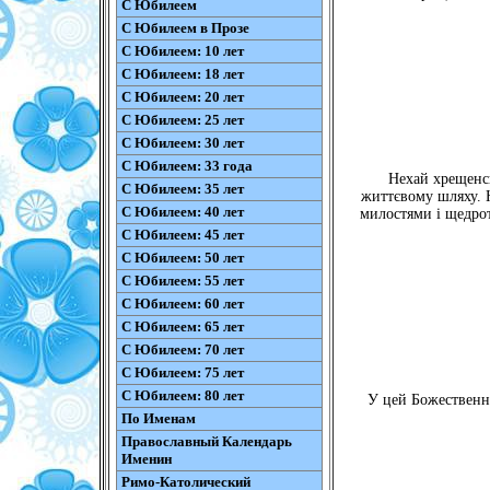
С Юбилеем
С Юбилеем в Прозе
С Юбилеем: 10 лет
С Юбилеем: 18 лет
С Юбилеем: 20 лет
С Юбилеем: 25 лет
С Юбилеем: 30 лет
С Юбилеем: 33 года
Нехай хрещенсь
С Юбилеем: 35 лет
життєвому шляху. 
С Юбилеем: 40 лет
милостями і щедрот
С Юбилеем: 45 лет
С Юбилеем: 50 лет
С Юбилеем: 55 лет
С Юбилеем: 60 лет
С Юбилеем: 65 лет
С Юбилеем: 70 лет
С Юбилеем: 75 лет
С Юбилеем: 80 лет
У цей Божественни
По Именам
Православный Календарь
Именин
Римо-Католический