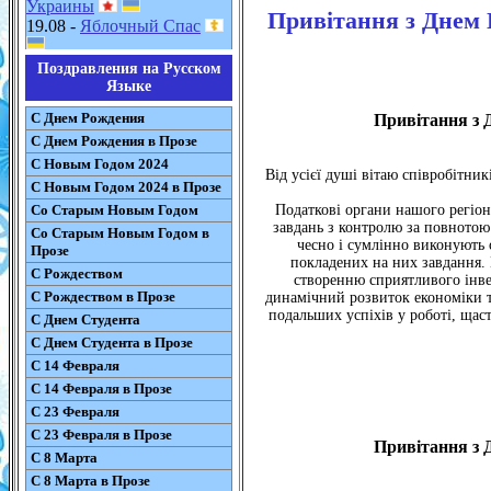
Украины
Привітання з Днем 
19.08 -
Яблочный Спас
Поздравления на Русском
Языке
С Днем Рождения
Привітання з 
С Днем Рождения в Прозе
С Новым Годом 2024
Від усієї душі вітаю співробітник
С Новым Годом 2024 в Прозе
Со Старым Новым Годом
Податкові органи нашого регіо
завдань з контролю за повнотою
Со Старым Новым Годом в
чесно і сумлінно виконують 
Прозе
покладених на них завдання. 
С Рождеством
створенню сприятливого інве
С Рождеством в Прозе
динамічний розвиток економіки 
подальших успіхів у роботі, щаст
С Днем Студента
С Днем Студента в Прозе
С 14 Февраля
С 14 Февраля в Прозе
С 23 Февраля
С 23 Февраля в Прозе
Привітання з 
С 8 Марта
С 8 Марта в Прозе