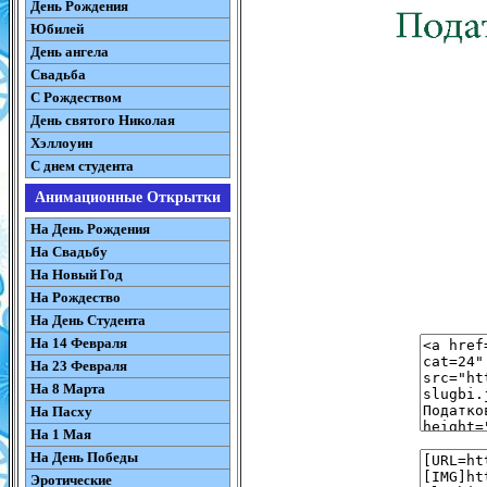
День Рождения
Юбилей
День ангела
Свадьба
С Рождеством
День святого Николая
Хэллоуин
С днем студента
Анимационные Открытки
На День Рождения
На Свадьбу
На Новый Год
На Рождество
На День Студента
На 14 Февраля
На 23 Февраля
На 8 Марта
На Пасху
На 1 Мая
На День Победы
Эротические