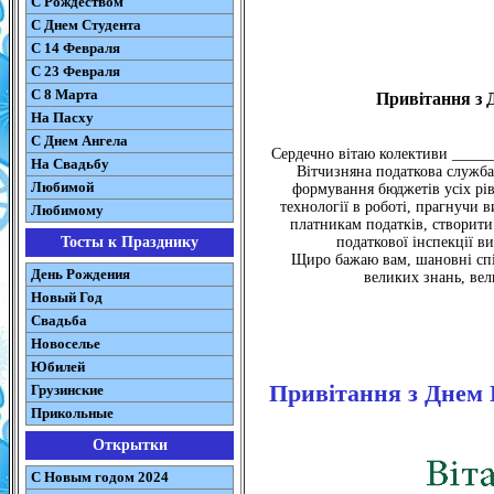
С Рождеством
C Днем Студента
С 14 Февраля
С 23 Февраля
С 8 Марта
Привітання з 
На Пасху
C Днем Ангела
Сердечно вітаю колективи ______
На Свадьбу
Вітчизняна податкова служб
Любимой
формування бюджетів усіх рів
технології в роботі, прагнучи 
Любимому
платникам податків, створити
Тосты к Празднику
податкової інспекції в
Щиро бажаю вам, шановні спів
День Рождения
великих знань, вел
Новый Год
Свадьба
Новоселье
Юбилей
Привітання з Днем 
Грузинские
Прикольные
Открытки
С Новым годом 2024