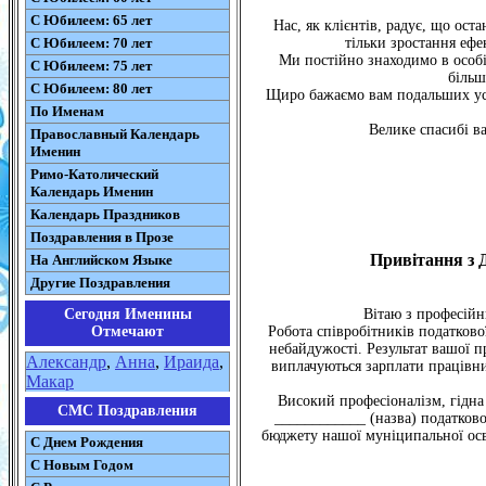
С Юбилеем: 65 лет
Нас, як клієнтів, радує, що ост
С Юбилеем: 70 лет
тільки зростання ефе
Ми постійно знаходимо в особі
С Юбилеем: 75 лет
більш
С Юбилеем: 80 лет
Щиро бажаємо вам подальших успі
По Именам
Велике спасибі ва
Православный Календарь
Именин
Римо-Католический
Календарь Именин
Календарь Праздников
Поздравления в Прозе
Привітання з 
На Английском Языке
Другие Поздравления
Сегодня Именины
Вітаю з професійн
Отмечают
Робота співробітників податкової
небайдужості. Результат вашої п
Александр
,
Анна
,
Ираида
,
виплачуються зарплати працівни
Макар
Високий професіоналізм, гідна 
СМС Поздравления
____________ (назва) податково
бюджету нашої муніципальної осві
С Днем Рождения
С Новым Годом