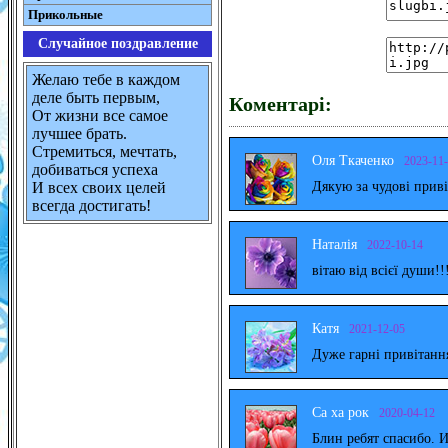
Прикольные
Случайное поздравление
Желаю тебе в каждом
деле быть первым,
Коментарі:
От жизни все самое
лучшее брать.
Стремиться, мечтать,
Оля Ткаченко
2023-11
добиваться успеха
Дякую за чудові прив
И всех своих целей
всегда достигать!
Наталія
2022-10-14
вітаю від всієї души!!
Катя
2021-12-05
Дуже гарні привітанн
Са ха рок
2020-04-12
Блин ребят спасибо. 