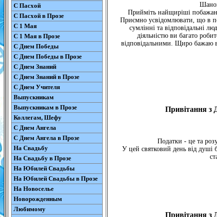
Шанов
С Пасхой
Прийміть найщиріші побажання
С Пасхой в Прозе
Приємно усвідомлювати, що в по
С 1 Мая
сумлінні та відповідальні лю
діяльністю ви багато роби
С 1 Мая в Прозе
відповідальними. Щиро бажаю вам
С Днем Победы
С Днем Победы в Прозе
С Днем Знаний
С Днем Знаний в Прозе
С Днем Учителя
Выпускникам
Выпускникам в Прозе
Привітання з 
Коллегам, Шефу
С Днем Ангела
С Днем Ангела в Прозе
Податки - це та роз
На Свадьбу
У цей святковий день від душі 
ст
На Свадьбу в Прозе
На Юбилей Свадьбы
На Юбилей Свадьбы в Прозе
На Новоселье
Новорожденным
Любимому
Привітання з 