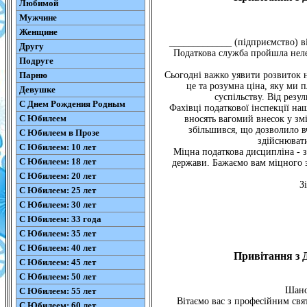
Любимой
Мужчине
Женщине
_____________ (підприємство) в
Другу
Податкова служба пройшла неле
Подруге
Парню
Сьогодні важко уявити розвиток н
це та розумна ціна, яку ми 
Девушке
суспільству. Від резул
С Днем Рождения Родным
Фахівці податкової інспекції на
С Юбилеем
вносять вагомий внесок у змі
збільшився, що дозволило в
С Юбилеем в Прозе
здійснювати
С Юбилеем: 10 лет
Міцна податкова дисципліна - за
С Юбилеем: 18 лет
держави. Бажаємо вам міцного з
С Юбилеем: 20 лет
З
С Юбилеем: 25 лет
С Юбилеем: 30 лет
С Юбилеем: 33 года
С Юбилеем: 35 лет
С Юбилеем: 40 лет
Привітання з 
С Юбилеем: 45 лет
С Юбилеем: 50 лет
Шано
С Юбилеем: 55 лет
Вітаємо вас з професійним свя
С Юбилеем: 60 лет