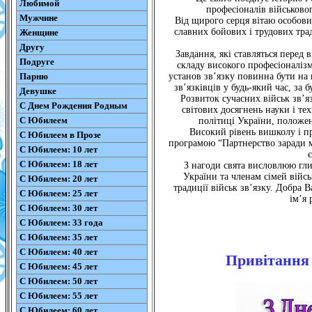
Любимой
професіоналів військовог
Мужчине
Від щирого серця вітаю особови
славних бойових і трудових трад
Женщине
Другу
Завдання, які ставляться перед в
Подруге
складу високого професіоналізм
Парню
установ зв’язку повинна бути на 
зв’язківців у будь-який час, за 
Девушке
Розвиток сучасних військ зв’я
С Днем Рождения Родным
світових досягнень науки і те
С Юбилеем
політиці України, положе
Високий рівень вишколу і пр
С Юбилеем в Прозе
програмою “Партнерство заради ми
С Юбилеем: 10 лет
С Юбилеем: 18 лет
З нагоди свята висловлюю гли
України та членам сімей війс
С Юбилеем: 20 лет
традиції військ зв’язку. Добра 
С Юбилеем: 25 лет
ім’я 
С Юбилеем: 30 лет
С Юбилеем: 33 года
С Юбилеем: 35 лет
С Юбилеем: 40 лет
Привітання 
С Юбилеем: 45 лет
С Юбилеем: 50 лет
С Юбилеем: 55 лет
С Юбилеем: 60 лет