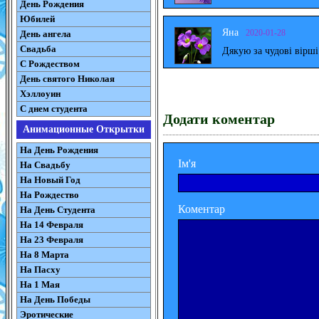
День Рождения
Юбилей
Яна
2020-01-28
День ангела
Свадьба
Дякую за чудові вірш
С Рождеством
День святого Николая
Хэллоуин
С днем студента
Додати коментар
Анимационные Открытки
На День Рождения
Ім'я
На Свадьбу
На Новый Год
На Рождество
Коментар
На День Студента
На 14 Февраля
На 23 Февраля
На 8 Марта
На Пасху
На 1 Мая
На День Победы
Эротические