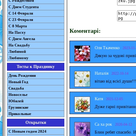
С Рождеством
C Днем Студента
С 14 Февраля
С 23 Февраля
С 8 Марта
Коментарі:
На Пасху
C Днем Ангела
На Свадьбу
Оля Ткаченко
2023-11
Любимой
Дякую за чудові прив
Любимому
Тосты к Празднику
Наталія
2022-10-14
День Рождения
вітаю від всієї души!!
Новый Год
Свадьба
Новоселье
Катя
2021-12-05
Юбилей
Дуже гарні привітанн
Грузинские
Прикольные
Открытки
Са ха рок
2020-04-12
С Новым годом 2024
Блин ребят спасибо. 