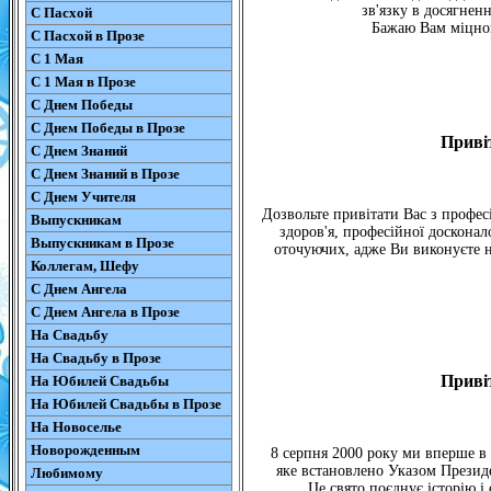
зв'язку в досягнен
С Пасхой
Бажаю Вам міцног
С Пасхой в Прозе
С 1 Мая
С 1 Мая в Прозе
С Днем Победы
С Днем Победы в Прозе
Привіт
С Днем Знаний
С Днем Знаний в Прозе
С Днем Учителя
Дозвольте привітати Вас з профес
Выпускникам
здоров'я, професійної досконал
Выпускникам в Прозе
оточуючих, адже Ви виконуєте 
Коллегам, Шефу
С Днем Ангела
С Днем Ангела в Прозе
На Свадьбу
На Свадьбу в Прозе
Привіт
На Юбилей Свадьбы
На Юбилей Свадьбы в Прозе
На Новоселье
Новорожденным
8 серпня 2000 року ми вперше в 
яке встановлено Указом Президе
Любимому
Це свято поєднує історію і 