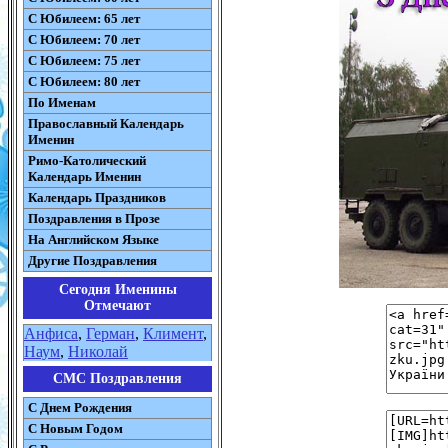
С Юбилеем: 65 лет
С Юбилеем: 70 лет
С Юбилеем: 75 лет
С Юбилеем: 80 лет
По Именам
Православный Календарь
Именин
Римо-Католический
Календарь Именин
Календарь Праздников
Поздравления в Прозе
На Английском Языке
Другие Поздравления
Сегодня Именины
Отмечают
Анфиса
,
Герман
,
Климент
,
Наум
,
Николай
СМС Поздравления
С Днем Рождения
С Новым Годом