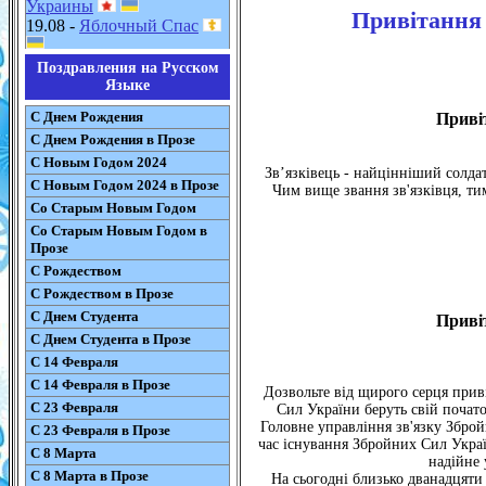
Украины
Привітання 
19.08 -
Яблочный Спас
Поздравления на Русском
Языке
С Днем Рождения
Привіт
С Днем Рождения в Прозе
С Новым Годом 2024
Зв’язківець - найцінніший солдат
С Новым Годом 2024 в Прозе
Чим вище звання зв'язківця, ти
Со Старым Новым Годом
Со Старым Новым Годом в
Прозе
С Рождеством
С Рождеством в Прозе
С Днем Студента
Привіт
С Днем Студента в Прозе
С 14 Февраля
С 14 Февраля в Прозе
Дозвольте від щирого серця приві
С 23 Февраля
Сил України беруть свій почато
Головне управління зв'язку Зброй
С 23 Февраля в Прозе
час існування Збройних Сил Украї
С 8 Марта
надійне 
С 8 Марта в Прозе
На сьогодні близько дванадцяти в