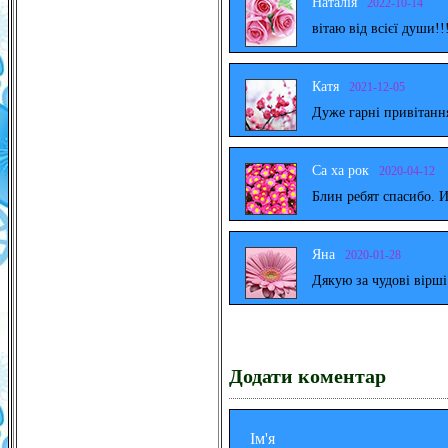
Наталія
2022-10-14
вітаю від всієї души!!
Катя
2021-12-05
Дуже гарні привітанн
Са ха рок
2020-04-12
Блин ребят спасибо. 
Яна
2020-01-28
Дякую за чудові вірш
Додати коментар
Ім'я