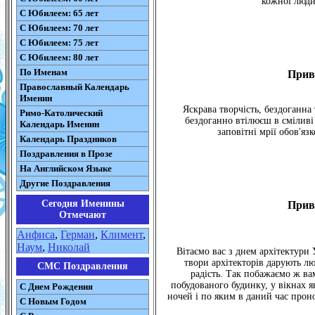
кожної люди
С Юбилеем: 65 лет
С Юбилеем: 70 лет
С Юбилеем: 75 лет
С Юбилеем: 80 лет
По Именам
Прив
Православный Календарь
Именин
Яскрава творчість, бездоганна 
Римо-Католический
бездоганно втілюєш в сміливі 
Календарь Именин
заповітні мрії обов'яз
Календарь Праздников
Поздравления в Прозе
На Английском Языке
Другие Поздравления
Сегодня Именины
Прив
Отмечают
Анфиса
,
Герман
,
Климент
,
Наум
,
Николай
Вітаємо вас з днем архітектури 
твори архітекторів дарують л
СМС Поздравления
радість. Так побажаємо ж вам
побудованого будинку, у вікнах я
С Днем Рождения
ночей і по яким в даний час проно
С Новым Годом