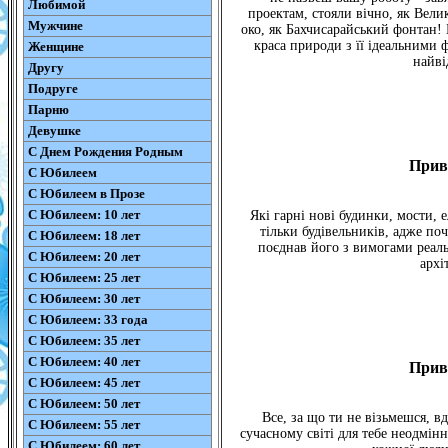
Любимой
проектам, стояли вічно, як Велик
Мужчине
око, як Бахчисарайський фонтан! 
краса природи з її ідеальними 
Женщине
найві
Другу
Подруге
Парню
Девушке
С Днем Рождения Родным
Прив
С Юбилеем
С Юбилеем в Прозе
С Юбилеем: 10 лет
Які гарні нові будинки, мости, 
тільки будівельників, адже поч
С Юбилеем: 18 лет
поєднав його з вимогами реальн
С Юбилеем: 20 лет
архі
С Юбилеем: 25 лет
С Юбилеем: 30 лет
С Юбилеем: 33 года
С Юбилеем: 35 лет
С Юбилеем: 40 лет
Прив
С Юбилеем: 45 лет
С Юбилеем: 50 лет
Все, за що ти не візьмешся, вд
С Юбилеем: 55 лет
сучасному світі для тебе неодмінн
С Юбилеем: 60 лет