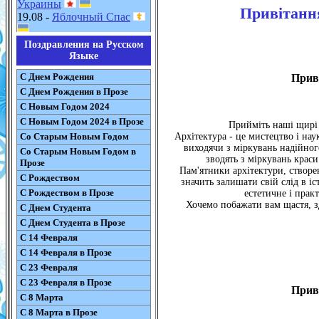
Украины
Привітання
19.08 -
Яблочный Спас
Поздравления на Русском
Языке
С Днем Рождения
Прив
С Днем Рождения в Прозе
С Новым Годом 2024
С Новым Годом 2024 в Прозе
Прийміть наші щирі 
Со Старым Новым Годом
Архітектура - це мистецтво і на
виходячи з міркувань надійног
Со Старым Новым Годом в
зводять з міркувань краси
Прозе
Пам'ятники архітектури, створе
С Рождеством
значить залишати свій слід в іс
С Рождеством в Прозе
естетичне і прак
Хочемо побажати вам щастя, зд
С Днем Студента
С Днем Студента в Прозе
С 14 Февраля
С 14 Февраля в Прозе
С 23 Февраля
С 23 Февраля в Прозе
Прив
С 8 Марта
С 8 Марта в Прозе