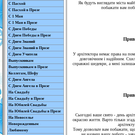
Як будуть виглядати міста май
С Пасхой
побажати вам побі
С Пасхой в Прозе
С 1 Мая
С 1 Мая в Прозе
С Днем Победы
С Днем Победы в Прозе
Прив
С Днем Знаний
С Днем Знаний в Прозе
С Днем Учителя
У архітектора немає права на пом
довговічним і надійним. Схи
Выпускникам
справжні шедеври, а мені залишає
Выпускникам в Прозе
Коллегам, Шефу
С Днем Ангела
С Днем Ангела в Прозе
На Свадьбу
Прив
На Свадьбу в Прозе
На Юбилей Свадьбы
На Юбилей Свадьбы в Прозе
Сьогодні ваше свято - день архі
На Новоселье
окрасою життя. Варто тільки згад
Новорожденным
архітекту
Тому дозвольте вам побажати, що
Любимому
не назвеш вашу роботу - зав