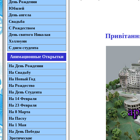
День Рождения
Юбилей
День ангела
Свадьба
С Рождеством
Привітання
День святого Николая
Хэллоуин
С днем студента
Анимационные Открытки
На День Рождения
На Свадьбу
На Новый Год
На Рождество
На День Студента
На 14 Февраля
На 23 Февраля
На 8 Марта
На Пасху
На 1 Мая
На День Победы
Эротические