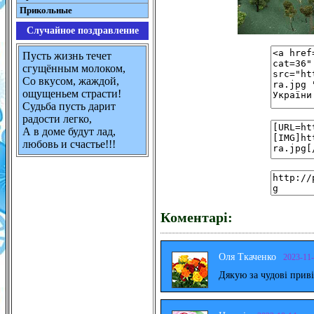
Прикольные
Случайное поздравление
Пусть жизнь течет
сгущённым молоком,
Со вкусом, жаждой,
ощущеньем страсти!
Судьба пусть дарит
радости легко,
А в доме будут лад,
любовь и счастье!!!
Коментарі:
Оля Ткаченко
2023-11
Дякую за чудові прив