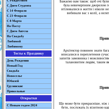
С Рождеством
Бажаємо вам також: щоб очі були 
була невичерпним джерелом ге
C Днем Студента
втілювалися в життя і ніколи не
С 14 Февраля
вибивали вас з колії, а нел
С 23 Февраля
С 8 Марта
На Пасху
C Днем Ангела
На Свадьбу
Прив
Любимой
Любимому
Архітектор повинен знати бага
Тосты к Празднику
вписалися в переплетення сучас
запитів замовника і можливостями
День Рождения
талановитим людям, таким як
Новый Год
Свадьба
Новоселье
Юбилей
Грузинские
Прив
Прикольные
Открытки
Що може бути прекрасніше, ніж з
С Новым годом 2024
бути, послужать їх візитною кар