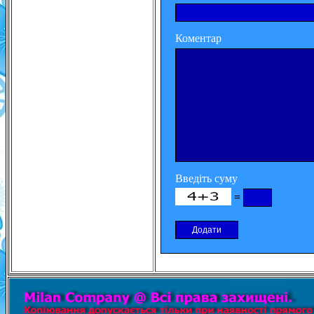
Коментар
Введіть суму
=