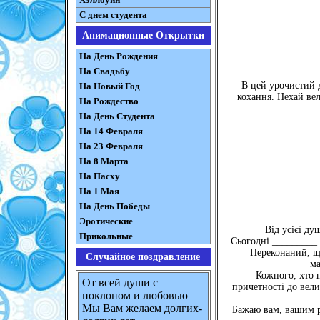
С днем студента
Анимационные Открытки
На День Рождения
На Свадьбу
В цей урочистий д
На Новый Год
кохання. Нехай ве
На Рождество
На День Студента
На 14 Февраля
На 23 Февраля
На 8 Марта
На Пасху
На 1 Мая
На День Победы
Эротические
Від усієї ду
Прикольные
Сьогодні _________ 
Переконаний, щ
Случайное поздравление
ма
Кожного, хто п
От всей души с
причетності до вели
поклоном и любовью
Мы Вам желаем долгих-
Бажаю вам, вашим рі