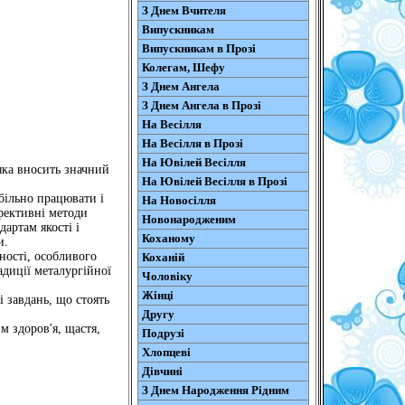
З Днем Вчителя
Випускникам
Випускникам в Прозі
Колегам, Шефу
З Днем Ангела
З Днем Ангела в Прозі
На Весілля
На Весілля в Прозі
На Ювілей Весілля
яка вносить значний
На Ювілей Весілля в Прозі
більно працювати і
На Новосілля
фективні методи
Новонародженим
дартам якості і
Коханому
и.
ності, особливого
Коханій
адиції металургійної
Чоловіку
Жінці
і завдань, що стоять
Другу
 здоров'я, щастя,
Подрузі
Хлопцеві
Дівчині
З Днем Народження Рідним