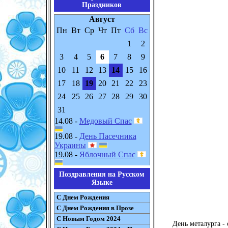
Праздников
Август
Пн
Вт
Ср
Чт
Пт
Сб
Вс
1
2
3
4
5
6
7
8
9
10
11
12
13
14
15
16
17
18
19
20
21
22
23
24
25
26
27
28
29
30
31
14.08 -
Медовый Спас
19.08 -
День Пасечника
Украины
19.08 -
Яблочный Спас
Поздравления на Русском
Языке
С Днем Рождения
С Днем Рождения в Прозе
С Новым Годом 2024
День металурга - 