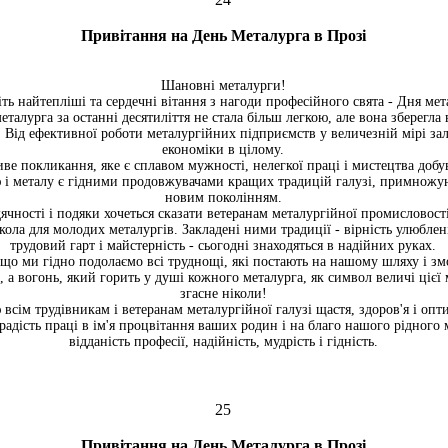
Привітання на День Металурга в Прозі
Шановні металурги!
ть найтепліші та сердечні вітання з нагоди професійного свята - Дня мет
еталурга за останні десятиліття не стала більш легкою, але вона зберегла
и. Від ефективної роботи металургійних підприємств у величезній мірі з
економіки в цілому.
иве покликання, яке є сплавом мужності, нелегкої праці і мистецтва добу
 і металу є гідними продовжувачами кращих традицій галузі, примножую
новим поколінням.
ячності і подяки хочеться сказати ветеранам металургійної промисловост
кола для молодих металургів. Закладені ними традиції - вірність улюблен
трудовий гарт і майстерність - сьогодні знаходяться в надійних руках.
що ми гідно подолаємо всі труднощі, які постають на нашому шляху і з
 а вогонь, який горить у душі кожного металурга, як символ величі цієї 
згасне ніколи!
 всім трудівникам і ветеранам металургійної галузі щастя, здоров'я і оп
адість праці в ім'я процвітання ваших родин і на благо нашого рідного м
відданість професії, надійність, мудрість і гідність.
25
Привітання на День Металурга в Прозі