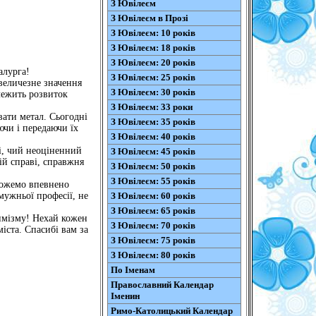
З Ювілеєм
З Ювілеєм в Прозі
З Ювілеєм: 10 років
З Ювілеєм: 18 років
З Ювілеєм: 20 років
алурга!
З Ювілеєм: 25 років
 величезне значення
З Ювілеєм: 30 років
алежить розвиток
З Ювілеєм: 33 роки
вати метал. Сьогодні
З Ювілеєм: 35 років
чи і передаючи їх
З Ювілеєм: 40 років
і, чий неоціненний
З Ювілеєм: 45 років
ій справі, справжня
З Ювілеєм: 50 років
З Ювілеєм: 55 років
можемо впевнено
мужньої професії, не
З Ювілеєм: 60 років
З Ювілеєм: 65 років
тимізму! Нехай кожен
З Ювілеєм: 70 років
іста. Спасибі вам за
З Ювілеєм: 75 років
З Ювілеєм: 80 років
По Іменам
Православний Календар
Іменин
Римо-Католицький Календар