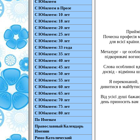
С Юбилеем
С Юбилеем в Прозе
С Юбилеем: 10 лет
С Юбилеем: 18 лет
С Юбилеем: 20 лет
Приймі
С Юбилеем: 25 лет
Почесна професія м
С Юбилеем: 30 лет
для всієї країн
С Юбилеем: 33 года
Металург - це особл
С Юбилеем: 35 лет
підкорювачі вогню
С Юбилеем: 40 лет
Слова особливої вд
С Юбилеем: 45 лет
досвід - відмінна ш
С Юбилеем: 50 лет
С Юбилеем: 55 лет
Я переконаний, 
С Юбилеем: 60 лет
дивитися в майбутнє,
С Юбилеем: 65 лет
Від усієї душі бажаю
С Юбилеем: 70 лет
день приносить вам р
С Юбилеем: 75 лет
С Юбилеем: 80 лет
По Именам
Православный Календарь
Именин
Римо-Католический