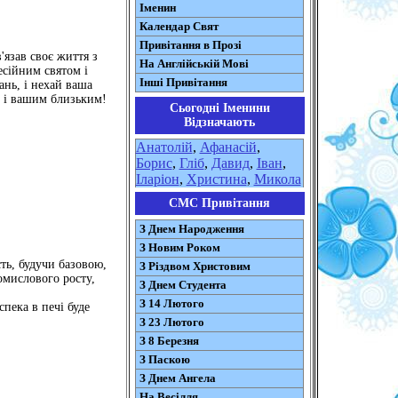
Іменин
Календар Свят
Привітання в Прозі
'язав своє життя з
На Англійській Мові
есійним святом і
Інші Привітання
ань, і нехай ваша
ам і вашим близьким!
Сьогодні Іменини
Відзначають
Анатолій
,
Афанасій
,
Борис
,
Гліб
,
Давид
,
Іван
,
Іларіон
,
Христина
,
Микола
СМС Привітання
З Днем Народження
З Новим Роком
ть, будучи базовою,
З Різдвом Христовим
омислового росту,
З Днем Студента
З 14 Лютого
пека в печі буде
З 23 Лютого
З 8 Березня
З Паскою
З Днем Ангела
На Весілля