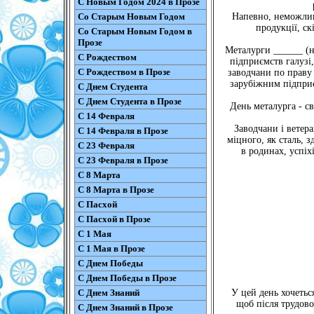
С Новым Годом 2024 в Прозе
Со Старым Новым Годом
Напевно, неможливо
продукції, с
Со Старым Новым Годом в
Прозе
Металурги ______ (н
С Рождеством
підприємств галузі
С Рождеством в Прозе
заводчани по праву
зарубіжним підприє
С Днем Студента
С Днем Студента в Прозе
День металурга - с
С 14 Февраля
Заводчани і ветер
С 14 Февраля в Прозе
міцного, як сталь, з
С 23 Февраля
в родинах, успіх
С 23 Февраля в Прозе
С 8 Марта
С 8 Марта в Прозе
С Пасхой
С Пасхой в Прозе
С 1 Мая
С 1 Мая в Прозе
С Днем Победы
С Днем Победы в Прозе
С Днем Знаний
У цей день хочетьс
щоб після трудовог
С Днем Знаний в Прозе