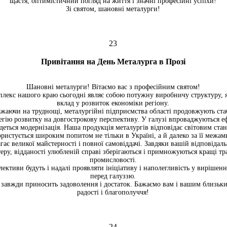
щастя, оптимістичний погляд на життя і значні професійні успіхи!
Зі святом, шановні металурги!
23
Привітання на День Металурга в Прозі
Шановні металурги! Вітаємо вас з професійним святом!
лекс нашого краю сьогодні являє собою потужну виробничу структуру, 
вклад у розвиток економіки регіону.
ажаючи на труднощі, металургійні підприємства області продовжують ста
гію розвитку на довгострокову перспективу. У галузі впроваджуються е
деться модернізація. Наша продукція металургів відповідає світовим стан
ористується широким попитом не тільки в Україні, а й далеко за її межам
ає великої майстерності і повної самовіддачі. Завдяки вашій відповідаль
еру, відданості улюбленій справі зберігаються і примножуються кращі тр
промисловості.
лективи будуть і надалі проявляти ініціативу і наполегливість у вирішенн
перед галуззю.
завжди приносить задоволення і достаток. Бажаємо вам і вашим близьким
радості і благополуччя!
24