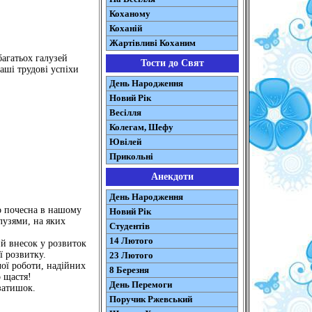
Коханому
Коханій
Жартівливі Коханим
багатьох галузей
Тости до Свят
аші трудові успіхи
День Народження
Новий Рік
Весілля
Колегам, Шефу
Ювілей
Прикольні
Анекдоти
День Народження
во почесна в нашому
Новий Рік
лузями, на яких
Студентів
14 Лютого
ий внесок у розвиток
ї розвитку.
23 Лютого
ої роботи, надійних
8 Березня
о щастя!
День Перемоги
 затишок.
Поручик Ржевський