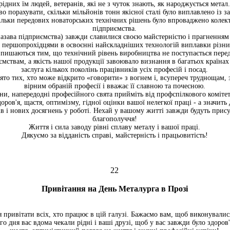
рідних їм людей, ветеранів, які не з чуток знають, як народжується метал.
 порахувати, скільки мільйонів тонн якісної сталі було виплавлено із з
кільки передових новаторських технічних рішень було впроваджено коле
підприємства.
азава підприємства) завжди славилися своєю майстерністю і прагненням
, першопрохідцями в освоєнні найскладніших технологій виплавки різни
 пишаються тим, що технічний рівень виробництва не поступається пере
мствам, а якість нашої продукції завоювало визнання в багатьох країнах 
заслуга кількох поколінь працівників усіх професій і посад.
вято тих, хто може відкрито «говорити» з вогнем і, всупереч труднощам,
вірним обраній професії і вважає її славною та почесною.
ани, напередодні професійного свята прийміть від профспілкового коміт
доров'я, щастя, оптимізму, гідної оцінки вашої нелегкої праці - а значить
ів і нових досягнень у роботі. Нехай у вашому житті завжди будуть присут
благополуччя!
Життя і сила заводу рівні сплаву металу і вашої праці.
Дякуємо за відданість справі, майстерність і працьовитість!
22
Привітання на День Металурга в Прозі
я привітати всіх, хто працює в цій галузі. Бажаємо вам, щоб виконувалис
о дня вас вдома чекали рідні і ваші друзі, щоб у вас завжди було здоров'