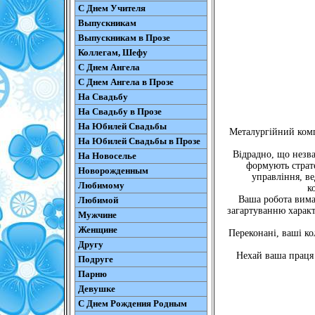
С Днем Учителя
Выпускникам
Выпускникам в Прозе
Коллегам, Шефу
С Днем Ангела
С Днем Ангела в Прозе
На Свадьбу
На Свадьбу в Прозе
На Юбилей Свадьбы
Металургійний комп
На Юбилей Свадьбы в Прозе
Відрадно, що незв
На Новоселье
формують страте
Новорожденным
управління, ве
Любимому
к
Ваша робота вимаг
Любимой
загартуванню характ
Мужчине
Женщине
Переконані, ваші ко
Другу
Нехай ваша праця 
Подруге
Парню
Девушке
С Днем Рождения Родным