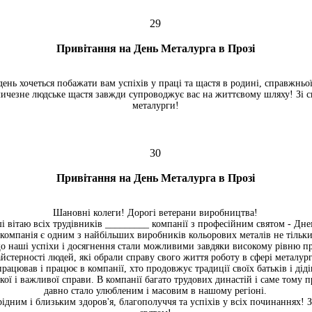
29
Привітання на День Металурга в Прозі
ень хочеться побажати вам успіхів у праці та щастя в родині, справжньо
личезне людське щастя завжди супроводжує вас на життєвому шляху! Зі с
металурги!
30
Привітання на День Металурга в Прозі
Шановні колеги! Дорогі ветерани виробництва!
ші вітаю всіх трудівників _________ компанії з професійним святом - Дне
компанія є одним з найбільших виробників кольорових металів не тільки в 
о наші успіхи і досягнення стали можливими завдяки високому рівню пр
йстерності людей, які обрали справу свого життя роботу в сфері металургі
рацював і працює в компанії, хто продовжує традиції своїх батьків і діді
кої і важливої справи. В компанії багато трудових династій і саме тому 
давно стало улюбленим і масовим в нашому регіоні.
дним і близьким здоров'я, благополуччя та успіхів у всіх починаннях! З