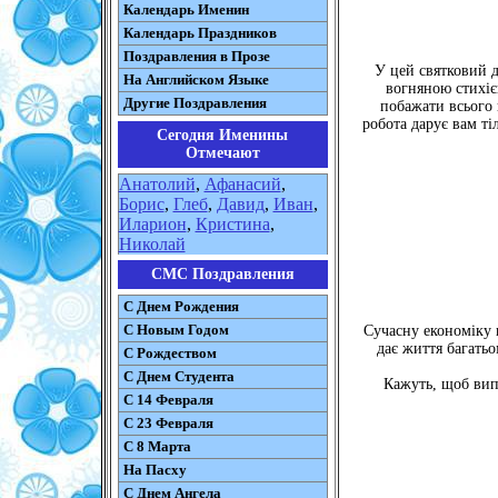
Календарь Именин
Календарь Праздников
Поздравления в Прозе
У цей святковий д
На Английском Языке
вогняною стихією
Другие Поздравления
побажати всього 
робота дарує вам ті
Сегодня Именины
Отмечают
Анатолий
,
Афанасий
,
Борис
,
Глеб
,
Давид
,
Иван
,
Иларион
,
Кристина
,
Николай
СМС Поздравления
С Днем Рождения
С Новым Годом
Сучасну економіку 
дає життя багатьо
С Рождеством
C Днем Студента
Кажуть, щоб випл
С 14 Февраля
С 23 Февраля
С 8 Марта
На Пасху
C Днем Ангела