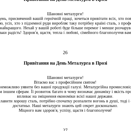
Шановні металурги!
ень, присвячений вашій героїчній праці, хочеться привітати всіх, хто пов
, усіх, хто з підземної руди виробляє таку потрібну країні сталь, з проф
найкращого. Нехай у вашій роботі буде більше перемог і менше розчарув
льки радість! Здоров'я, щастя, тепла і любові, сімейного благополуччя в
26
Привітання на День Металурга в Прозі
Шановні металурги!
Вітаємо вас з професійним святом!
неможливо уявити без вашої продукції галузі. Металургійна промисловіс
м іншим сферам. Її розвиток багато в чому визначає динаміку і якість пр
впливає на зміцнення економіки всієї нашої держави.
авити хорошу сталь, потрібно спочатку розпалити вогонь в душі, тоді і с
достатньо. Наші металурги знають цей секрет досконально.
Міцного вам здоров'я, успіху, щастя і благополуччя!
27