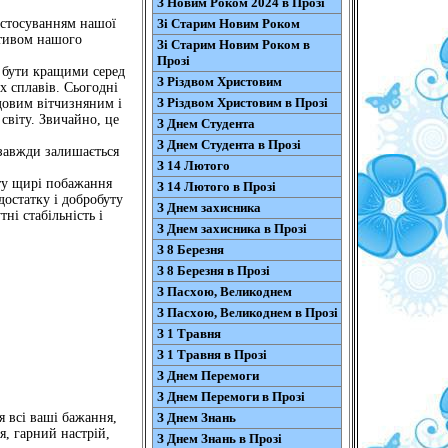
З Новим Роком 2024 в Прозі
астосуванням нашої
Зі Старим Новим Роком
ктивом нашого
Зі Старим Новим Роком в
Прозі
 бути кращими серед
З Різдвом Христовим
х сплавів. Сьогодні
З Різдвом Христовим в Прозі
довим вітчизняним і
світу. Звичайно, це
З Днем Студента
З Днем Студента в Прозі
 завжди залишається
З 14 Лютого
ету щирі побажання
З 14 Лютого в Прозі
 достатку і добробуту
З Днем захисника
ні стабільність і
З Днем захисника в Прозі
З 8 Березня
З 8 Березня в Прозі
З Пасхою, Великоднем
З Пасхою, Великоднем в Прозі
З 1 Травня
З 1 Травня в Прозі
З Днем Перемоги
З Днем Перемоги в Прозі
я всі ваші бажання,
З Днем Знань
я, гарний настрій,
З Днем Знань в Прозі