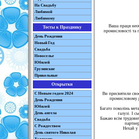
На Свадьбу
Любимой
Любимому
Ваша праця необ
Тосты к Празднику
промисловості та 
День Рождения
Новый Год
Свадьба
Новоселье
Юбилей
Грузинские
Прикольные
Открытки
С Новым годом 2024
Ви присвятили своє
промисловому р
День Рождения
Юбилей
Багато поколінь мет
День ангела
галузі. І с
Бажаю всім трудовим
Свадьба
партнер
С Рождеством
Нехай у 
День святого Николая
Хэллоуин