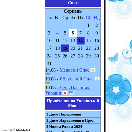
Свят
Серпень
Пн
Вт
Ср
Чт
Пт
Сб
Нд
1
2
3
4
5
6
7
8
9
10
11
12
13
14
15
16
17
18
19
20
21
22
23
24
25
26
27
28
29
30
31
14.08 -
Медовий Спас
19.08 -
Яблуневий Спас
19.08 -
День Пасічника
України
Привітання на Українській
Мові
З Днем Народження
З Днем Народження в Прозі
З Новим Роком 2024
 великої кількості