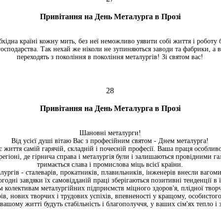
Привітання на День Металурга в Прозі
хідна країні кожну мить, без неї неможливо уявити собі життя і роботу 
господарства. Так нехай же ніколи не зупиняються заводи та фабрики, а в
переходять з покоління в покоління металургів! Зі святом вас!
28
Привітання на День Металурга в Прозі
Шановні металурги!
Від усієї душі вітаю Вас з професійним святом - Днем металурга!
 життя самій гарячій, складній і почесній професії. Ваша праця особли
егіоні, де гірнича справа і металургія були і залишаються провідними га
тримається слава і промислова міць всієї країни.
алургів - сталеварів, прокатників, плавильників, інженерів внесли вагом
ьогодні завдяки їх самовідданій праці зберігаються позитивні тенденції в ї
 колективам металургійних підприємств міцного здоров'я, плідної творч
ів, нових творчих і трудових успіхів, впевненості у кращому, особистог
вашому житті будуть стабільність і благополуччя, у ваших сім'ях тепло і