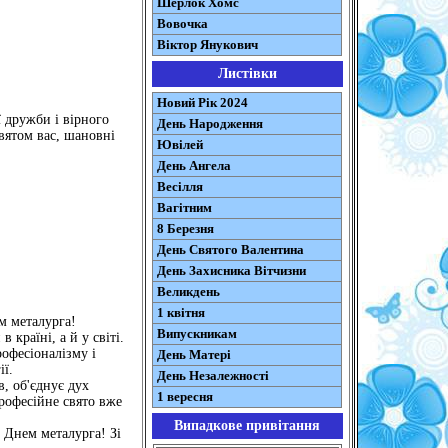
Шерлок Хомс
Вовочка
Віктор Янукович
Листівки
Новий Рік 2024
ї дружби і вірного
День Народження
вятом вас, шановні
Ювілей
День Ангела
Весілля
Вагітним
8 Березня
День Святого Валентина
День Захисника Вітчизни
Великдень
1 квітня
м металурга!
Випускникам
країні, а й у світі.
офесіоналізму і
День Матері
ї.
День Незалежності
в, об'єднує дух
1 вересня
професійне свято вже
Випадкове привітання
 Днем металурга! Зі