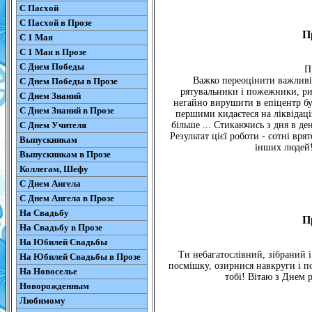
С Пасхой
С Пасхой в Прозе
П
С 1 Мая
С 1 Мая в Прозе
С Днем Победы
П
Важко переоцінити важливіс
С Днем Победы в Прозе
рятувальники і пожежники, ри
С Днем Знаний
негайно вирушити в епіцентр буд
С Днем Знаний в Прозе
першими кидаєтеся на ліквідаці
С Днем Учителя
більше ... Стикаючись з дня в де
Результат цієї роботи - сотні вря
Выпускникам
інших людей!
Выпускникам в Прозе
Коллегам, Шефу
С Днем Ангела
С Днем Ангела в Прозе
На Свадьбу
П
На Свадьбу в Прозе
На Юбилей Свадьбы
Ти небагатослівний, зібраний і
На Юбилей Свадьбы в Прозе
посмішку, озирнися навкруги і по
На Новоселье
тобі! Вітаю з Днем 
Новорожденным
Любимому