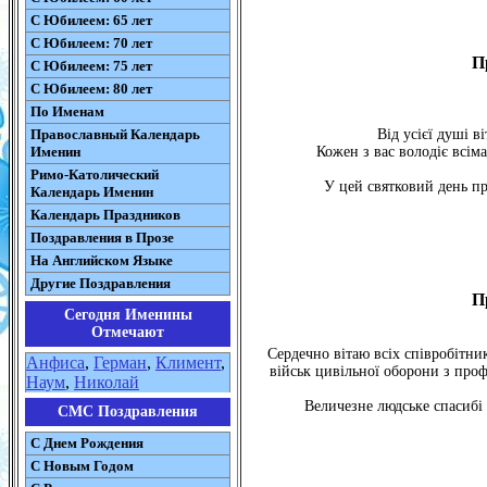
С Юбилеем: 65 лет
С Юбилеем: 70 лет
П
С Юбилеем: 75 лет
С Юбилеем: 80 лет
По Именам
Православный Календарь
Від усієї душі 
Именин
Кожен з вас володіє всім
Римо-Католический
У цей святковий день пр
Календарь Именин
Календарь Праздников
Поздравления в Прозе
На Английском Языке
Другие Поздравления
П
Сегодня Именины
Отмечают
Сердечно вітаю всіх співробітни
Анфиса
,
Герман
,
Климент
,
військ цивільної оборони з про
Наум
,
Николай
Величезне людське спасибі 
СМС Поздравления
С Днем Рождения
С Новым Годом