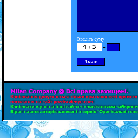
Введіть суму
=