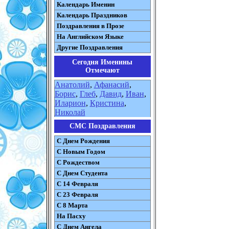
Календарь Именин
Календарь Праздников
Поздравления в Прозе
На Английском Языке
Другие Поздравления
Сегодня Именины
Отмечают
Анатолий
,
Афанасий
,
Борис
,
Глеб
,
Давид
,
Иван
,
Иларион
,
Кристина
,
Николай
СМС Поздравления
С Днем Рождения
С Новым Годом
С Рождеством
C Днем Студента
С 14 Февраля
С 23 Февраля
С 8 Марта
На Пасху
C Днем Ангела