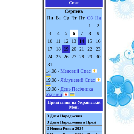
Свят
Серпень
Пн
Вт
Ср
Чт
Пт
Сб
Нд
1
2
3
4
5
6
7
8
9
10
11
12
13
14
15
16
17
18
19
20
21
22
23
24
25
26
27
28
29
30
31
14.08 -
Медовий Спас
19.08 -
Яблуневий Спас
19.08 -
День Пасічника
України
Привітання на Українській
Мові
З Днем Народження
З Днем Народження в Прозі
З Новим Роком 2024