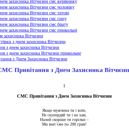
днем захисника Вітчизни смс керівнику
днем захисника Вітчизни смс чоловіку
нем захисника Вітчизни смс татові
днем захисника Вітчизни смс сину
днем захисника Вітчизни смс брату
днем захисника Вітчизни смс прикольні
ем захисника Вітчизни
стівки з днем захисника Вітчизни
ння з днем захисника Вітчизни
ння з днем захисника Вітчизни прикольне
тання з Днем Захисника Вітчизни
СМС Привітання з Днем Захисника Вітчизн
1
СМС Привітання з Днем Захисника Вітчизни
Якщо мужчина ти і воїн,
Не скупердяй ти і не хам,
Налий скоріше ти горілки –
Ми вип’ємо по 200 грам!