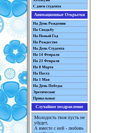
С днем студента
Анимационные Открытки
На День Рождения
На Свадьбу
На Новый Год
На Рождество
На День Студента
На 14 Февраля
На 23 Февраля
На 8 Марта
На Пасху
На 1 Мая
На День Победы
Эротические
Прикольные
Случайное поздравление
Молодость твоя пусть не
убудет,
А вместе с ней - любовь