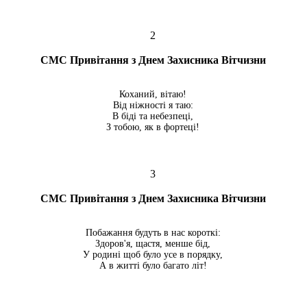
2
СМС Привітання з Днем Захисника Вітчизни
Коханий, вітаю!
Від ніжності я таю:
В біді та небезпеці,
З тобою, як в фортеці!
3
СМС Привітання з Днем Захисника Вітчизни
Побажання будуть в нас короткі:
Здоров'я, щастя, менше бід,
У родині щоб було усе в порядку,
А в житті було багато літ!