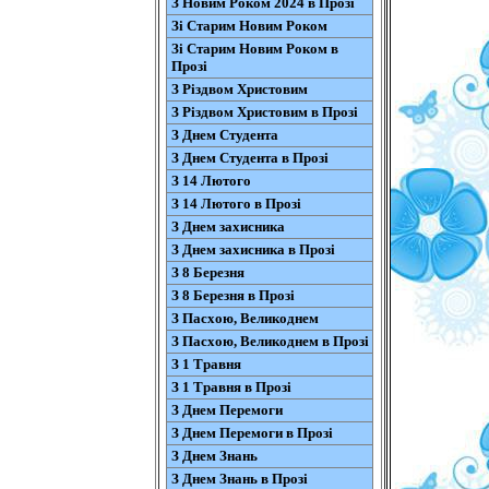
З Новим Роком 2024 в Прозі
Зі Старим Новим Роком
Зі Старим Новим Роком в
Прозі
З Різдвом Христовим
З Різдвом Христовим в Прозі
З Днем Студента
З Днем Студента в Прозі
З 14 Лютого
З 14 Лютого в Прозі
З Днем захисника
З Днем захисника в Прозі
З 8 Березня
З 8 Березня в Прозі
З Пасхою, Великоднем
З Пасхою, Великоднем в Прозі
З 1 Травня
З 1 Травня в Прозі
З Днем Перемоги
З Днем Перемоги в Прозі
З Днем Знань
З Днем Знань в Прозі