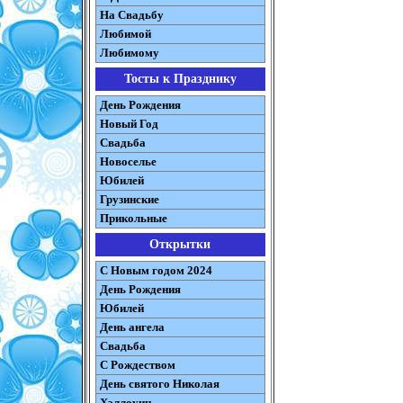
На Свадьбу
Любимой
Любимому
Тосты к Празднику
День Рождения
Новый Год
Свадьба
Новоселье
Юбилей
Грузинские
Прикольные
Открытки
С Новым годом 2024
День Рождения
Юбилей
День ангела
Свадьба
С Рождеством
День святого Николая
Хэллоуин