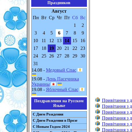
Праздников
Август
Пн
Вт
Ср
Чт
Пт
Сб
Вс
1
2
3
4
5
6
7
8
9
10
11
12
13
14
15
16
17
18
19
20
21
22
23
24
25
26
27
28
29
30
31
14.08 -
Медовый Спас
19.08 -
День Пасечника
Украины
19.08 -
Яблочный Спас
Привітання з 
Поздравления на Русском
Языке
Привітання з д
Привітання з д
С Днем Рождения
Привітання з 
С Днем Рождения в Прозе
Привітання з 
С Новым Годом 2024
Привітання з д