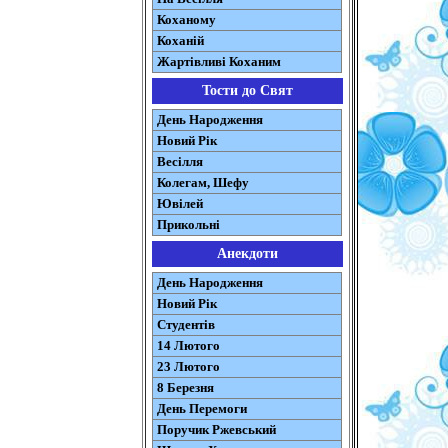
Коханому
Коханій
Жартівливі Коханим
Тости до Свят
День Народження
Новий Рік
Весілля
Колегам, Шефу
Ювілей
Прикольні
Анекдоти
День Народження
Новий Рік
Студентів
14 Лютого
23 Лютого
8 Березня
День Перемоги
Поручик Ржевський