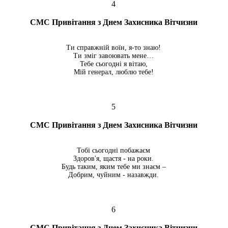
4
СМС Привітання з Днем Захисника Вітчизни
Ти справжній воїн, я-то знаю!
Ти зміг завоювать мене…
Тебе сьогодні я вітаю,
Мій генерал, люблю тебе!
5
СМС Привітання з Днем Захисника Вітчизни
Тобі сьогодні побажаєм
Здоров'я, щастя - на роки.
Будь таким, яким тебе ми знаєм –
Добрим, чуйним - назавжди.
6
СМС Привітання з Днем Захисника Вітчизни