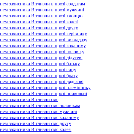
нем захисника Вітчизни в прозі солдатам
днем захисника Вітчизни в прозі мужчині
днем захисника Вітчизни в прозі хлопцю
нем захисника Вітчизни в прозі колезі
нем захисника Вітчизни в прозі другу
нем захисника Вітчизни в прозі керівнику
нем захисника Вітчизни в прозі викладачу
днем захисника Вітчизни в прозі коханому
нем захисника Вітчизни в прозі чоловіку
нем захисника Вітчизни в прозі дідусеві
нем захисника Вітчизни в прозі батьку
нем захисника Вітчизни в прозі сину
нем захисника Вітчизни в прозі брату
нем захисника Вітчизни в прозі дядькові
днем захисника Вітчизни в прозі племіннику
нем захисника Вітчизни в прозі прикольні
днем захисника Вітчизни смс
днем захисника Вітчизни смс чоловікам
днем захисника Вітчизни смс мужчині
днем захисника Вітчизни смс коханому
днем захисника Вітчизни смс другу
нем захисника Вітчизни смс колезі