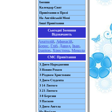
Іменин
Календар Свят
Привітання в Прозі
На Англійській Мові
Інші Привітання
Сьогодні Іменини
Відзначають
Анатолій
,
Афанасій
,
Борис
,
Гліб
,
Давид
,
Іван
,
Іларіон
,
Христина
,
Микола
СМС Привітання
З Днем Народження
З Новим Роком
З Різдвом Христовим
З Днем Студента
З 14 Лютого
З 23 Лютого
З 8 Березня
З Паскою
З Днем Ангела
На Весілля