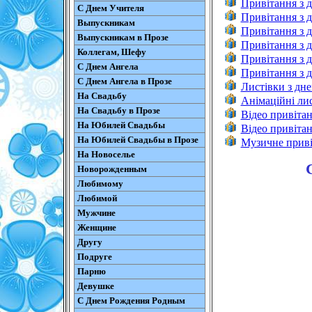
Привітання з 
С Днем Учителя
Привітання з 
Выпускникам
Привітання з д
Выпускникам в Прозе
Привітання з 
Коллегам, Шефу
Привітання з 
С Днем Ангела
Привітання з 
С Днем Ангела в Прозе
Листівки з дн
На Свадьбу
Анімаційні ли
На Свадьбу в Прозе
Відео привіта
На Юбилей Свадьбы
Відео привіта
На Юбилей Свадьбы в Прозе
Музичне приві
На Новоселье
Новорожденным
Любимому
Любимой
Мужчине
Женщине
Другу
Подруге
Парню
Девушке
С Днем Рождения Родным