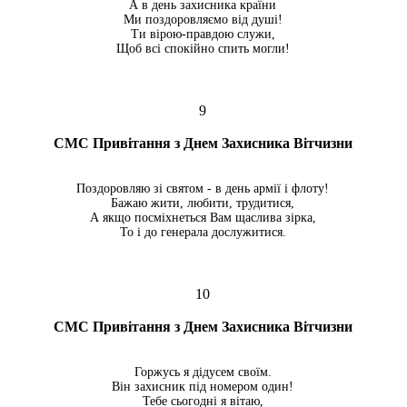
А в день захисника країни
Ми поздоровляємо від душі!
Ти вірою-правдою служи,
Щоб всі спокійно спить могли!
9
СМС Привітання з Днем Захисника Вітчизни
Поздоровляю зі святом - в день армії і флоту!
Бажаю жити, любити, трудитися,
А якщо посміхнеться Вам щаслива зірка,
То і до генерала дослужитися.
10
СМС Привітання з Днем Захисника Вітчизни
Горжусь я дідусем своїм.
Він захисник під номером один!
Тебе сьогодні я вітаю,