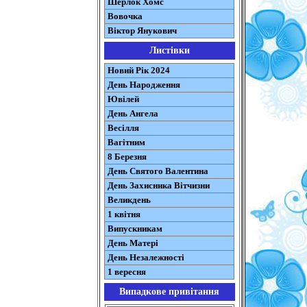
Шерлок Хомс
Вовочка
Віктор Янукович
Листівки
Новий Рік 2024
День Народження
Ювілей
День Ангела
Весілля
Вагітним
8 Березня
День Святого Валентина
День Захисника Вітчизни
Великдень
1 квітня
Випускникам
День Матері
День Незалежності
1 вересня
Випадкове привітання