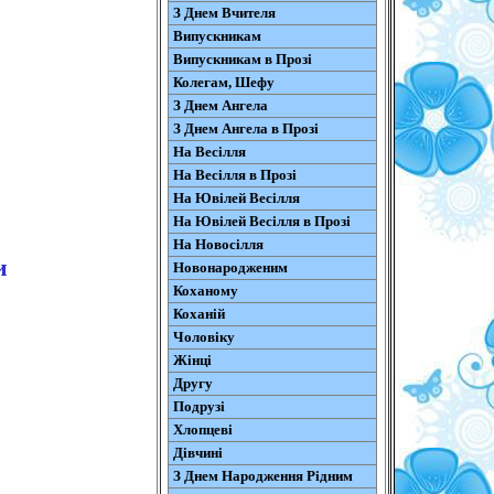
З Днем Вчителя
Випускникам
Випускникам в Прозі
Колегам, Шефу
З Днем Ангела
З Днем Ангела в Прозі
На Весілля
На Весілля в Прозі
На Ювілей Весілля
На Ювілей Весілля в Прозі
На Новосілля
и
Новонародженим
Коханому
Коханій
Чоловіку
Жінці
Другу
Подрузі
Хлопцеві
Дівчині
З Днем Народження Рідним