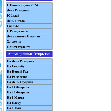
С Новым годом 2024
День Рождения
Юбилей
День ангела
Свадьба
С Рождеством
День святого Николая
Хэллоуин
С днем студента
Анимационные Открытки
На День Рождения
На Свадьбу
На Новый Год
На Рождество
На День Студента
На 14 Февраля
На 23 Февраля
На 8 Марта
На Пасху
На 1 Мая