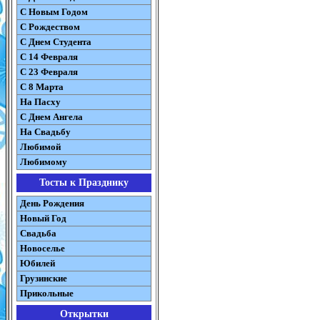
С Новым Годом
С Рождеством
C Днем Студента
С 14 Февраля
С 23 Февраля
С 8 Марта
На Пасху
C Днем Ангела
На Свадьбу
Любимой
Любимому
Тосты к Празднику
День Рождения
Новый Год
Свадьба
Новоселье
Юбилей
Грузинские
Прикольные
Открытки