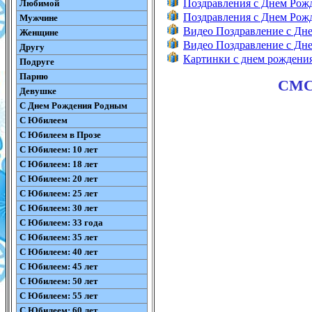
Поздравления с Днем Ро
Любимой
Поздравления с Днем Ро
Мужчине
Видео Поздравление с Дн
Женщине
Видео Поздравление с Д
Другу
Картинки с днем рождени
Подруге
Парню
СМС 
Девушке
С Днем Рождения Родным
С Юбилеем
С Юбилеем в Прозе
С Юбилеем: 10 лет
С Юбилеем: 18 лет
С Юбилеем: 20 лет
С Юбилеем: 25 лет
С Юбилеем: 30 лет
С Юбилеем: 33 года
С Юбилеем: 35 лет
С Юбилеем: 40 лет
С Юбилеем: 45 лет
С Юбилеем: 50 лет
С Юбилеем: 55 лет
С Юбилеем: 60 лет