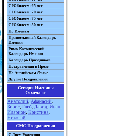
С Юбилеем: 65 лет
С Юбилеем: 70 лет
С Юбилеем: 75 лет
С Юбилеем: 80 лет
По Именам
Православный Календарь
Именин
Римо-Католический
Календарь Именин
Календарь Праздников
Поздравления в Прозе
На Английском Языке
Другие Поздравления
Сегодня Именины
Отмечают
Анатолий
,
Афанасий
,
Борис
,
Глеб
,
Давид
,
Иван
,
Иларион
,
Кристина
,
Николай
СМС Поздравления
С Днем Рождения