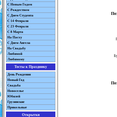
С Новым Годом
С Рождеством
По
C Днем Студента
С 14 Февраля
С 23 Февраля
С 8 Марта
На Пасху
C Днем Ангела
На Свадьбу
Любимой
Б
Любимому
Тосты к Празднику
День Рождения
Новый Год
По
Свадьба
Новоселье
Юбилей
Грузинские
Прикольные
Открытки