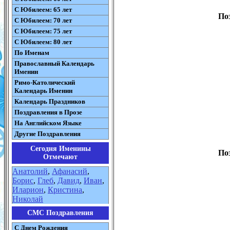
С Юбилеем: 65 лет
По
С Юбилеем: 70 лет
С Юбилеем: 75 лет
С Юбилеем: 80 лет
По Именам
Православный Календарь
Именин
Римо-Католический
Календарь Именин
Календарь Праздников
Поздравления в Прозе
На Английском Языке
Другие Поздравления
Сегодня Именины
По
Отмечают
Анатолий
,
Афанасий
,
Борис
,
Глеб
,
Давид
,
Иван
,
Иларион
,
Кристина
,
Николай
СМС Поздравления
С Днем Рождения