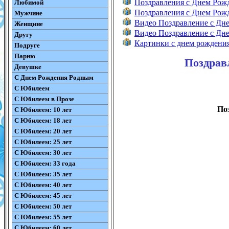
Поздравления с Днем Ро
Любимой
Поздравления с Днем Ро
Мужчине
Видео Поздравление с Дн
Женщине
Видео Поздравление с Д
Другу
Картинки с днем рождени
Подруге
Парню
Поздрав
Девушке
С Днем Рождения Родным
С Юбилеем
С Юбилеем в Прозе
По
С Юбилеем: 10 лет
С Юбилеем: 18 лет
С Юбилеем: 20 лет
С Юбилеем: 25 лет
С Юбилеем: 30 лет
С Юбилеем: 33 года
С Юбилеем: 35 лет
С Юбилеем: 40 лет
С Юбилеем: 45 лет
С Юбилеем: 50 лет
С Юбилеем: 55 лет
С Юбилеем: 60 лет