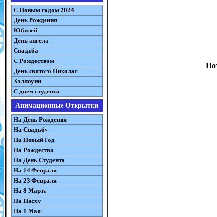
С Новым годом 2024
День Рождения
Юбилей
День ангела
Свадьба
С Рождеством
По
День святого Николая
Хэллоуин
С днем студента
Анимационные Открытки
На День Рождения
На Свадьбу
На Новый Год
На Рождество
На День Студента
На 14 Февраля
На 23 Февраля
На 8 Марта
На Пасху
На 1 Мая