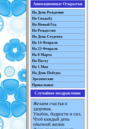
Анимационные Открытки
На День Рождения
На Свадьбу
На Новый Год
На Рождество
На День Студента
На 14 Февраля
На 23 Февраля
На 8 Марта
На Пасху
На 1 Мая
На День Победы
Эротические
Прикольные
Случайное поздравление
Желаем счастья и
здоровья,
Улыбок, бодрости и сил,
Чтоб каждый день
обычной жизни