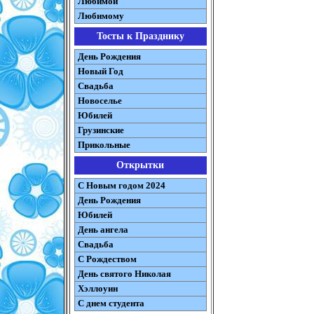
Любимой
Любимому
Тосты к Празднику
День Рождения
Новый Год
Свадьба
Новоселье
Юбилей
Грузинские
Прикольные
Открытки
С Новым годом 2024
День Рождения
Юбилей
День ангела
Свадьба
С Рождеством
День святого Николая
Хэллоуин
С днем студента