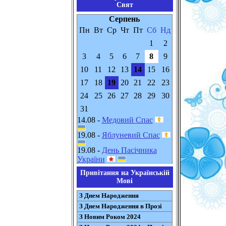
Свят
Серпень
Пн
Вт
Ср
Чт
Пт
Сб
Нд
1
2
3
4
5
6
7
8
9
10
11
12
13
14
15
16
17
18
19
20
21
22
23
24
25
26
27
28
29
30
31
14.08 -
Медовий Спас
19.08 -
Яблуневий Спас
19.08 -
День Пасічника
України
Привітання на Українській
Мові
З Днем Народження
З Днем Народження в Прозі
З Новим Роком 2024