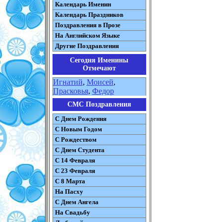
Календарь Именин
Календарь Праздников
Поздравления в Прозе
На Английском Языке
Другие Поздравления
Сегодня Именины
Отмечают
Игнатий
,
Моисей
,
Прасковья
,
Федор
СМС Поздравления
С Днем Рождения
С Новым Годом
С Рождеством
C Днем Студента
С 14 Февраля
С 23 Февраля
С 8 Марта
На Пасху
C Днем Ангела
На Свадьбу