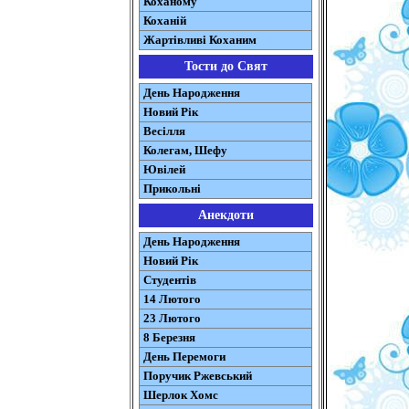
Коханому
Коханій
Жартівливі Коханим
Тости до Свят
День Народження
Новий Рік
Весілля
Колегам, Шефу
Ювілей
Прикольні
Анекдоти
День Народження
Новий Рік
Студентів
14 Лютого
23 Лютого
8 Березня
День Перемоги
Поручик Ржевський
Шерлок Хомс