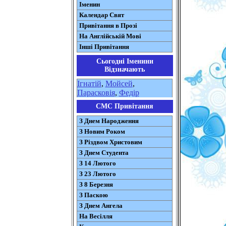
Іменин
Календар Свят
Привітання в Прозі
На Англійській Мові
Інші Привітання
Сьогодні Іменини
Відзначають
Ігнатій
,
Мойсей
,
Парасковія
,
Федір
СМС Привітання
З Днем Народження
З Новим Роком
З Різдвом Христовим
З Днем Студента
З 14 Лютого
З 23 Лютого
З 8 Березня
З Паскою
З Днем Ангела
На Весілля