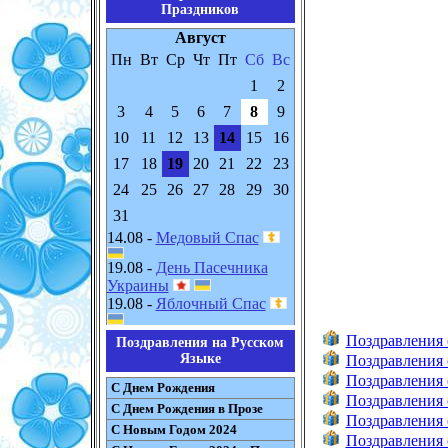
Праздников
Август
Пн
Вт
Ср
Чт
Пт
Сб
Вс
1
2
3
4
5
6
7
8
9
10
11
12
13
14
15
16
17
18
19
20
21
22
23
24
25
26
27
28
29
30
31
14.08 -
Медовый Спас
19.08 -
День Пасечника
Украины
19.08 -
Яблочный Спас
Поздравления 
Поздравления на Русском
Языке
Поздравления 
Поздравления
С Днем Рождения
Поздравления
С Днем Рождения в Прозе
Поздравления
С Новым Годом 2024
Поздравления 