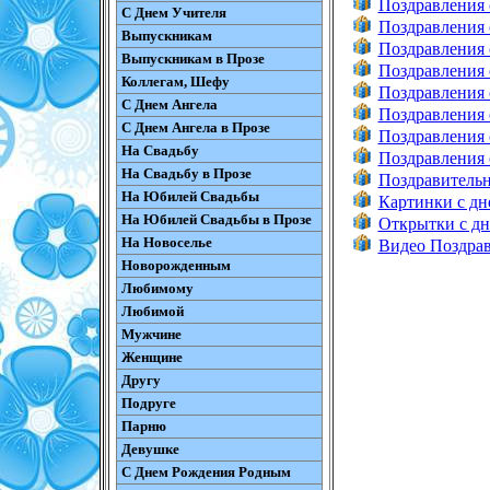
Поздравления
С Днем Учителя
Поздравления 
Выпускникам
Поздравления
Выпускникам в Прозе
Поздравления 
Коллегам, Шефу
Поздравления 
С Днем Ангела
Поздравления 
С Днем Ангела в Прозе
Поздравления 
На Свадьбу
Поздравления 
На Свадьбу в Прозе
Поздравительн
На Юбилей Свадьбы
Картинки с дн
На Юбилей Свадьбы в Прозе
Открытки с дн
На Новоселье
Видео Поздрав
Новорожденным
Любимому
Любимой
Мужчине
Женщине
Другу
Подруге
Парню
Девушке
С Днем Рождения Родным