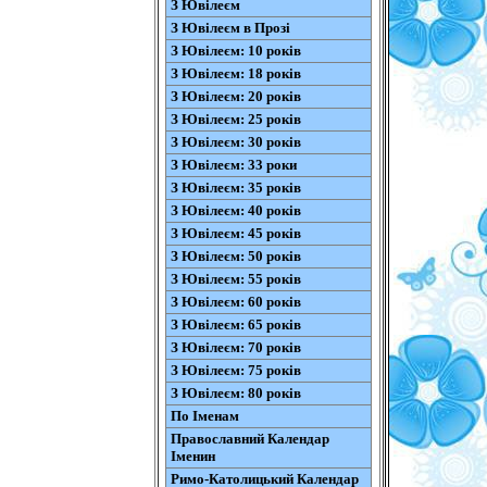
З Ювілеєм
З Ювілеєм в Прозі
З Ювілеєм: 10 років
З Ювілеєм: 18 років
З Ювілеєм: 20 років
З Ювілеєм: 25 років
З Ювілеєм: 30 років
З Ювілеєм: 33 роки
З Ювілеєм: 35 років
З Ювілеєм: 40 років
З Ювілеєм: 45 років
З Ювілеєм: 50 років
З Ювілеєм: 55 років
З Ювілеєм: 60 років
З Ювілеєм: 65 років
З Ювілеєм: 70 років
З Ювілеєм: 75 років
З Ювілеєм: 80 років
По Іменам
Православний Календар
Іменин
Римо-Католицький Календар