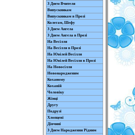
З Днем Вчителя
Випускникам
Випускникам в Прозі
Колегам, Шефу
З Днем Ангела
З Днем Ангела в Прозі
На Весілля
На Весілля в Прозі
На Ювілей Весілля
На Ювілей Весілля в Прозі
На Новосілля
Новонародженим
Коханому
Коханій
Чоловіку
Жінці
Другу
Подрузі
Хлопцеві
Дівчині
З Днем Народження Рідним