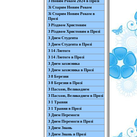
З Новим Роком 2024 в Прозі
Зі Старим Новим Роком
Зі Старим Новим Роком в
Прозі
З Різдвом Христовим
З Різдвом Христовим в Прозі
З Днем Студента
З Днем Студента в Прозі
З 14 Лютого
З 14 Лютого в Прозі
З Днем захисника
З Днем захисника в Прозі
З 8 Березня
З 8 Березня в Прозі
З Пасхою, Великоднем
З Пасхою, Великоднем в Прозі
З 1 Травня
З 1 Травня в Прозі
З Днем Перемоги
З Днем Перемоги в Прозі
З Днем Знань
З Днем Знань в Прозі