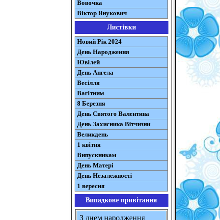
Вовочка
Віктор Янукович
Листівки
Новий Рік 2024
День Народження
Ювілей
День Ангела
Весілля
Вагітним
8 Березня
День Святого Валентина
День Захисника Вітчизни
Великдень
1 квітня
Випускникам
День Матері
День Незалежності
1 вересня
Випадкове привітання
З днем народження