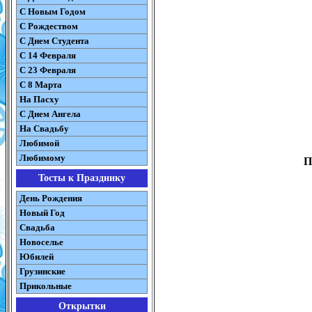
С Новым Годом
С Рождеством
C Днем Студента
С 14 Февраля
С 23 Февраля
С 8 Марта
На Пасху
C Днем Ангела
На Свадьбу
Любимой
Любимому
П
Тосты к Празднику
День Рождения
Новый Год
Свадьба
Новоселье
Юбилей
Грузинские
Прикольные
Открытки