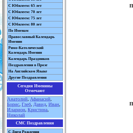
С Юбилеем: 65 лет
П
С Юбилеем: 70 лет
С Юбилеем: 75 лет
С Юбилеем: 80 лет
По Именам
Православный Календарь
Именин
Римо-Католический
Календарь Именин
Календарь Праздников
Поздравления в Прозе
На Английском Языке
Другие Поздравления
Сегодня Именины
Отмечают
Анатолий
,
Афанасий
,
П
Борис
,
Глеб
,
Давид
,
Иван
,
Иларион
,
Кристина
,
Николай
СМС Поздравления
С Днем Рождения