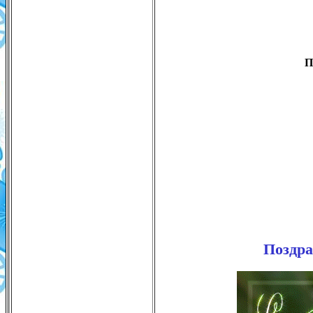
П
Поздра