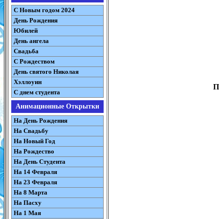
С Новым годом 2024
День Рождения
Юбилей
День ангела
Свадьба
С Рождеством
День святого Николая
Хэллоуин
П
С днем студента
Анимационные Открытки
На День Рождения
На Свадьбу
На Новый Год
На Рождество
На День Студента
На 14 Февраля
На 23 Февраля
На 8 Марта
На Пасху
На 1 Мая