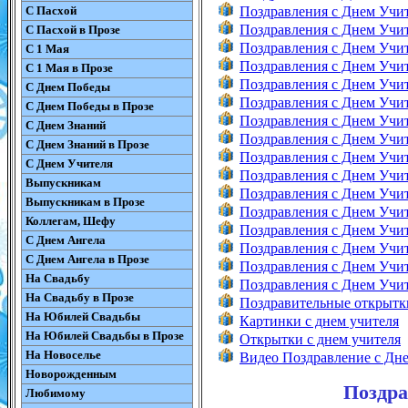
С Пасхой
Поздравления с Днем Учи
Поздравления с Днем Учи
С Пасхой в Прозе
Поздравления с Днем Учи
С 1 Мая
Поздравления с Днем Учи
С 1 Мая в Прозе
Поздравления с Днем Учи
С Днем Победы
Поздравления с Днем Учи
С Днем Победы в Прозе
Поздравления с Днем Учи
С Днем Знаний
Поздравления с Днем Учи
С Днем Знаний в Прозе
Поздравления с Днем Учи
С Днем Учителя
Поздравления с Днем Учи
Выпускникам
Поздравления с Днем Учи
Выпускникам в Прозе
Поздравления с Днем Учи
Коллегам, Шефу
Поздравления с Днем Учи
С Днем Ангела
Поздравления с Днем Учи
С Днем Ангела в Прозе
Поздравления с Днем Учи
На Свадьбу
Поздравления с Днем Учит
На Свадьбу в Прозе
Поздравительные открытки
На Юбилей Свадьбы
Картинки с днем учителя
На Юбилей Свадьбы в Прозе
Открытки с днем учителя
На Новоселье
Видео Поздравление с Дн
Новорожденным
Поздра
Любимому