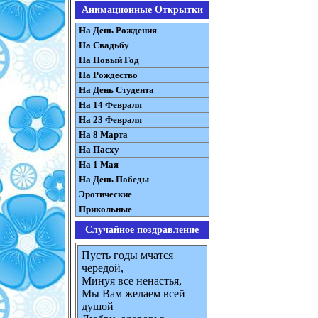
Анимационные Открытки
На День Рождения
На Свадьбу
На Новый Год
На Рождество
На День Студента
На 14 Февраля
На 23 Февраля
На 8 Марта
На Пасху
На 1 Мая
На День Победы
Эротические
Прикольные
Случайное поздравление
Пусть годы мчатся
чередой,
Минуя все ненастья,
Мы Вам желаем всей
душой