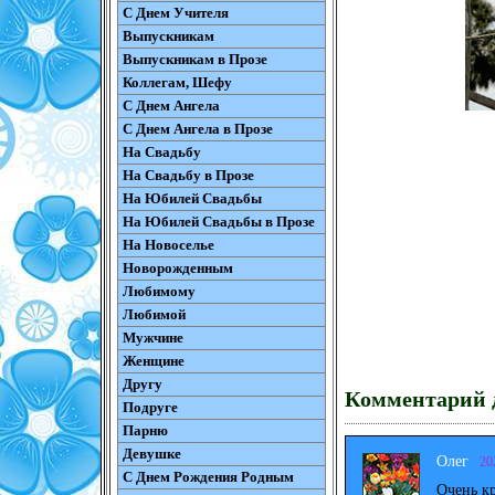
С Днем Учителя
Выпускникам
Выпускникам в Прозе
Коллегам, Шефу
С Днем Ангела
С Днем Ангела в Прозе
На Свадьбу
На Свадьбу в Прозе
На Юбилей Свадьбы
На Юбилей Свадьбы в Прозе
На Новоселье
Новорожденным
Любимому
Любимой
Мужчине
Женщине
Другу
Комментарий д
Подруге
Парню
Девушке
Олег
20
С Днем Рождения Родным
Очень к