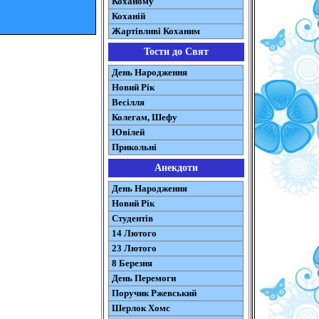
Коханому
Коханій
Жартівливі Коханим
Тости до Свят
День Народження
Новий Рік
Весілля
Колегам, Шефу
Ювілей
Прикольні
Анекдоти
День Народження
Новий Рік
Студентів
14 Лютого
23 Лютого
8 Березня
День Перемоги
Поручик Ржевський
Шерлок Хомс