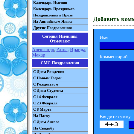
Календарь Именин
Календарь Праздников
Поздравления в Прозе
Добавить ком
На Английском Языке
Другие Поздравления
Сегодня Именины
Имя
Отмечают
Александр
,
Анна
,
Ираида
,
Макар
Комментарий
СМС Поздравления
С Днем Рождения
С Новым Годом
С Рождеством
C Днем Студента
С 14 Февраля
С 23 Февраля
С 8 Марта
На Пасху
Введите сумму
C Днем Ангела
=
На Свадьбу