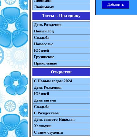
Любимой
Любимому
Тосты к Празднику
День Рождения
Новый Год
Свадьба
Новоселье
Юбилей
Грузинские
Прикольные
Открытки
С Новым годом 2024
День Рождения
Юбилей
День ангела
Свадьба
С Рождеством
День святого Николая
Хэллоуин
С днем студента