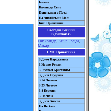
Іменин
Календар Свят
Привітання в Прозі
На Англійській Мові
Інші Привітання
Сьогодні Іменини
Відзначають
Олександр
,
Анна
,
Іраїда
,
Макар
СМС Привітання
З Днем Народження
З Новим Роком
З Різдвом Христовим
З Днем Студента
З 14 Лютого
З 23 Лютого
З 8 Березня
З Паскою
З Днем Ангела
На Весілля