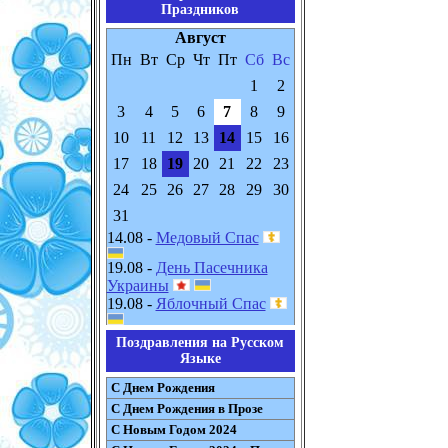
Праздников
Август
Пн
Вт
Ср
Чт
Пт
Сб
Вс
1
2
3
4
5
6
7
8
9
10
11
12
13
14
15
16
17
18
19
20
21
22
23
24
25
26
27
28
29
30
31
14.08 -
Медовый Спас
19.08 -
День Пасечника
Украины
19.08 -
Яблочный Спас
Поздравления на Русском
Языке
С Днем Рождения
С Днем Рождения в Прозе
С Новым Годом 2024