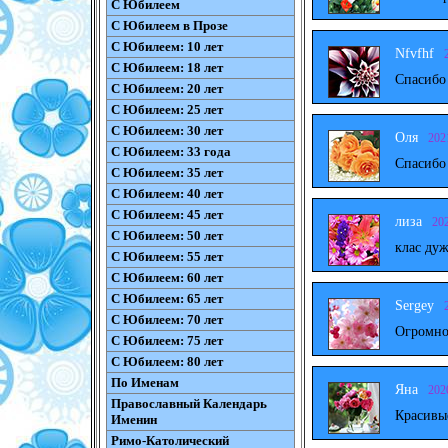
С Юбилеем
С Юбилеем в Прозе
С Юбилеем: 10 лет
Nfvfhf
С Юбилеем: 18 лет
Спасибо
С Юбилеем: 20 лет
С Юбилеем: 25 лет
С Юбилеем: 30 лет
Оля
202
С Юбилеем: 33 года
Спасибо
С Юбилеем: 35 лет
С Юбилеем: 40 лет
С Юбилеем: 45 лет
лиза
20
С Юбилеем: 50 лет
клас дуж
С Юбилеем: 55 лет
С Юбилеем: 60 лет
С Юбилеем: 65 лет
Sergey
С Юбилеем: 70 лет
Огромно
С Юбилеем: 75 лет
С Юбилеем: 80 лет
По Именам
Яна
202
Православный Календарь
Красивы
Именин
Римо-Католический