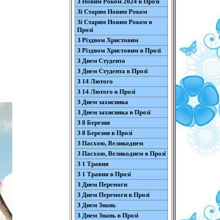
З Новим Роком 2024 в Прозі
Зі Старим Новим Роком
Зі Старим Новим Роком в
Прозі
З Різдвом Христовим
З Різдвом Христовим в Прозі
З Днем Студента
З Днем Студента в Прозі
З 14 Лютого
З 14 Лютого в Прозі
З Днем захисника
З Днем захисника в Прозі
З 8 Березня
З 8 Березня в Прозі
З Пасхою, Великоднем
З Пасхою, Великоднем в Прозі
З 1 Травня
З 1 Травня в Прозі
З Днем Перемоги
З Днем Перемоги в Прозі
З Днем Знань
З Днем Знань в Прозі