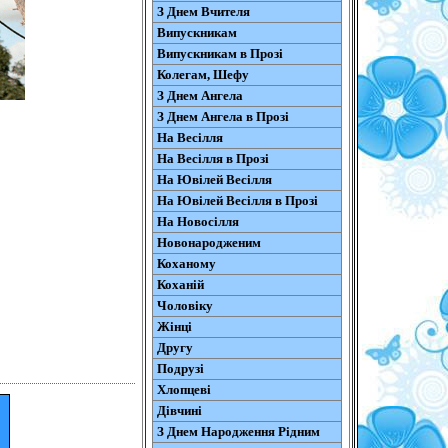
З Днем Вчителя
Випускникам
Випускникам в Прозі
Колегам, Шефу
З Днем Ангела
З Днем Ангела в Прозі
На Весілля
На Весілля в Прозі
На Ювілей Весілля
На Ювілей Весілля в Прозі
На Новосілля
Новонародженим
Коханому
Коханій
Чоловіку
Жінці
Другу
Подрузі
Хлопцеві
Дівчині
З Днем Народження Рідним