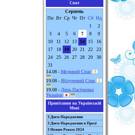
Свят
Серпень
Пн
Вт
Ср
Чт
Пт
Сб
Нд
1
2
3
4
5
6
7
8
9
10
11
12
13
14
15
16
17
18
19
20
21
22
23
24
25
26
27
28
29
30
31
14.08 -
Медовий Спас
19.08 -
Яблуневий Спас
19.08 -
День Пасічника
України
Привітання на Українській
Мові
З Днем Народження
З Днем Народження в Прозі
З Новим Роком 2024