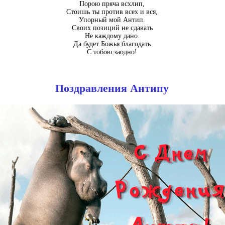
Порою пряча всхлип,
Стоишь ты против всех и вся,
Упорный мой Антип.
Своих позиций не сдавать
Не каждому дано.
Да будет Божья благодать
С тобою заодно!
Поздравления Антипу