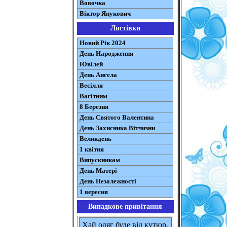
Вовочка
Віктор Янукович
Листівки
Новий Рік 2024
День Народження
Ювілей
День Ангела
Весілля
Вагітним
8 Березня
День Святого Валентина
День Захисника Вітчизни
Великдень
1 квітня
Випускникам
День Матері
День Незалежності
1 вересня
Випадкове привітання
Хай одяг буде від кутюр,