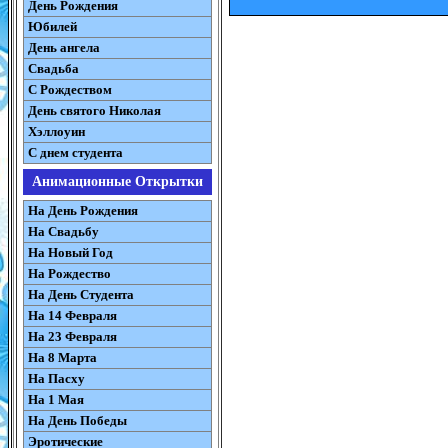
День Рождения
Юбилей
День ангела
Свадьба
С Рождеством
День святого Николая
Хэллоуин
С днем студента
Анимационные Открытки
На День Рождения
На Свадьбу
На Новый Год
На Рождество
На День Студента
На 14 Февраля
На 23 Февраля
На 8 Марта
На Пасху
На 1 Мая
На День Победы
Эротические