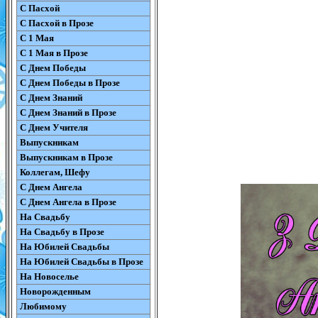
С Пасхой
С Пасхой в Прозе
С 1 Мая
С 1 Мая в Прозе
С Днем Победы
С Днем Победы в Прозе
С Днем Знаний
С Днем Знаний в Прозе
С Днем Учителя
Выпускникам
Выпускникам в Прозе
Коллегам, Шефу
С Днем Ангела
С Днем Ангела в Прозе
На Свадьбу
На Свадьбу в Прозе
На Юбилей Свадьбы
На Юбилей Свадьбы в Прозе
На Новоселье
Новорожденным
Любимому