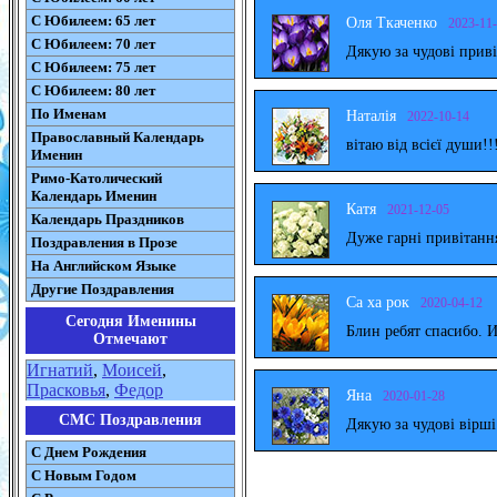
С Юбилеем: 65 лет
Оля Ткаченко
2023-11
С Юбилеем: 70 лет
Дякую за чудові прив
С Юбилеем: 75 лет
С Юбилеем: 80 лет
По Именам
Наталія
2022-10-14
Православный Календарь
вітаю від всієї души!!
Именин
Римо-Католический
Календарь Именин
Катя
2021-12-05
Календарь Праздников
Дуже гарні привітанн
Поздравления в Прозе
На Английском Языке
Другие Поздравления
Са ха рок
2020-04-12
Сегодня Именины
Блин ребят спасибо. 
Отмечают
Игнатий
,
Моисей
,
Прасковья
,
Федор
Яна
2020-01-28
СМС Поздравления
Дякую за чудові вірш
С Днем Рождения
С Новым Годом