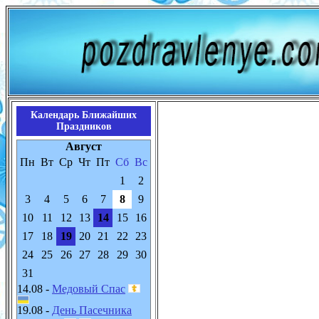
Календарь Ближайших
Праздников
Август
Пн
Вт
Ср
Чт
Пт
Сб
Вс
1
2
3
4
5
6
7
8
9
10
11
12
13
14
15
16
17
18
19
20
21
22
23
24
25
26
27
28
29
30
31
14.08 -
Медовый Спас
19.08 -
День Пасечника