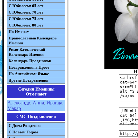
С Юбилеем: 65 лет
С Юбилеем: 70 лет
С Юбилеем: 75 лет
С Юбилеем: 80 лет
По Именам
Православный Календарь
Именин
Римо-Католический
Календарь Именин
Календарь Праздников
Поздравления в Прозе
H
На Английском Языке
Другие Поздравления
Сегодня Именины
Отмечают
Александр
,
Анна
,
Ираида
,
Макар
СМС Поздравления
С Днем Рождения
С Новым Годом