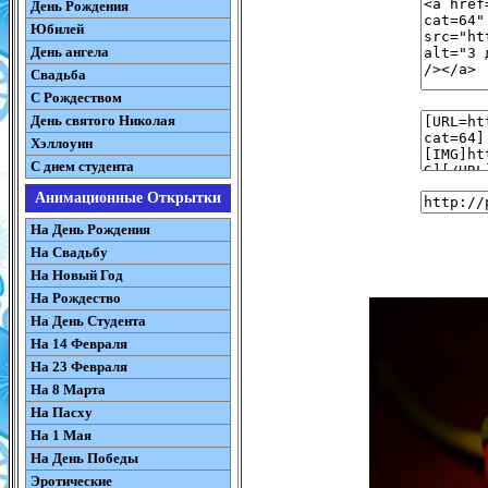
День Рождения
Юбилей
День ангела
Свадьба
С Рождеством
День святого Николая
Хэллоуин
С днем студента
Анимационные Открытки
На День Рождения
На Свадьбу
На Новый Год
На Рождество
На День Студента
На 14 Февраля
На 23 Февраля
На 8 Марта
На Пасху
На 1 Мая
На День Победы
Эротические