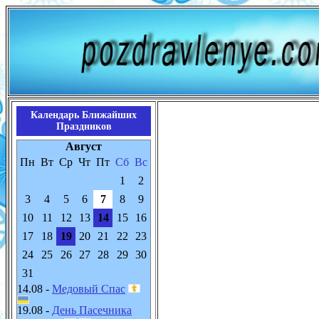
Календарь Ближайших
Праздников
Август
Пн
Вт
Ср
Чт
Пт
Сб
Вс
1
2
3
4
5
6
7
8
9
10
11
12
13
14
15
16
17
18
19
20
21
22
23
24
25
26
27
28
29
30
31
14.08 -
Медовый Спас
19.08 -
День Пасечника