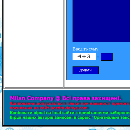
Введіть суму
=