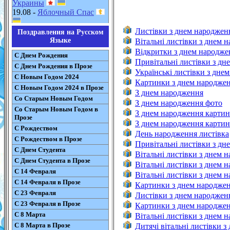
Украины
19.08 -
Яблочный Спас
Листівки з днем народжен
Поздравления на Русском
Языке
Вітальні листівки з днем 
Відкритки з днем народже
С Днем Рождения
Привітальні листівки з д
С Днем Рождения в Прозе
Українські листівки з дне
С Новым Годом 2024
Картинки з днем народже
С Новым Годом 2024 в Прозе
З днем народження
Со Старым Новым Годом
З днем народження фото
Со Старым Новым Годом в
З днем народження картин
Прозе
З днем народження картин
С Рождеством
День народження листівка
С Рождеством в Прозе
Привітальні листівки з д
С Днем Студента
Вітальні листівки з днем 
С Днем Студента в Прозе
Вітальні листівки з днем 
С 14 Февраля
Вітальні листівки з днем 
С 14 Февраля в Прозе
Картинки з днем народжен
С 23 Февраля
Листівки з днем народжен
С 23 Февраля в Прозе
Картинки з днем народжен
С 8 Марта
Вітальні листівки з днем 
С 8 Марта в Прозе
Дитячі вітальні листівки 