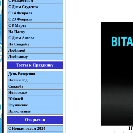
С Рождеством
C Днем Студента
С 14 Февраля
С 23 Февраля
С 8 Марта
На Пасху
C Днем Ангела
На Свадьбу
Любимой
Любимому
Тосты к Празднику
День Рождения
Новый Год
Свадьба
Новоселье
Юбилей
Грузинские
Прикольные
Открытки
H
С Новым годом 2024