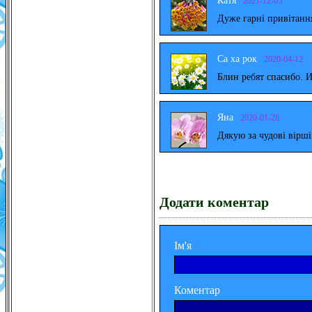
Катя
2021-12-05
Дуже гарні привітанн
Са ха рок
2020-04-12
Блин ребят спасибо. 
Яна
2020-01-28
Дякую за чудові вірш
Додати коментар
Ім'я
Коментар