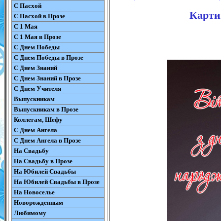
С Пасхой
Карти
С Пасхой в Прозе
С 1 Мая
С 1 Мая в Прозе
С Днем Победы
С Днем Победы в Прозе
С Днем Знаний
С Днем Знаний в Прозе
С Днем Учителя
Выпускникам
Выпускникам в Прозе
Коллегам, Шефу
С Днем Ангела
С Днем Ангела в Прозе
На Свадьбу
На Свадьбу в Прозе
На Юбилей Свадьбы
На Юбилей Свадьбы в Прозе
На Новоселье
Новорожденным
Любимому