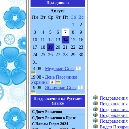
Праздников
Август
Пн
Вт
Ср
Чт
Пт
Сб
Вс
1
2
3
4
5
6
7
8
9
10
11
12
13
14
15
16
17
18
19
20
21
22
23
24
25
26
27
28
29
30
31
14.08 -
Медовый Спас
19.08 -
День Пасечника
Украины
19.08 -
Яблочный Спас
Поздравления 
Поздравления на Русском
Языке
Поздравления 
Поздравления 
С Днем Рождения
Поздравления 
С Днем Рождения в Прозе
Поздравления 
С Новым Годом 2024
Видео Поздрав