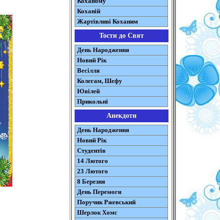
Коханому
Коханій
Жартівливі Коханим
Тости до Свят
День Народження
Новий Рік
Весілля
Колегам, Шефу
Ювілей
Прикольні
Анекдоти
День Народження
Новий Рік
Студентів
14 Лютого
23 Лютого
8 Березня
День Перемоги
Поручик Ржевський
Шерлок Хомс