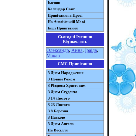
Іменин
Календар Свят
Привітання в Прозі
На Англійській Мові
Інші Привітання
Сьогодні Іменини
Відзначають
Олександр
,
Анна
,
Іраїда
,
Макар
СМС Привітання
З Днем Народження
З Новим Роком
З Різдвом Христовим
З Днем Студента
З 14 Лютого
З 23 Лютого
З 8 Березня
З Паскою
З Днем Ангела
На Весілля