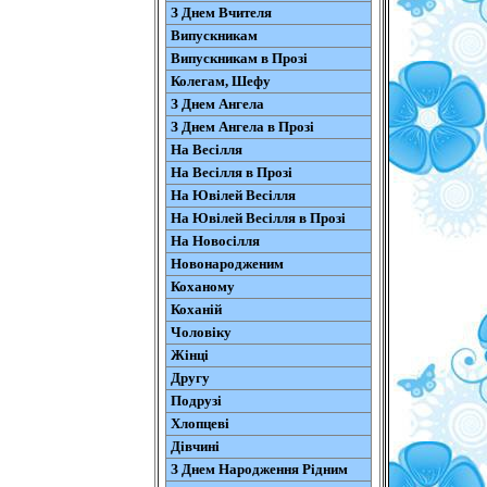
З Днем Вчителя
Випускникам
Випускникам в Прозі
Колегам, Шефу
З Днем Ангела
З Днем Ангела в Прозі
На Весілля
На Весілля в Прозі
На Ювілей Весілля
На Ювілей Весілля в Прозі
На Новосілля
Новонародженим
Коханому
Коханій
Чоловіку
Жінці
Другу
Подрузі
Хлопцеві
Дівчині
З Днем Народження Рідним