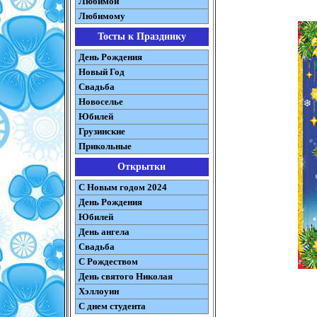
Любимой
Любимому
Тосты к Празднику
День Рождения
Новый Год
Свадьба
Новоселье
Юбилей
Грузинские
Прикольные
Открытки
С Новым годом 2024
День Рождения
Юбилей
День ангела
Свадьба
С Рождеством
День святого Николая
Хэллоуин
С днем студента