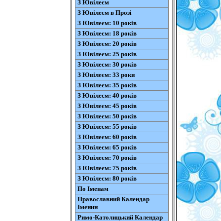
З Ювілеєм
З Ювілеєм в Прозі
З Ювілеєм: 10 років
З Ювілеєм: 18 років
З Ювілеєм: 20 років
З Ювілеєм: 25 років
З Ювілеєм: 30 років
З Ювілеєм: 33 роки
З Ювілеєм: 35 років
З Ювілеєм: 40 років
З Ювілеєм: 45 років
З Ювілеєм: 50 років
З Ювілеєм: 55 років
З Ювілеєм: 60 років
З Ювілеєм: 65 років
З Ювілеєм: 70 років
З Ювілеєм: 75 років
З Ювілеєм: 80 років
По Іменам
Православний Календар
Іменин
Римо-Католицький Календар