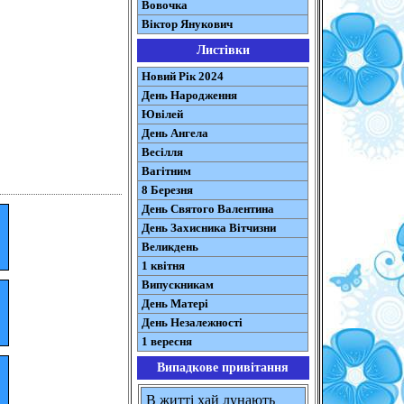
Вовочка
Віктор Янукович
Листівки
Новий Рік 2024
День Народження
Ювілей
День Ангела
Весілля
Вагітним
8 Березня
День Святого Валентина
День Захисника Вітчизни
Великдень
1 квітня
Випускникам
День Матері
День Незалежності
1 вересня
Випадкове привітання
В житті хай лунають