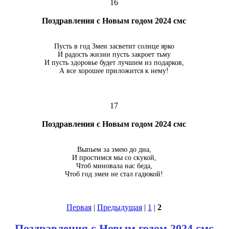
16
Поздравления с Новым годом 2024 смс
Пусть в год Змеи засветит солнце ярко
И радость жизни пусть закроет тьму
И пусть здоровье будет лучшим из подарков,
А все хорошее приложится к нему!
17
Поздравления с Новым годом 2024 смс
Выпьем за змею до дна,
И простимся мы со скукой,
Чтоб миновала нас беда,
Чтоб год змеи не стал гадюкой!
Первая
|
Предыдущая
|
1
|
2
Поздравления с Новым годом 2024 смс