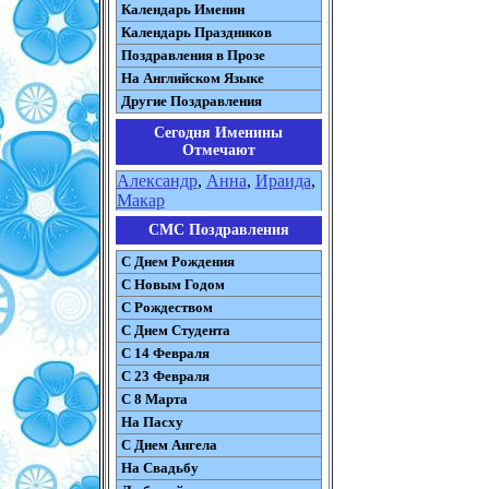
Календарь Именин
Календарь Праздников
Поздравления в Прозе
На Английском Языке
Другие Поздравления
Сегодня Именины
Отмечают
Александр
,
Анна
,
Ираида
,
Макар
СМС Поздравления
С Днем Рождения
С Новым Годом
С Рождеством
C Днем Студента
С 14 Февраля
С 23 Февраля
С 8 Марта
На Пасху
C Днем Ангела
На Свадьбу