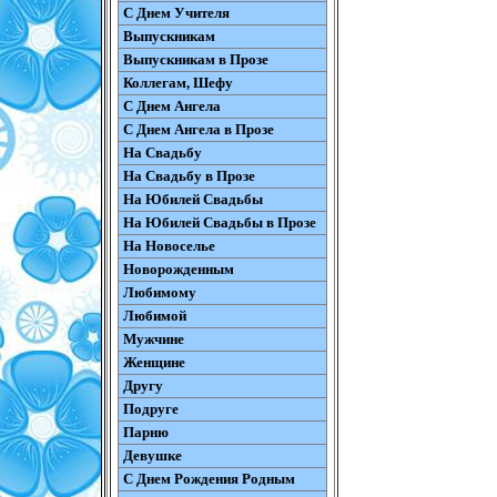
С Днем Учителя
Выпускникам
Выпускникам в Прозе
Коллегам, Шефу
С Днем Ангела
С Днем Ангела в Прозе
На Свадьбу
На Свадьбу в Прозе
На Юбилей Свадьбы
На Юбилей Свадьбы в Прозе
На Новоселье
Новорожденным
Любимому
Любимой
Мужчине
Женщине
Другу
Подруге
Парню
Девушке
С Днем Рождения Родным