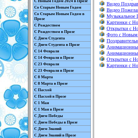
С Новым Годом 2024 в Прозе
Видео Поздрав
Со Старым Новым Годом
Видео Пожела
Со Старым Новым Годом в
Музыкальное 
Прозе
Картинки с Н
С Рождеством
Открытки с Н
С Рождеством в Прозе
Фото с Новым
С Днем Студента
Поздравительн
С Днем Студента в Прозе
Анимационные
С 14 Февраля
Анимационные
С 14 Февраля в Прозе
Открытки с Н
С 23 Февраля
Картинки с Н
С 23 Февраля в Прозе
С 8 Марта
С 8 Марта в Прозе
С Пасхой
С Пасхой в Прозе
С 1 Мая
С 1 Мая в Прозе
С Днем Победы
С Днем Победы в Прозе
С Днем Знаний
С Днем Знаний в Прозе