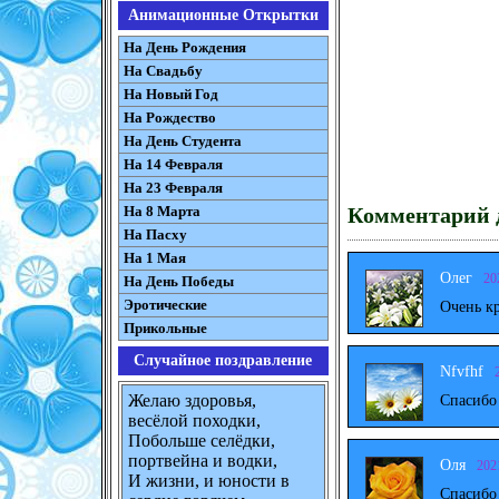
Анимационные Открытки
На День Рождения
На Свадьбу
На Новый Год
На Рождество
На День Студента
На 14 Февраля
На 23 Февраля
Комментарий д
На 8 Марта
На Пасху
На 1 Мая
Олег
20
На День Победы
Эротические
Очень к
Прикольные
Случайное поздравление
Nfvfhf
Желаю здоровья,
Спасибо
весёлой походки,
Побольше селёдки,
портвейна и водки,
Оля
202
И жизни, и юности в
Спасибо