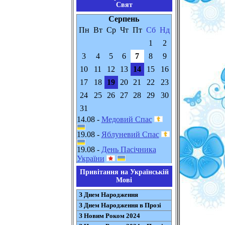
Свят
Серпень
Пн
Вт
Ср
Чт
Пт
Сб
Нд
1
2
3
4
5
6
7
8
9
10
11
12
13
14
15
16
17
18
19
20
21
22
23
24
25
26
27
28
29
30
31
14.08 -
Медовий Спас
19.08 -
Яблуневий Спас
19.08 -
День Пасічника
України
Привітання на Українській
Мові
З Днем Народження
З Днем Народження в Прозі
З Новим Роком 2024