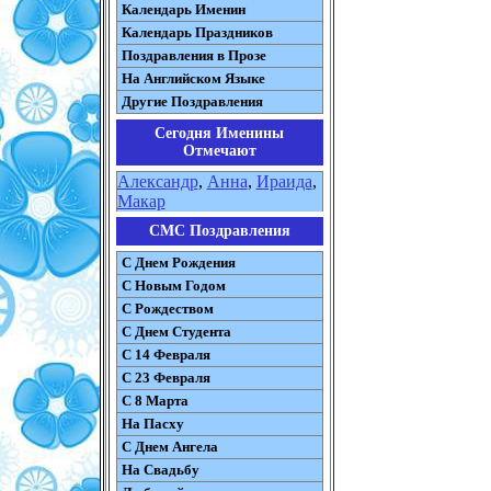
Календарь Именин
Календарь Праздников
Поздравления в Прозе
На Английском Языке
Другие Поздравления
Сегодня Именины
Отмечают
Александр
,
Анна
,
Ираида
,
Макар
СМС Поздравления
С Днем Рождения
С Новым Годом
С Рождеством
C Днем Студента
С 14 Февраля
С 23 Февраля
С 8 Марта
На Пасху
C Днем Ангела
На Свадьбу