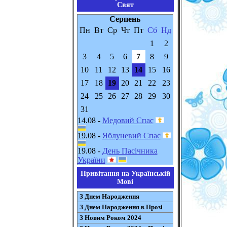
Свят
Серпень
Пн
Вт
Ср
Чт
Пт
Сб
Нд
1
2
3
4
5
6
7
8
9
10
11
12
13
14
15
16
17
18
19
20
21
22
23
24
25
26
27
28
29
30
31
14.08 -
Медовий Спас
19.08 -
Яблуневий Спас
19.08 -
День Пасічника
України
Привітання на Українській
Мові
З Днем Народження
З Днем Народження в Прозі
З Новим Роком 2024