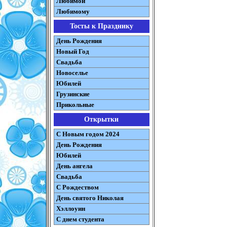
Любимой
Любимому
Тосты к Празднику
День Рождения
Новый Год
Свадьба
Новоселье
Юбилей
Грузинские
Прикольные
Открытки
С Новым годом 2024
День Рождения
Юбилей
День ангела
Свадьба
С Рождеством
День святого Николая
Хэллоуин
С днем студента