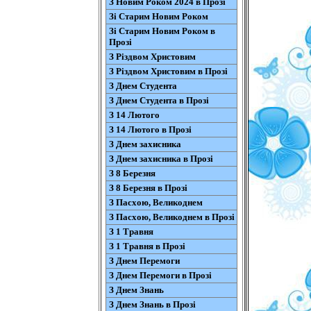
З Новим Роком 2024 в Прозі
Зі Старим Новим Роком
Зі Старим Новим Роком в
Прозі
З Різдвом Христовим
З Різдвом Христовим в Прозі
З Днем Студента
З Днем Студента в Прозі
З 14 Лютого
З 14 Лютого в Прозі
З Днем захисника
З Днем захисника в Прозі
З 8 Березня
З 8 Березня в Прозі
З Пасхою, Великоднем
З Пасхою, Великоднем в Прозі
З 1 Травня
З 1 Травня в Прозі
З Днем Перемоги
З Днем Перемоги в Прозі
З Днем Знань
З Днем Знань в Прозі