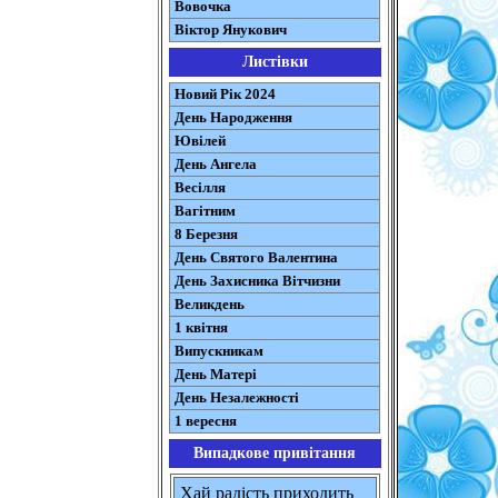
Вовочка
Віктор Янукович
Листівки
Новий Рік 2024
День Народження
Ювілей
День Ангела
Весілля
Вагітним
8 Березня
День Святого Валентина
День Захисника Вітчизни
Великдень
1 квітня
Випускникам
День Матері
День Незалежності
1 вересня
Випадкове привітання
Хай радість приходить