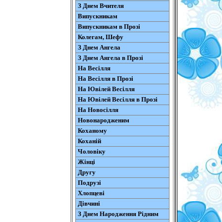
З Днем Вчителя
Випускникам
Випускникам в Прозі
Колегам, Шефу
З Днем Ангела
З Днем Ангела в Прозі
На Весілля
На Весілля в Прозі
На Ювілей Весілля
На Ювілей Весілля в Прозі
На Новосілля
Новонародженим
Коханому
Коханій
Чоловіку
Жінці
Другу
Подрузі
Хлопцеві
Дівчині
З Днем Народження Рідним