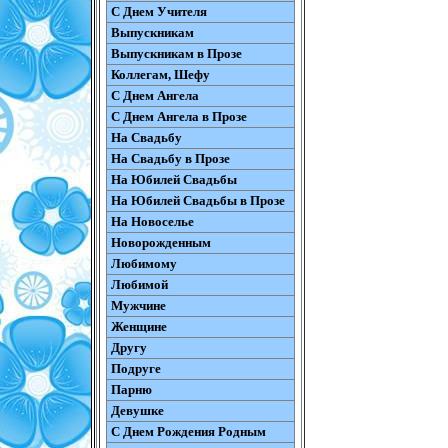
С Днем Учителя
Выпускникам
Выпускникам в Прозе
Коллегам, Шефу
С Днем Ангела
С Днем Ангела в Прозе
На Свадьбу
На Свадьбу в Прозе
На Юбилей Свадьбы
На Юбилей Свадьбы в Прозе
На Новоселье
Новорожденным
Любимому
Любимой
Мужчине
Женщине
Другу
Подруге
Парню
Девушке
С Днем Рождения Родным