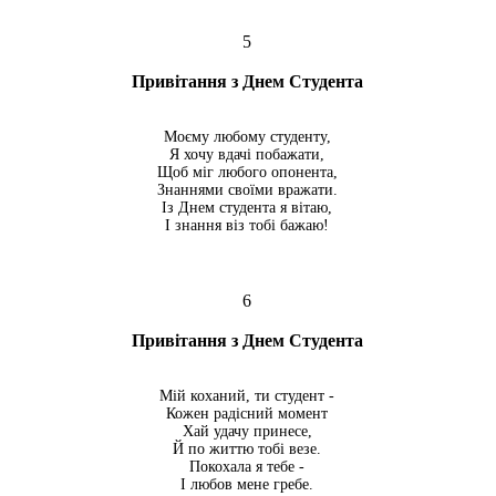
5
Привітання з Днем Студента
Моєму любому студенту,
Я хочу вдачі побажати,
Щоб міг любого опонента,
Знаннями своїми вражати.
Із Днем студента я вітаю,
І знання віз тобі бажаю!
6
Привітання з Днем Студента
Мій коханий, ти студент -
Кожен радісний момент
Хай удачу принесе,
Й по життю тобі везе.
Покохала я тебе -
І любов мене гребе.