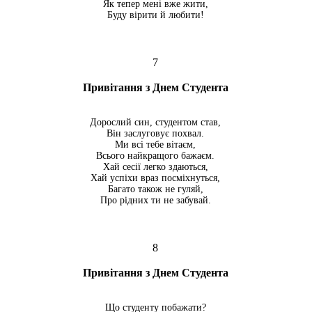
Як тепер мені вже жити,
Буду вірити й любити!
7
Привітання з Днем Студента
Дорослий син, студентом став,
Він заслуговує похвал.
Ми всі тебе вітаєм,
Всього найкращого бажаєм.
Хай сесії легко здаються,
Хай успіхи враз посміхнуться,
Багато також не гуляй,
Про рідних ти не забувай.
8
Привітання з Днем Студента
Що студенту побажати?