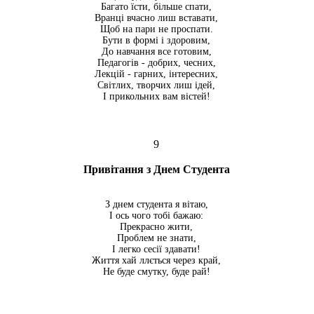
Багато їсти, більше спати,
Вранці вчасно лиш вставати,
Щоб на пари не проспати.
Бути в формі і здоровим,
До навчання все готовим,
Педагогів - добрих, чесних,
Лекцій - гарних, інтересних,
Світлих, творчих лиш ідей,
І прикольних вам вістей!
9
Привітання з Днем Студента
З днем ​​студента я вітаю,
І ось чого тобі бажаю:
Прекрасно жити,
Проблем не знати,
І легко сесії здавати!
Життя хай ллється через край,
Не буде смутку, буде рай!