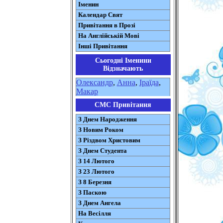
Іменин
Календар Свят
Привітання в Прозі
На Англійській Мові
Інші Привітання
Сьогодні Іменини
Відзначають
Олександр
,
Анна
,
Іраїда
,
Макар
СМС Привітання
З Днем Народження
З Новим Роком
З Різдвом Христовим
З Днем Студента
З 14 Лютого
З 23 Лютого
З 8 Березня
З Паскою
З Днем Ангела
На Весілля