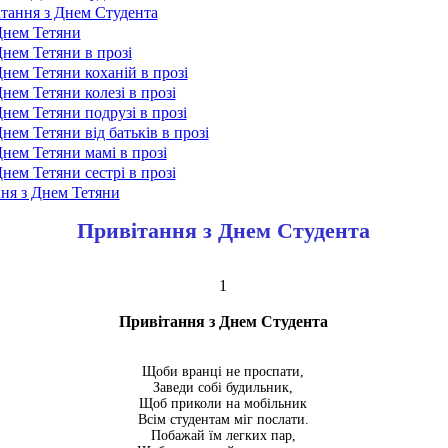
тання з Днем Студента
Днем Тетяни
нем Тетяни в прозі
нем Тетяни коханій в прозі
нем Тетяни колезі в прозі
нем Тетяни подрузі в прозі
нем Тетяни від батьків в прозі
нем Тетяни мамі в прозі
нем Тетяни сестрі в прозі
ння з Днем Тетяни
Привітання з Днем Студента
1
Привітання з Днем Студента
Щоби вранці не проспати,
Заведи собі будильник,
Щоб приколи на мобільник
Всім студентам міг послати.
Побажай їм легких пар,