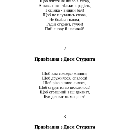
Щоб життя не йшло в тягар,
А навчання - тільки в радість,
І оцінка - вищий бал!
Щоб не плутались слова,
Не боліла голова,
Радій студент, гуляй!
Пий знову й наливай!
2
Привітання з Днем Студента
Щоб вам солодко жилося,
Щоб дружилося, спалося!
Щоб рікою пиво лилось,
Щоб студентство веселилось!
Щоб страшний ваш деканат,
Був для вас як меценат!
3
Привітання з Днем Студента