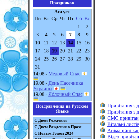
Праздников
Август
Пн
Вт
Ср
Чт
Пт
Сб
Вс
1
2
3
4
5
6
7
8
9
10
11
12
13
14
15
16
17
18
19
20
21
22
23
24
25
26
27
28
29
30
31
14.08 -
Медовый Спас
19.08 -
День Пасечника
Украины
19.08 -
Яблочный Спас
Привітання з 
Поздравления на Русском
Языке
Привітання з д
CMC привітанн
С Днем Рождения
Вітальні листі
С Днем Рождения в Прозе
Анімаційні ка
С Новым Годом 2024
Відео привіта