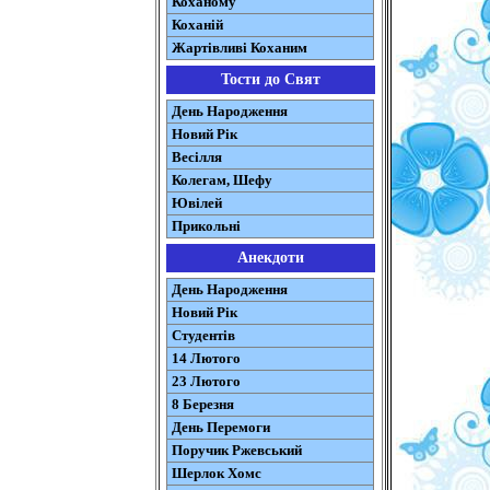
Коханому
Коханій
Жартівливі Коханим
Тости до Свят
День Народження
Новий Рік
Весілля
Колегам, Шефу
Ювілей
Прикольні
Анекдоти
День Народження
Новий Рік
Студентів
14 Лютого
23 Лютого
8 Березня
День Перемоги
Поручик Ржевський
Шерлок Хомс