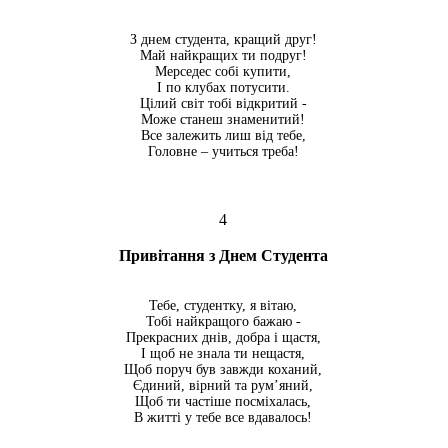
З днем студента, кращий друг!
Май найкращих ти подруг!
Мерседес собі купити,
І по клубах потусити.
Цілий світ тобі відкритий -
Може станеш знаменитий!
Все залежить лиш від тебе,
Головне – учиться треба!
4
Привітання з Днем Студента
Тебе, студентку, я вітаю,
Тобі найкращого бажаю -
Прекрасних днів, добра і щастя,
І щоб не знала ти нещастя,
Щоб поруч був завжди коханий,
Єдиний, вірний та рум’яний,
Щоб ти частіше посміхалась,
В житті у тебе все вдавалось!