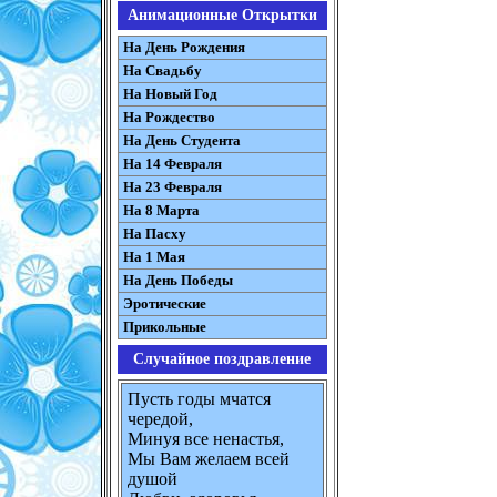
Анимационные Открытки
На День Рождения
На Свадьбу
На Новый Год
На Рождество
На День Студента
На 14 Февраля
На 23 Февраля
На 8 Марта
На Пасху
На 1 Мая
На День Победы
Эротические
Прикольные
Случайное поздравление
Пусть годы мчатся
чередой,
Минуя все ненастья,
Мы Вам желаем всей
душой