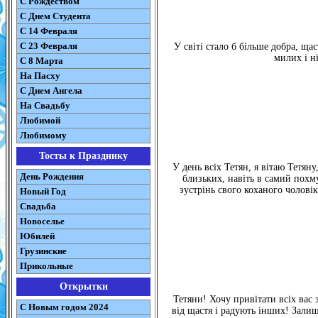
С Рождеством
C Днем Студента
С 14 Февраля
С 23 Февраля
У світі стало б більше добра, ща
милих і ні
С 8 Марта
На Пасху
C Днем Ангела
На Свадьбу
Любимой
Любимому
Тосты к Празднику
У день всіх Тетян, я вітаю Тетяну
День Рождения
близьких, навіть в самий похм
зустрінь свого коханого чолові
Новый Год
Свадьба
Новоселье
Юбилей
Грузинские
Прикольные
Открытки
Тетяни! Хочу привітати всіх вас 
С Новым годом 2024
від щастя і радують інших! Зал