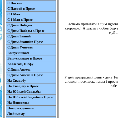
С Пасхой
С Пасхой в Прозе
С 1 Мая
С 1 Мая в Прозе
Хочемо привітати з цим чудови
С Днем Победы
стороною! А щастя і любов буду
С Днем Победы в Прозе
мрії 
С Днем Знаний
С Днем Знаний в Прозе
С Днем Учителя
Выпускникам
Выпускникам в Прозе
Коллегам, Шефу
С Днем Ангела
С Днем Ангела в Прозе
У цей прекрасний день - день Те
На Свадьбу
спокою, посмішок, тепла і просто
тебе
На Свадьбу в Прозе
На Юбилей Свадьбы
На Юбилей Свадьбы в Прозе
На Новоселье
Новорожденным
Любимому