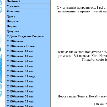
Любимой
Мужчине
Є у студентів покровитель. І всі 
Женщине
на навчання та працю. І нехай нем
Другу
Подруге
Парню
Девушке
С Днем Рождения Родным
С Юбилеем
С Юбилеем в Прозе
С Юбилеем: 10 лет
Тетяна! Як же тобі пощастило з ім
розмахом! Всі навколо Каті, Наташ
С Юбилеем: 18 лет
Пишайся своїм і
С Юбилеем: 20 лет
С Юбилеем: 25 лет
С Юбилеем: 30 лет
С Юбилеем: 33 года
С Юбилеем: 35 лет
С Юбилеем: 40 лет
С Юбилеем: 45 лет
С Юбилеем: 50 лет
Дорога наша Тетяна. Нехай наяву,
С Юбилеем: 55 лет
І нехай 
С Юбилеем: 60 лет