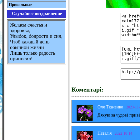
Прикольные
Случайное поздравление
Желаем счастья и
здоровья,
Улыбок, бодрости и сил,
Чтоб каждый день
обычной жизни
Лишь только радость
приносил!
Коментарі:
Оля Ткаченко
2023-11
Дякую за чудові прив
Наталія
2022-10-14