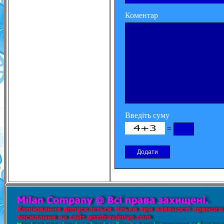
Коментар
Введіть суму
=