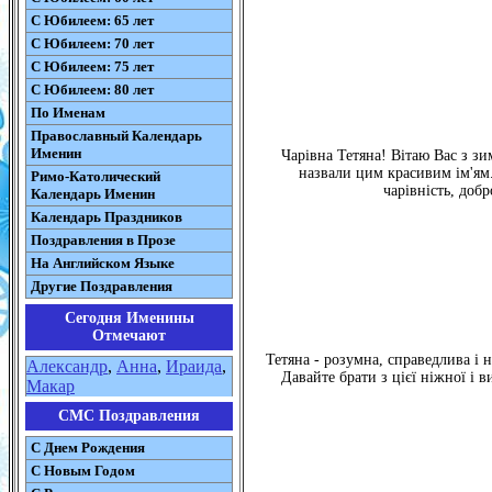
С Юбилеем: 65 лет
С Юбилеем: 70 лет
С Юбилеем: 75 лет
С Юбилеем: 80 лет
По Именам
Православный Календарь
Именин
Чарівна Тетяна! Вітаю Вас з з
назвали цим красивим ім'ям.
Римо-Католический
чарівність, добр
Календарь Именин
Календарь Праздников
Поздравления в Прозе
На Английском Языке
Другие Поздравления
Сегодня Именины
Отмечают
Тетяна - розумна, справедлива і 
Александр
,
Анна
,
Ираида
,
Давайте брати з цієї ніжної і 
Макар
СМС Поздравления
С Днем Рождения
С Новым Годом