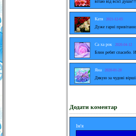
вітаю від всієї души!!
Катя
2021-12-05
Дуже гарні привітанн
Са ха рок
2020-04-12
Блин ребят спасибо. 
Яна
2020-01-28
Дякую за чудові вірш
Додати коментар
Ім'я