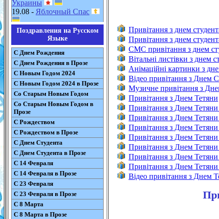
Украины
19.08 -
Яблочный Спас
Привітання з днем студент
Поздравления на Русском
Языке
Привітання з днем студент
CMC привітання з днем ст
С Днем Рождения
Вітальні листівки з днем с
С Днем Рождения в Прозе
Анімаційні картинки з дне
С Новым Годом 2024
Відео привітання з Днем 
С Новым Годом 2024 в Прозе
Музичне привітання з Дне
Со Старым Новым Годом
Привітання з Днем Тетяни
Со Старым Новым Годом в
Привітання з Днем Тетяни 
Прозе
Привітання з Днем Тетяни 
С Рождеством
Привітання з Днем Тетяни 
С Рождеством в Прозе
Привітання з Днем Тетяни 
С Днем Студента
Привітання з Днем Тетяни в
С Днем Студента в Прозе
Привітання з Днем Тетяни 
С 14 Февраля
Привітання з Днем Тетяни 
С 14 Февраля в Прозе
Відео привітання з Днем Т
С 23 Февраля
При
С 23 Февраля в Прозе
С 8 Марта
С 8 Марта в Прозе