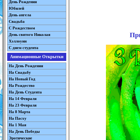
День Рождения
Юбилей
День ангела
Свадьба
С Рождеством
При
День святого Николая
Хэллоуин
С днем студента
Анимационные Открытки
На День Рождения
На Свадьбу
На Новый Год
На Рождество
На День Студента
На 14 Февраля
На 23 Февраля
На 8 Марта
На Пасху
На 1 Мая
На День Победы
Эротические