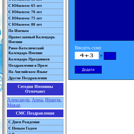
С Юбилеем: 65 лет
С Юбилеем: 70 лет
С Юбилеем: 75 лет
С Юбилеем: 80 лет
По Именам
Православный Календарь
Именин
Введіть суму
Римо-Католический
Календарь Именин
=
Календарь Праздников
Поздравления в Прозе
На Английском Языке
Другие Поздравления
Сегодня Именины
Отмечают
Александр
,
Анна
,
Ираида
,
Макар
СМС Поздравления
С Днем Рождения
С Новым Годом