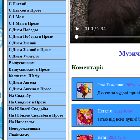
С Пасхой
С Пасхой в Прозе
С 1 Мая
С 1 Мая в Прозе
С Днем Победы
С Днем Победы в Прозе
С Днем Знаний
С Днем Знаний в Прозе
Музич
С Днем Учителя
Выпускникам
Коментарі:
Выпускникам в Прозе
Коллегам, Шефу
С Днем Ангела
Оля Ткаченко
2023-11
С Днем Ангела в Прозе
Дякую за чудові прив
На Свадьбу
На Свадьбу в Прозе
На Юбилей Свадьбы
Наталія
2022-10-14
На Юбилей Свадьбы в Прозе
вітаю від всієї души!!
На Новоселье
Новорожденным
Любимому
Катя
2021-12-05