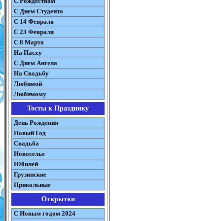
С Рождеством
C Днем Студента
С 14 Февраля
С 23 Февраля
С 8 Марта
На Пасху
C Днем Ангела
На Свадьбу
Любимой
Любимому
Тосты к Празднику
День Рождения
Новый Год
Свадьба
Новоселье
Юбилей
Грузинские
Прикольные
Открытки
С Новым годом 2024