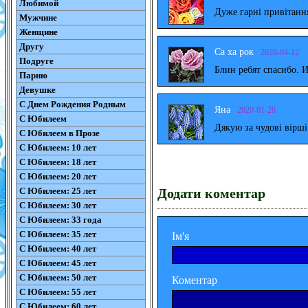
Любимой
Дуже гарні привітанн
Мужчине
Женщине
Другу
Са ха рок
2020-04-12
Подруге
Блин ребят спасибо. 
Парню
Девушке
С Днем Рождения Родным
Яна
2020-01-28
С Юбилеем
Дякую за чудові вірш
С Юбилеем в Прозе
С Юбилеем: 10 лет
С Юбилеем: 18 лет
С Юбилеем: 20 лет
С Юбилеем: 25 лет
Додати коментар
С Юбилеем: 30 лет
С Юбилеем: 33 года
С Юбилеем: 35 лет
Ім'я
С Юбилеем: 40 лет
С Юбилеем: 45 лет
С Юбилеем: 50 лет
Коментар
С Юбилеем: 55 лет
С Юбилеем: 60 лет