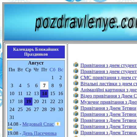
Календарь Ближайших
Праздников
Август
Привітання з днем студент
Пн
Вт
Ср
Чт
Пт
Сб
Вс
Привітання з днем студент
1
2
CMC привітання з днем ст
Вітальні листівки з днем с
3
4
5
6
7
8
9
Анімаційні картинки з дне
10
11
12
13
14
15
16
Відео привітання з Днем 
17
18
19
20
21
22
23
Музичне привітання з Дне
Привітання з Днем Тетяни
24
25
26
27
28
29
30
Привітання з Днем Тетяни 
31
Привітання з Днем Тетяни 
14.08 -
Медовый Спас
Привітання з Днем Тетяни 
Привітання з Днем Тетяни 
19.08 -
День Пасечника