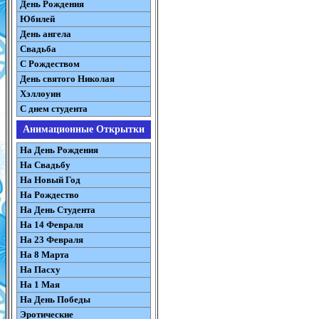
День Рождения
Юбилей
День ангела
Свадьба
С Рождеством
День святого Николая
Хэллоуин
С днем студента
Анимационные Открытки
На День Рождения
На Свадьбу
На Новый Год
На Рождество
На День Студента
На 14 Февраля
На 23 Февраля
На 8 Марта
На Пасху
На 1 Мая
На День Победы
Эротические