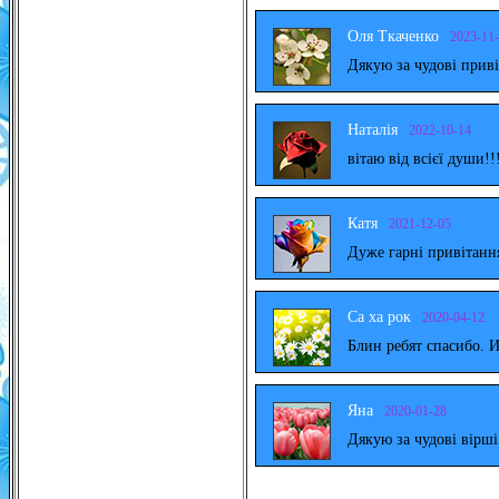
Оля Ткаченко
2023-11
Дякую за чудові прив
Наталія
2022-10-14
вітаю від всієї души!!
Катя
2021-12-05
Дуже гарні привітанн
Са ха рок
2020-04-12
Блин ребят спасибо. 
Яна
2020-01-28
Дякую за чудові вірш