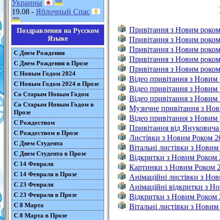
Украины
19.08 -
Яблочный Спас
Привітання з Новим роком
Поздравления на Русском
Языке
Привітання з Новим роком
Привітання з Новим роком
С Днем Рождения
Привітання з Новим роком
С Днем Рождения в Прозе
Привітання з Новим роком 
С Новым Годом 2024
Відео привітання з Новим
С Новым Годом 2024 в Прозе
Відео привітання з Новим
Со Старым Новым Годом
Відео привітання з Новим 
Со Старым Новым Годом в
Музичне привітання з Нов
Прозе
Відео привітання з Новим
С Рождеством
Привітання від Януковича
С Рождеством в Прозе
Листівки з Новим Роком 2
С Днем Студента
Вітальні листівки з Новим
С Днем Студента в Прозе
Відкритки з Новим Роком 
С 14 Февраля
Картинки з Новим Роком 
С 14 Февраля в Прозе
Анімаційні листівки з Но
С 23 Февраля
Анімаційні відкритки з Н
С 23 Февраля в Прозе
Відкритки з Новим Роком 
С 8 Марта
Вітальні листівки з Новим
С 8 Марта в Прозе