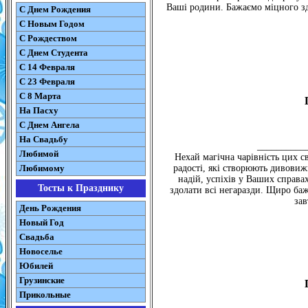
Ваші родини. Бажаємо міцного здо
С Днем Рождения
С Новым Годом
С Рождеством
C Днем Студента
С 14 Февраля
С 23 Февраля
С 8 Марта
На Пасху
C Днем Ангела
На Свадьбу
___________
Любимой
Нехай магічна чарівність цих с
Любимому
радості, які створюють дивовижн
надій, успіхів у Ваших справ
Тосты к Празднику
здолати всі негаразди. Щиро бажа
зав
День Рождения
Новый Год
Свадьба
Новоселье
Юбилей
Грузинские
Прикольные