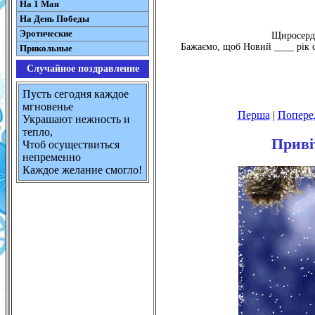
На 1 Мая
На День Победы
Эротические
Щиросерде
Бажаємо, щоб Новий ____ рік с
Прикольные
Случайное поздравление
Пусть сегодня каждое
мгновенье
Перша
|
Попере
Украшают нежность и
тепло,
Приві
Чтоб осуществиться
непременно
Каждое желание смогло!