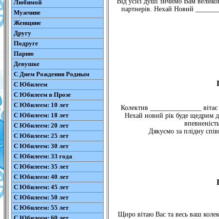
Від усієї душі зичимо Вам великог
Любимой
партнерів. Нехай Новий _______
Мужчине
Женщине
Другу
Подруге
Парню
Девушке
С Днем Рождения Родным
С Юбилеем
С Юбилеем в Прозе
С Юбилеем: 10 лет
Колектив _______________ вітає 
С Юбилеем: 18 лет
Нехай новий рік буде щедрим дл
впевненість
С Юбилеем: 20 лет
Дякуємо за плідну спів
С Юбилеем: 25 лет
С Юбилеем: 30 лет
С Юбилеем: 33 года
С Юбилеем: 35 лет
С Юбилеем: 40 лет
С Юбилеем: 45 лет
С Юбилеем: 50 лет
С Юбилеем: 55 лет
Щиро вітаю Вас та весь ваш коле
С Юбилеем: 60 лет