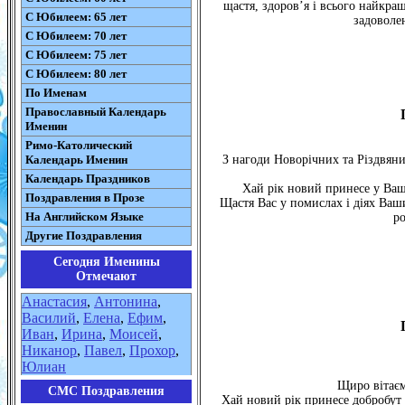
щастя, здоров’я і всього найкра
С Юбилеем: 65 лет
задоволе
С Юбилеем: 70 лет
С Юбилеем: 75 лет
С Юбилеем: 80 лет
По Именам
Православный Календарь
Именин
Римо-Католический
Календарь Именин
З нагоди Новорічних та Різдвяни
Календарь Праздников
Хай рік новий принесе у Ваші
Поздравления в Прозе
Щастя Вас у помислах і діях Ваши
На Английском Языке
ро
Другие Поздравления
Сегодня Именины
Отмечают
Анастасия
,
Антонина
,
Василий
,
Елена
,
Ефим
,
Иван
,
Ирина
,
Моисей
,
Никанор
,
Павел
,
Прохор
,
Юлиан
Щиро вітаєм
СМС Поздравления
Хай новий рік принесе добробут т