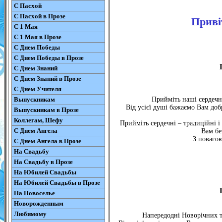
С Пасхой
С Пасхой в Прозе
Приві
С 1 Мая
С 1 Мая в Прозе
С Днем Победы
С Днем Победы в Прозе
С Днем Знаний
С Днем Знаний в Прозе
С Днем Учителя
Выпускникам
Прийміть наші сердечн
Від усієї душі бажаємо Вам добр
Выпускникам в Прозе
Коллегам, Шефу
Прийміть сердечні – традиційні і
С Днем Ангела
Вам бе
З повагою
С Днем Ангела в Прозе
На Свадьбу
На Свадьбу в Прозе
На Юбилей Свадьбы
На Юбилей Свадьбы в Прозе
На Новоселье
Новорожденным
Любимому
Напередодні Новорічних т