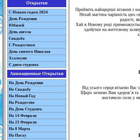
Открытки
Прийміть найщиріші вітання з н
С Новым годом 2024
Нехай магічна чарівність цих с
День Рождения
радості, я
Хай в Новому році примножуєтьс
Юбилей
здобутки на життєвому шляху,
День ангела
х
Свадьба
С Рождеством
День святого Николая
Хэллоуин
С днем студента
Анимационные Открытки
На День Рождения
Від усього серця вітаємо Вас
На Свадьбу
Щиро зичимо Вам здоров’я та ж
На Новый Год
вистачило сили у м
На Рождество
На День Студента
На 14 Февраля
На 23 Февраля
На 8 Марта
На Пасху