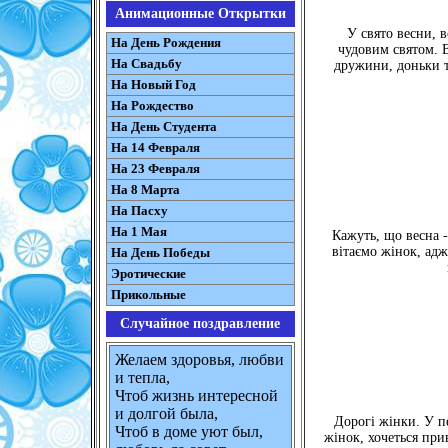
Анимационные Открытки
У свято весни, 
На День Рождения
чудовим святом. В
На Свадьбу
дружини, доньки т
На Новый Год
На Рождество
На День Студента
На 14 Февраля
На 23 Февраля
На 8 Марта
На Пасху
На 1 Мая
Кажуть, що весна -
вітаємо жінок, адж
На День Победы
Эротические
Прикольные
Случайное поздравление
Желаем здоровья, любви
и тепла,
Чтоб жизнь интересной
и долгой была,
Дорогі жінки. У п
Чтоб в доме уют был,
жінок, хочеться при