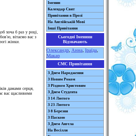
Іменин
Календар Свят
Привітання в Прозі
На Англійській Мові
Інші Привітання
об хоча б раз у році,
Сьогодні Іменини
бов'ю, вітаємо вас з
Відзначають
рогі жінки.
Олександр
,
Анна
,
Іраїда
,
Макар
СМС Привітання
З Днем Народження
З Новим Роком
З Різдвом Христовим
іків дамами серця,
З Днем Студента
шає вас щасливими
З 14 Лютого
З 23 Лютого
З 8 Березня
З Паскою
З Днем Ангела
На Весілля