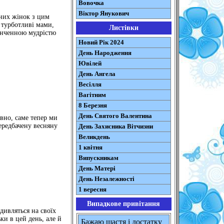
Вовочка
Віктор Янукович
рних жінок з цим
і турботливі мами,
Листівки
інченною мудрістю
Новий Рік 2024
День Народження
Ювілей
День Ангела
Весілля
Вагітним
8 Березня
День Святого Валентина
евно, саме тепер ми
передбачену весняну
День Захисника Вітчизни
Великдень
1 квітня
Випускникам
День Матері
День Незалежності
1 вересня
Випадкове привітання
дивляться на своїх
ки в цей день, але й
Бажаю щастя i достатку