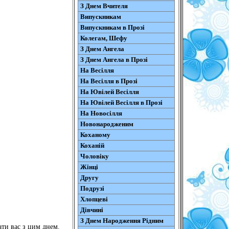
З Днем Вчителя
Випускникам
Випускникам в Прозі
Колегам, Шефу
З Днем Ангела
З Днем Ангела в Прозі
На Весілля
На Весілля в Прозі
На Ювілей Весілля
На Ювілей Весілля в Прозі
На Новосілля
Новонародженим
Коханому
Коханій
Чоловіку
Жінці
Другу
Подрузі
Хлопцеві
Дівчині
З Днем Народження Рідним
ати вас з цим днем.