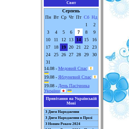
Свят
Серпень
Пн
Вт
Ср
Чт
Пт
Сб
Нд
1
2
3
4
5
6
7
8
9
10
11
12
13
14
15
16
17
18
19
20
21
22
23
24
25
26
27
28
29
30
31
14.08 -
Медовий Спас
19.08 -
Яблуневий Спас
19.08 -
День Пасічника
України
Привітання на Українській
Мові
З Днем Народження
З Днем Народження в Прозі
З Новим Роком 2024