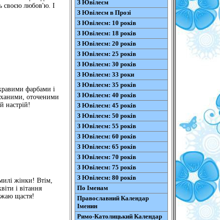
З Ювілеєм
ь своєю любов'ю. І
З Ювілеєм в Прозі
З Ювілеєм: 10 років
З Ювілеєм: 18 років
З Ювілеєм: 20 років
З Ювілеєм: 25 років
З Ювілеєм: 30 років
З Ювілеєм: 33 роки
З Ювілеєм: 35 років
скравими фарбами і
З Ювілеєм: 40 років
коханими, оточеними
й настрій!
З Ювілеєм: 45 років
З Ювілеєм: 50 років
З Ювілеєм: 55 років
З Ювілеєм: 60 років
З Ювілеєм: 65 років
З Ювілеєм: 70 років
З Ювілеєм: 75 років
З Ювілеєм: 80 років
милі жінки! Втім,
По Іменам
віти і вітання
ажаю щастя!
Православний Календар
Іменин
Римо-Католицький Календар