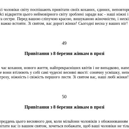
всі чоловіки світу поспішають привітати своїх коханих, єдиних, неповто
сі відкриття цього неймовірного світу зроблені заради вас - наші ніжні 
а сестри. Перед вашою сліпучою красою, вишуканою жіночністю, і неск
важко встояти. Зі святом, вас дорогі жінки! Сьогодні весна у ваших ніг!
49
Привітання з 8 березня жінкам в прозі
 час кохання, нового життя, найпрекрасніших квітів і не випадково, нап
е вони втілюють у собі самі чудесні весняні якості: сонячну усмішку, не
грозу, ніжність і свіжість першого листя. Зі святом вас, наші любі жінки!
50
Привітання з 8 березня жінкам в прозі
ереддень цього весняного дня, коли мільйони чоловіків з обожнюванням 
вітати вас із вашим святом, хочеться побажати, щоб ваші чоловіки не тіль