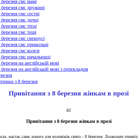
 березня смс мамі
 березня смс дружині
 березня смс сестрі
 березня смс дочці
 березня смс тітці
 березня смс тещі
 березня смс свекрусі
 березня смс прикольні
 березня смс колезі
 березня смс начальниці
 березня на англійській мові
 березня на англійській мові з перекладом
ерезня
тинки з 8 березня
Привітання з 8 березня жінкам в прозі
41
Привітання з 8 березня жінкам в прозі
да, настає саме дороге для чоловіків свято - 8 березня. Дозвольте привіт