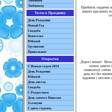
Любимой
Любимому
Прийміть сердечні в
ваших щасливих пос
Тосты к Празднику
се
День Рождения
Новый Год
Свадьба
Новоселье
Юбилей
Грузинские
Прикольные
Открытки
Дорогі жінки! Весна
сніжні замети
С Новым годом 2024
символізує собою п
День Рождения
день всі без виня
Юбилей
чудовим і світлим с
День ангела
Свадьба
С Рождеством
День святого Николая
Хэллоуин
С днем студента