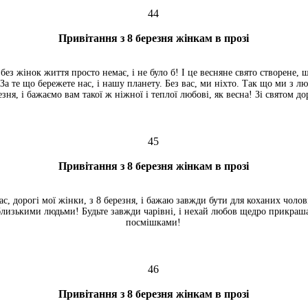
44
Привітання з 8 березня жінкам в прозі
без жінок життя просто немає, і не було б! І це весняне свято створене, щ
 За те що бережете нас, і нашу планету. Без вас, ми ніхто. Так що ми з лю
резня, і бажаємо вам такої ж ніжної і теплої любові, як весна! Зі святом до
45
Привітання з 8 березня жінкам в прозі
ас, дорогі мої жінки, з 8 березня, і бажаю завжди бути для коханих чолов
близькими людьми! Будьте завжди чарівні, і нехай любов щедро прикра
посмішками!
46
Привітання з 8 березня жінкам в прозі