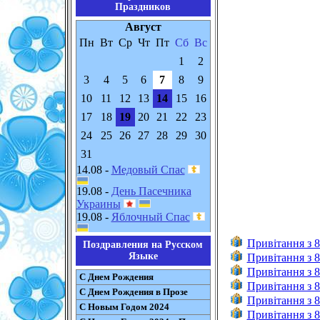
Праздников
Август
Пн
Вт
Ср
Чт
Пт
Сб
Вс
1
2
3
4
5
6
7
8
9
10
11
12
13
14
15
16
17
18
19
20
21
22
23
24
25
26
27
28
29
30
31
14.08 -
Медовый Спас
19.08 -
День Пасечника
Украины
19.08 -
Яблочный Спас
Привітання з 8
Поздравления на Русском
Языке
Привітання з 8
Привітання з 8
С Днем Рождения
Привітання з 8
С Днем Рождения в Прозе
Привітання з 8
С Новым Годом 2024
Привітання з 8