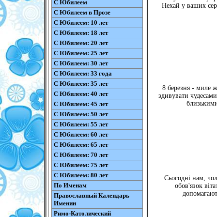
С Юбилеем
Нехай у ваших сер
С Юбилеем в Прозе
С Юбилеем: 10 лет
С Юбилеем: 18 лет
С Юбилеем: 20 лет
С Юбилеем: 25 лет
С Юбилеем: 30 лет
С Юбилеем: 33 года
С Юбилеем: 35 лет
8 березня - миле ж
С Юбилеем: 40 лет
здивувати чудесами
близькими
С Юбилеем: 45 лет
С Юбилеем: 50 лет
С Юбилеем: 55 лет
С Юбилеем: 60 лет
С Юбилеем: 65 лет
С Юбилеем: 70 лет
С Юбилеем: 75 лет
С Юбилеем: 80 лет
Сьогодні нам, чол
По Именам
обов'язок віт
допомагають
Православный Календарь
Именин
Римо-Католический