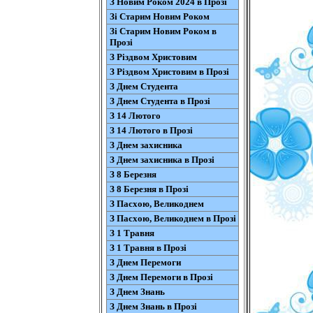
З Новим Роком 2024 в Прозі
Зі Старим Новим Роком
Зі Старим Новим Роком в
Прозі
З Різдвом Христовим
З Різдвом Христовим в Прозі
З Днем Студента
З Днем Студента в Прозі
З 14 Лютого
З 14 Лютого в Прозі
З Днем захисника
З Днем захисника в Прозі
З 8 Березня
З 8 Березня в Прозі
З Пасхою, Великоднем
З Пасхою, Великоднем в Прозі
З 1 Травня
З 1 Травня в Прозі
З Днем Перемоги
З Днем Перемоги в Прозі
З Днем Знань
З Днем Знань в Прозі