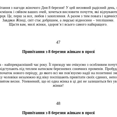
ітання з нагоди жіночого Дня 8 березня! У цей весняний радісний день,
мішок і сяйвом ваших очей, хочеться висловити почуття, які відчувают
рця. Це, перш за все, любов і захоплення. А разом з тим повага і вдячніст
Завдяки Жінці, світ стає добрішим, а людські відносини – теплішими.
Щастя вам, милі жінки, здоров’я і всього самого найкращого.
47
Привітання з 8 березня жінкам в прозі
 - найпрекрасніший час року. Її приходу ми очікуємо з особливим почут
 відступають під теплим натиском березневих сонячних променів. Пробу
очаток нового періоду, до якого всі ми пов'язуємо надії на позитивні зм
тку чоловіки незалежно від віку поспішають привітати своїх єдиних, неп
вятом весни. Упевнений, що ні одна жінка в ці дні не залишиться без ува
жінки!
48
Привітання з 8 березня жінкам в прозі