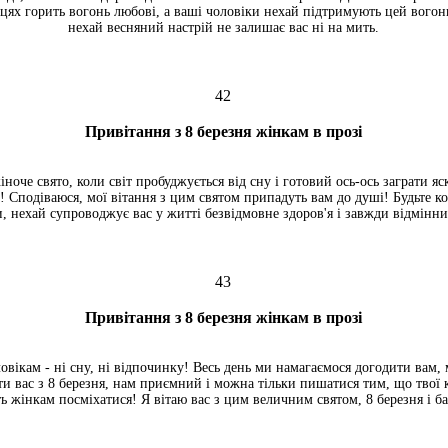
цях горить вогонь любові, а ваші чоловіки нехай підтримують цей вогон
нехай весняний настрій не залишає вас ні на мить.
42
Привітання з 8 березня жінкам в прозі
іноче свято, коли світ пробуджується від сну і готовий ось-ось заграти я
! Сподіваюся, мої вітання з цим святом припадуть вам до душі! Будьте 
, нехай супроводжує вас у житті безвідмовне здоров'я і завжди відмінни
43
Привітання з 8 березня жінкам в прозі
овікам - ні сну, ні відпочинку! Весь день ми намагаємося догодити вам, 
ати вас з 8 березня, нам приємний і можна тільки пишатися тим, що твої к
 жінкам посміхатися! Я вітаю вас з цим величним святом, 8 березня і б