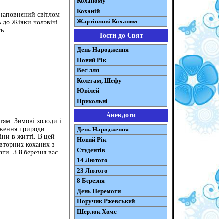
Коханому
Коханій
 наповнений світлом
Жартівливі Коханим
ь до Жінки чоловічі
ь.
Тости до Свят
День Народження
Новий Рік
Весілля
Колегам, Шефу
Ювілей
Прикольні
Анекдоти
тям. Зимові холоди і
дження природи
День Народження
іни в житті. В цей
Новий Рік
овторних коханих з
Студентів
ги. З 8 березня вас
14 Лютого
23 Лютого
8 Березня
День Перемоги
Поручик Ржевський
Шерлок Хомс