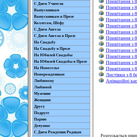
Привітання з 8
С Днем Учителя
Привітання з 8
Выпускникам
Привітання з 8
Выпускникам в Прозе
Привітання з 8
Коллегам, Шефу
Привітання з 8
С Днем Ангела
Привітання з 8
С Днем Ангела в Прозе
Привітання з 8
На Свадьбу
Привітання з 8
На Свадьбу в Прозе
Привітання з 8
На Юбилей Свадьбы
Привітання з 8
На Юбилей Свадьбы в Прозе
Привітання з 8
На Новоселье
Привітання з 8
Новорожденным
Листівки з 8 б
Любимому
Анімаційні кар
Любимой
Мужчине
Женщине
Другу
Подруге
Парню
Девушке
С Днем Рождения Родным
Розпускається приро