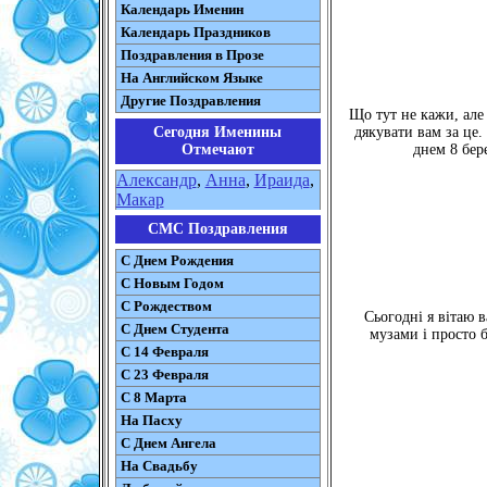
Календарь Именин
Календарь Праздников
Поздравления в Прозе
На Английском Языке
Другие Поздравления
Що тут не кажи, але 
Сегодня Именины
дякувати вам за це.
Отмечают
днем ​​8 бе
Александр
,
Анна
,
Ираида
,
Макар
СМС Поздравления
С Днем Рождения
С Новым Годом
С Рождеством
Сьогодні я вітаю в
C Днем Студента
музами і просто 
С 14 Февраля
С 23 Февраля
С 8 Марта
На Пасху
C Днем Ангела
На Свадьбу