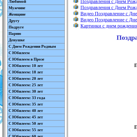
Поздравления с Днем Ро
Любимой
Поздравления с Днем Ро
Мужчине
Видео Поздравление с Дн
Женщине
Видео Поздравление с Д
Другу
Картинки с днем рождени
Подруге
Парню
Поздр
Девушке
С Днем Рождения Родным
С Юбилеем
С Юбилеем в Прозе
П
С Юбилеем: 10 лет
С Юбилеем: 18 лет
С Юбилеем: 20 лет
С Юбилеем: 25 лет
С Юбилеем: 30 лет
С Юбилеем: 33 года
С Юбилеем: 35 лет
С Юбилеем: 40 лет
С Юбилеем: 45 лет
С Юбилеем: 50 лет
П
С Юбилеем: 55 лет
С Юбилеем: 60 лет