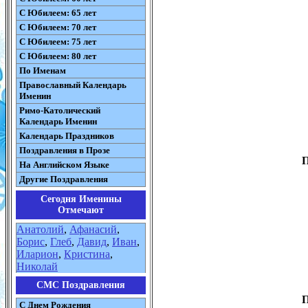
С Юбилеем: 65 лет
С Юбилеем: 70 лет
С Юбилеем: 75 лет
С Юбилеем: 80 лет
По Именам
Православный Календарь
Именин
Римо-Католический
Календарь Именин
Календарь Праздников
Поздравления в Прозе
П
На Английском Языке
Другие Поздравления
Сегодня Именины
Отмечают
Анатолий
,
Афанасий
,
Борис
,
Глеб
,
Давид
,
Иван
,
Иларион
,
Кристина
,
Николай
СМС Поздравления
П
С Днем Рождения