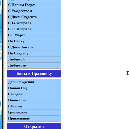
С Новым Годом
С Рождеством
C Днем Студента
С 14 Февраля
С 23 Февраля
С 8 Марта
На Пасху
C Днем Ангела
На Свадьбу
Любимой
Любимому
П
Тосты к Празднику
День Рождения
Новый Год
Свадьба
Новоселье
Юбилей
Грузинские
Прикольные
Открытки