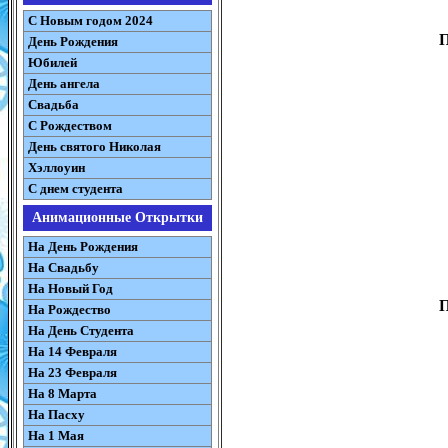
С Новым годом 2024
П
День Рождения
Юбилей
День ангела
Свадьба
С Рождеством
День святого Николая
Хэллоуин
С днем студента
Анимационные Открытки
На День Рождения
На Свадьбу
На Новый Год
П
На Рождество
На День Студента
На 14 Февраля
На 23 Февраля
На 8 Марта
На Пасху
На 1 Мая