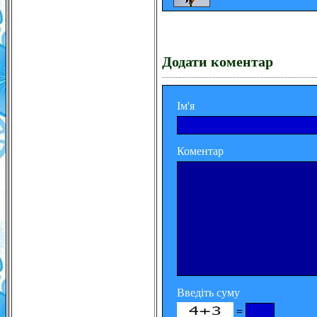
Додати коментар
Ім'я
Коментар
Введіть суму
=