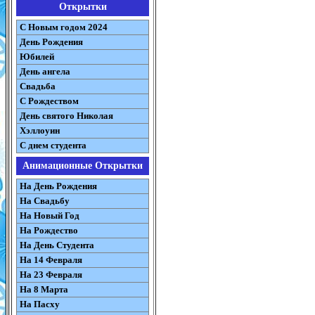
Открытки
С Новым годом 2024
День Рождения
Юбилей
День ангела
Свадьба
С Рождеством
День святого Николая
Хэллоуин
С днем студента
Анимационные Открытки
На День Рождения
На Свадьбу
На Новый Год
На Рождество
На День Студента
На 14 Февраля
На 23 Февраля
На 8 Марта
На Пасху