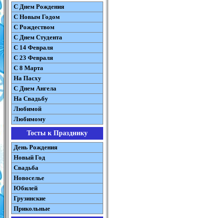
С Днем Рождения
С Новым Годом
С Рождеством
C Днем Студента
С 14 Февраля
С 23 Февраля
С 8 Марта
На Пасху
C Днем Ангела
На Свадьбу
Любимой
Любимому
Тосты к Празднику
День Рождения
Новый Год
Свадьба
Новоселье
Юбилей
Грузинские
Прикольные