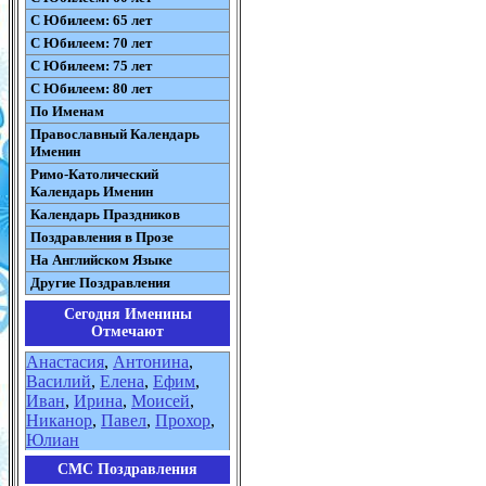
С Юбилеем: 65 лет
С Юбилеем: 70 лет
С Юбилеем: 75 лет
С Юбилеем: 80 лет
По Именам
Православный Календарь
Именин
Римо-Католический
Календарь Именин
Календарь Праздников
Поздравления в Прозе
На Английском Языке
Другие Поздравления
Сегодня Именины
Отмечают
Анастасия
,
Антонина
,
Василий
,
Елена
,
Ефим
,
Иван
,
Ирина
,
Моисей
,
Никанор
,
Павел
,
Прохор
,
Юлиан
СМС Поздравления