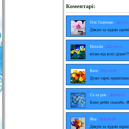
Коментарі:
Оля Ткаченко
2023-11
Дякую за чудові прив
Наталія
2022-10-14
вітаю від всієї души!!
Катя
2021-12-05
Дуже гарні привітанн
Са ха рок
2020-04-12
Блин ребят спасибо. 
Яна
2020-01-28
Дякую за чудові вірш