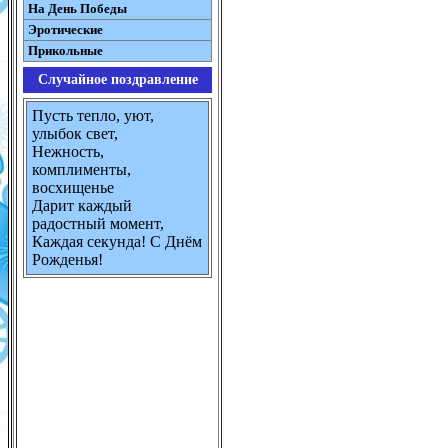
На День Победы
Эротические
Прикольные
Случайное поздравление
Пусть тепло, уют,
улыбок свет,
Нежность,
комплименты,
восхищенье
Дарит каждый
радостный момент,
Каждая секунда! С Днём
Рожденья!