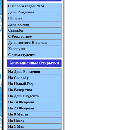
С Новым годом 2024
День Рождения
Юбилей
День ангела
Свадьба
С Рождеством
День святого Николая
Хэллоуин
С днем студента
Анимационные Открытки
На День Рождения
На Свадьбу
На Новый Год
На Рождество
На День Студента
На 14 Февраля
На 23 Февраля
На 8 Марта
На Пасху
На 1 Мая