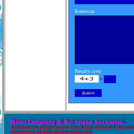
Коментар
Введіть суму
=