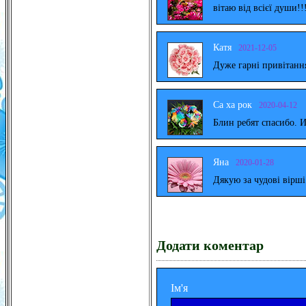
вітаю від всієї души!!
Катя
2021-12-05
Дуже гарні привітанн
Са ха рок
2020-04-12
Блин ребят спасибо. 
Яна
2020-01-28
Дякую за чудові вірш
Додати коментар
Ім'я