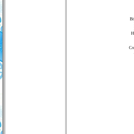
Ві
Н
Сл