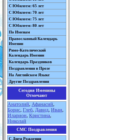
С Юбилеем: 65 лет
С Юбилеем: 70 лет
С Юбилеем: 75 лет
С Юбилеем: 80 лет
По Именам
Православный Календарь
Именин
Римо-Католический
Календарь Именин
Календарь Праздников
Поздравления в Прозе
На Английском Языке
Другие Поздравления
Сегодня Именины
Отмечают
Анатолий
,
Афанасий
,
Борис
,
Глеб
,
Давид
,
Иван
,
Иларион
,
Кристина
,
Николай
СМС Поздравления
С Днем Рождения