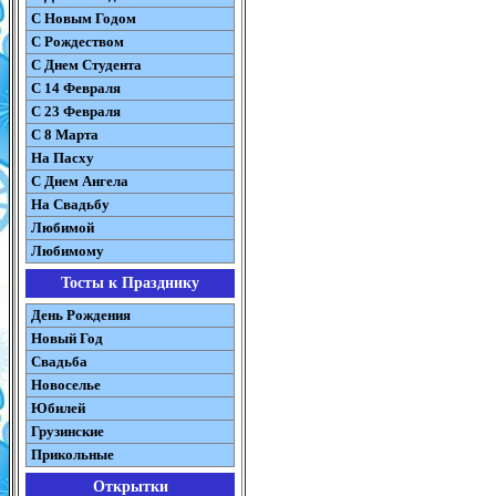
С Новым Годом
С Рождеством
C Днем Студента
С 14 Февраля
С 23 Февраля
С 8 Марта
На Пасху
C Днем Ангела
На Свадьбу
Любимой
Любимому
Тосты к Празднику
День Рождения
Новый Год
Свадьба
Новоселье
Юбилей
Грузинские
Прикольные
Открытки