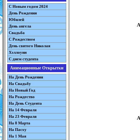
С Новым годом 2024
День Рождения
Юбилей
А
День ангела
Свадьба
С Рождеством
День святого Николая
Хэллоуин
С днем студента
Анимационные Открытки
На День Рождения
На Свадьбу
На Новый Год
На Рождество
На День Студента
На 14 Февраля
На 23 Февраля
А
На 8 Марта
На Пасху
На 1 Мая