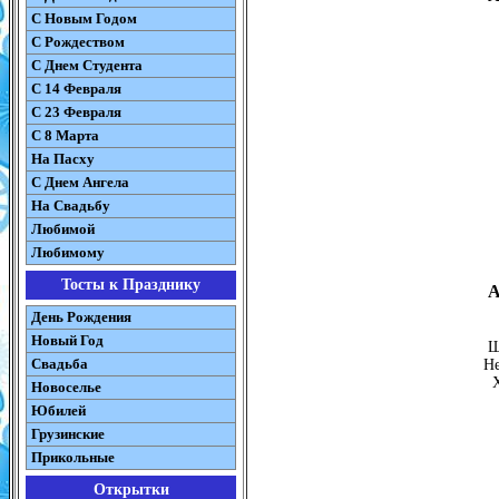
С Новым Годом
С Рождеством
C Днем Студента
С 14 Февраля
С 23 Февраля
С 8 Марта
На Пасху
C Днем Ангела
На Свадьбу
Любимой
Любимому
Тосты к Празднику
А
День Рождения
Новый Год
Щ
Свадьба
Не
Новоселье
Юбилей
Грузинские
Прикольные
Открытки