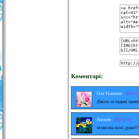
Коментарі:
Оля Ткаченко
2023-11
Дякую за чудові прив
Наталія
2022-10-14
вітаю від всієї души!!