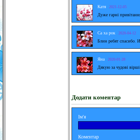
Катя
2021-12-05
Дуже гарні привітанн
Са ха рок
2020-04-12
Блин ребят спасибо. 
Яна
2020-01-28
Дякую за чудові вірш
Додати коментар
Ім'я
Коментар