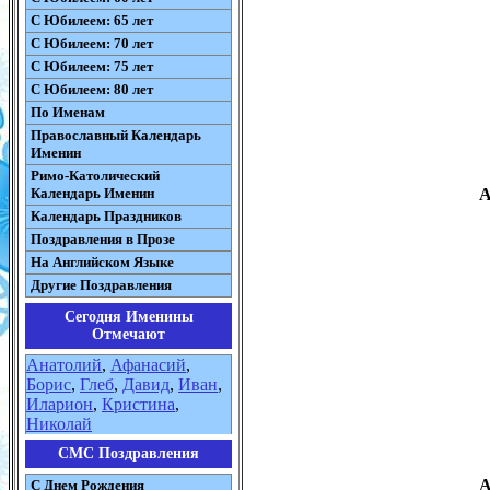
С Юбилеем: 65 лет
С Юбилеем: 70 лет
С Юбилеем: 75 лет
С Юбилеем: 80 лет
По Именам
Православный Календарь
Именин
Римо-Католический
Календарь Именин
А
Календарь Праздников
Поздравления в Прозе
На Английском Языке
Другие Поздравления
Сегодня Именины
Отмечают
Анатолий
,
Афанасий
,
Борис
,
Глеб
,
Давид
,
Иван
,
Иларион
,
Кристина
,
Николай
СМС Поздравления
А
С Днем Рождения