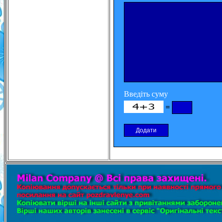
Введіть суму
=