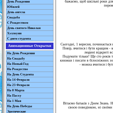
День Рождения
бажаємо, щоб шкільні роки дл
переж
Юбилей
День ангела
Свадьба
С Рождеством
День святого Николая
Хэллоуин
С днем студента
Сьогодні, 1 вересня, починається 
Анимационные Открытки
Повір, вчитися і бути кращим - 
людині відкриті вс
На День Рождения
Подумати тільки! Ще сто років т
На Свадьбу
книжки і писати в білосніжних зош
На Новый Год
- можна вчитися і бут
На Рождество
На День Студента
На 14 Февраля
На 23 Февраля
На 8 Марта
На Пасху
На 1 Мая
Вітаємо батьків з Днем Знань. Н
На День Победы
своєю поведінкою, ні своїми
Эротические