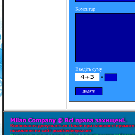
Коментар
Введіть суму
=