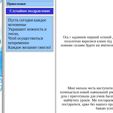
Прикольные
Случайное поздравление
Пусть сегодня каждое
мгновенье
Украшают нежность и
тепло,
Ось і задзвенів перший осінній 
Чтоб осуществиться
позолотою вкрилися клени під в
непременно
новими силами будете ви вчитися 
Каждое желание смогло!
Мені випала честь виступити 
починається новий навчальний рік
діла і приготували для учнів баг
майбутніх уроків. Ми постараємо
постаратися, адже без вашого пр
бажаю успі