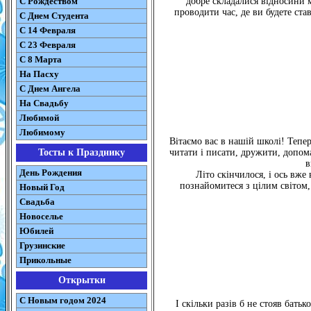
С Рождеством
добре складалися відносини м
проводити час, де ви будете ст
C Днем Студента
С 14 Февраля
С 23 Февраля
С 8 Марта
На Пасху
C Днем Ангела
На Свадьбу
Любимой
Любимому
Вітаємо вас в нашій школі! Тепер
Тосты к Празднику
читати і писати, дружити, допома
в
День Рождения
Літо скінчилося, і ось вж
познайомитеся з цілим світом, 
Новый Год
Свадьба
Новоселье
Юбилей
Грузинские
Прикольные
Открытки
С Новым годом 2024
І скільки разів б не стояв бать