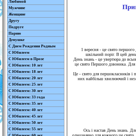
Любимой
Прив
Мужчине
Женщине
Другу
Подруге
Парню
Девушке
С Днем Рождения Родным
1 вересня - це свято першого
С Юбилеем
шкільний поріг. В цей день
С Юбилеем в Прозе
День знань - це увертюра до всьо
це свято Першого дзвоника. Для
С Юбилеем: 10 лет
С Юбилеем: 18 лет
Це - свято для першокласників і 
С Юбилеем: 20 лет
них найбільш хвилюючий і незаб
С Юбилеем: 25 лет
С Юбилеем: 30 лет
С Юбилеем: 33 года
С Юбилеем: 35 лет
С Юбилеем: 40 лет
С Юбилеем: 45 лет
С Юбилеем: 50 лет
С Юбилеем: 55 лет
Ось і настав День знань. Для
С Юбилеем: 60 лет
однозначно для кожного це свято, 