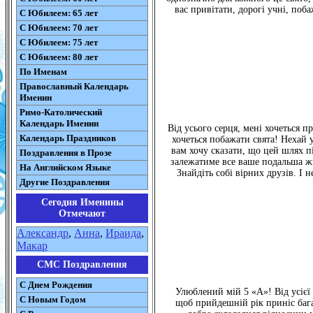
вас привітати, дорогі учні, поб
С Юбилеем: 65 лет
С Юбилеем: 70 лет
С Юбилеем: 75 лет
С Юбилеем: 80 лет
По Именам
Православный Календарь
Именин
Римо-Католический
Календарь Именин
Від усього серця, мені хочеться
Календарь Праздников
хочеться побажати свята! Нехай 
вам хочу сказати, що цей шлях п
Поздравления в Прозе
залежатиме все ваше подальша жи
На Английском Языке
Знайдіть собі вірних друзів. І 
Другие Поздравления
Сегодня Именины
Отмечают
Александр
,
Анна
,
Ираида
,
Макар
СМС Поздравления
С Днем Рождения
Улюблений мій 5 «А»! Від усієї 
С Новым Годом
щоб прийдешній рік приніс бага