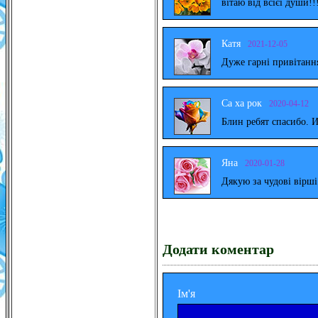
вітаю від всієї души!!
Катя
2021-12-05
Дуже гарні привітанн
Са ха рок
2020-04-12
Блин ребят спасибо. 
Яна
2020-01-28
Дякую за чудові вірш
Додати коментар
Ім'я