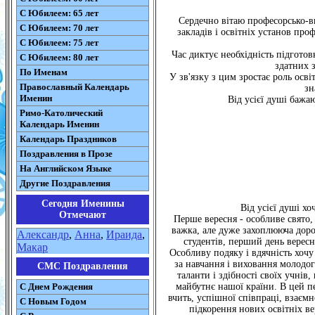
С Юбилеем: 65 лет
Сердечно вітаю професорсько-ви
С Юбилеем: 70 лет
закладів і освітніх установ про
С Юбилеем: 75 лет
Час диктує необхідність підгото
С Юбилеем: 80 лет
здатних 
По Именам
У зв'язку з цим зростає роль осві
Православный Календарь
зн
Именин
Від усієї душі бажа
Римо-Католический
Календарь Именин
Календарь Праздников
Поздравления в Прозе
На Английском Языке
Другие Поздравления
Сегодня Именины
Від усієї душі х
Отмечают
Перше вересня - особливе свято,
важка, але дуже захоплююча доро
Александр
,
Анна
,
Ираида
,
студентів, перший день вересн
Макар
Особливу подяку і вдячність хочу
за навчання і виховання молодог
СМС Поздравления
таланти і здібності своїх учнів
С Днем Рождения
майбутнє нашої країни. В цей пе
вчить, успішної співпраці, взаємн
С Новым Годом
підкорення нових освітніх ве