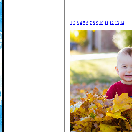
1
2
3
4
5
6
7
8
9
10
11
12
13
14