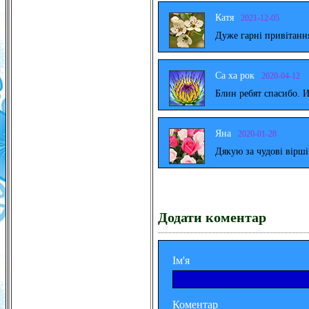
Катя
2021-12-05
Дуже гарні привітанн
Са ха рок
2020-04-12
Блин ребят спасибо. 
Яна
2020-01-28
Дякую за чудові вірш
Додати коментар
Ім'я
Коментар