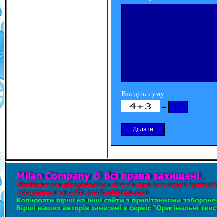
Введіть суму
=