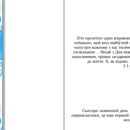
Літо пролетіло одою яскравою 
побажати, щоб весь майбутній 
назустріч кожному з нас тисяче
спілкування ... Нехай з Дня зна
захоплюючим, трішки загадковим
до життя. А, як відомо,
З 1
Сьогодні знаменний день. 
першокласники, це ваш перший к
нех