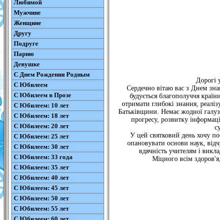
Любимой
Мужчине
Женщине
Другу
Подруге
Парню
Девушке
С Днем Рождения Родным
Дорогі 
С Юбилеем
Сердечно вітаю вас з Днем зна
С Юбилеем в Прозе
будується благополуччя країн
отримати глибокі знання, реаліз
С Юбилеем: 10 лет
Батьківщини. Немає жодної галузі
С Юбилеем: 18 лет
прогресу, розвитку інформац
С Юбилеем: 20 лет
с
У цей святковий день хочу по
С Юбилеем: 25 лет
опановувати основи наук, від
С Юбилеем: 30 лет
вдячність учителям і викл
С Юбилеем: 33 года
Міцного всім здоров'я,
С Юбилеем: 35 лет
С Юбилеем: 40 лет
С Юбилеем: 45 лет
С Юбилеем: 50 лет
С Юбилеем: 55 лет
С Юбилеем: 60 лет