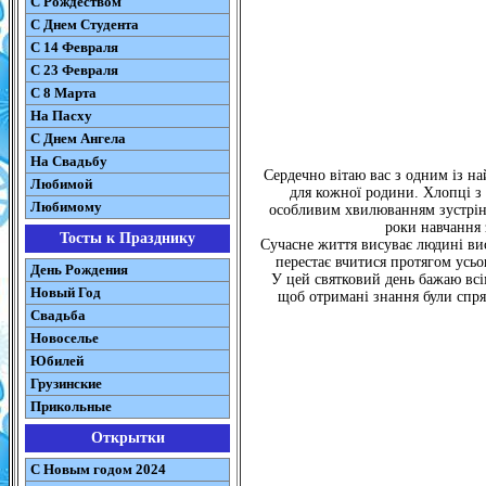
С Рождеством
C Днем Студента
С 14 Февраля
С 23 Февраля
С 8 Марта
На Пасху
C Днем Ангела
На Свадьбу
Сердечно вітаю вас з одним із на
Любимой
для кожної родини. Хлопці з
Любимому
особливим хвилюванням зустріну
роки навчання 
Тосты к Празднику
Сучасне життя висуває людині вис
перестає вчитися протягом усьо
День Рождения
У цей святковий день бажаю всі
Новый Год
щоб отримані знання були спря
Свадьба
Новоселье
Юбилей
Грузинские
Прикольные
Открытки
С Новым годом 2024