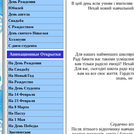
День Рождения
В цей день всім учням і вчителям
Юбилей
Нехай новий навчальний р
День ангела
Свадьба
С Рождеством
День святого Николая
Хэллоуин
С днем студента
Анимационные Открытки
Для наших найменших школярів, 
Раді бачити вас такими усмішлив
На День Рождения
вам тільки радісні емоції! Неха
Для вас, сьогодні школа радо ві
На Свадьбу
вам на все своє життя. Гордість
На Новый Год
знань, не
На Рождество
На День Студента
На 14 Февраля
На 23 Февраля
На 8 Марта
На Пасху
На 1 Мая
Сердечно віт
На День Победы
Після літнього відпочинку навчан
Эротические
родини педагогів, учнів і батьків