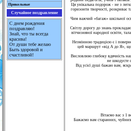
Прикольные
Ця унікальна подорож - не з легк
горизонти творчості, розкриває 
Случайное поздравление
Чим важчий «багаж» шкільної осв
С днем рождения
Світлу дорогу до знань проклада
поздравляю!
вітчизняної народної освіти, тал
Знай, что ты всегда
красива!
Незмінною традицією є і поверне
От души тебе желаю
цей маршрут «від А до Я», щ
Быть здоровой и
счастливой!
Висловлюю глибоку вдячність наши
не шкодуєте с
Від усієї душі бажаю вам, яскр
Вітаємо вас з 1 
Бажаємо вам старанних, чуйних,