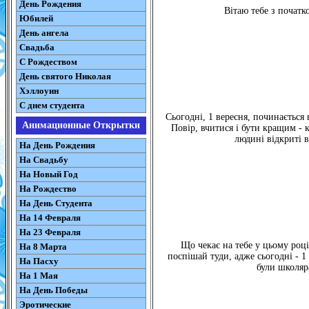
День Рождения
Вітаю тебе з початк
Юбилей
День ангела
Свадьба
С Рождеством
День святого Николая
Хэллоуин
С днем студента
Сьогодні, 1 вересня, починається 
Анимационные Открытки
Повір, вчитися і бути кращим - 
людині відкриті в
На День Рождения
На Свадьбу
На Новый Год
На Рождество
На День Студента
На 14 Февраля
На 23 Февраля
Що чекає на тебе у цьому році
На 8 Марта
поспішай туди, адже сьогодні - 1 
На Пасху
були школяр
На 1 Мая
На День Победы
Эротические