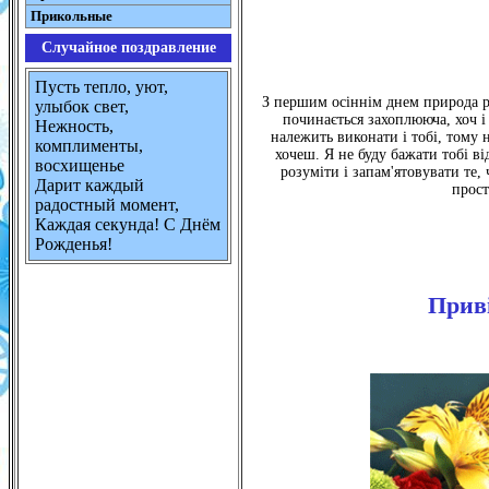
Прикольные
Случайное поздравление
Пусть тепло, уют,
З першим осіннім днем природа ра
улыбок свет,
починається захоплююча, хоч і
Нежность,
належить виконати і тобі, тому 
комплименты,
хочеш. Я не буду бажати тобі ві
восхищенье
розуміти і запам'ятовувати те, 
Дарит каждый
прост
радостный момент,
Каждая секунда! С Днём
Рожденья!
Приві