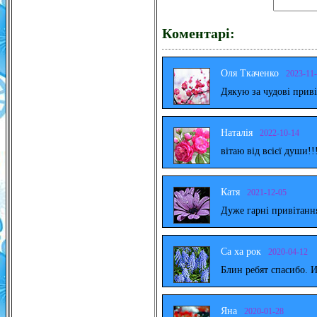
Коментарі:
Оля Ткаченко
2023-11
Дякую за чудові прив
Наталія
2022-10-14
вітаю від всієї души!!
Катя
2021-12-05
Дуже гарні привітанн
Са ха рок
2020-04-12
Блин ребят спасибо. 
Яна
2020-01-28