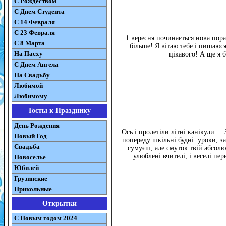
С Рождеством
C Днем Студента
С 14 Февраля
С 23 Февраля
1 вересня починається нова пора
С 8 Марта
більше! Я вітаю тебе і пишаюся
На Пасху
цікавого! А ще я 
C Днем Ангела
На Свадьбу
Любимой
Любимому
Тосты к Празднику
День Рождения
Ось і пролетіли літні канікули ... 
Новый Год
попереду шкільні будні: уроки, з
Свадьба
сумуєш, але смуток твій абсолют
улюблені вчителі, і веселі пер
Новоселье
Юбилей
Грузинские
Прикольные
Открытки
С Новым годом 2024