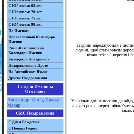
С Юбилеем: 65 лет
С Юбилеем: 70 лет
С Юбилеем: 75 лет
С Юбилеем: 80 лет
По Именам
Православный Календарь
Именин
Тварини народжуються з інстинк
Римо-Католический
людині, щоб стати зовсім дорос
Календарь Именин
вітаю тебе з 1 вересня і
Календарь Праздников
Поздравления в Прозе
На Английском Языке
Другие Поздравления
Сегодня Именины
Отмечают
Александр
,
Анна
,
Ираида
,
У шкільні дні не поспиш до обіду,
Макар
а через роки - перед тобою будут
також 
СМС Поздравления
С Днем Рождения
С Новым Годом