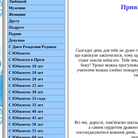
Любимой
Приві
Мужчине
Женщине
Другу
Подруге
Парню
Девушке
С Днем Рождения Родным
Сьогодні день для тебе не дуже-
С Юбилеем
що канікули закінчилися, тому що
С Юбилеем в Прозе
стане зовсім небагато. Тебе че
боку! Уроки можна прогулюва
С Юбилеем: 10 лет
учителем можна злобно пожартув
С Юбилеем: 18 лет
та
С Юбилеем: 20 лет
С Юбилеем: 25 лет
С Юбилеем: 30 лет
С Юбилеем: 33 года
С Юбилеем: 35 лет
С Юбилеем: 40 лет
С Юбилеем: 45 лет
Всі ми, дорослі, пам'ятаємо шкіл
С Юбилеем: 50 лет
а самим сердитим драконом
С Юбилеем: 55 лет
насолоджуватися кожним днем, л
С Юбилеем: 60 лет
люд