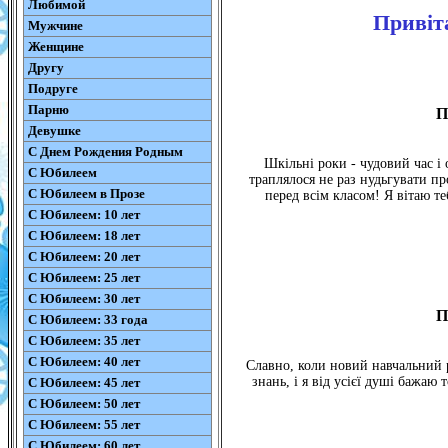
Любимой
Привіт
Мужчине
Женщине
Другу
Подруге
Парню
П
Девушке
С Днем Рождения Родным
Шкільні роки - чудовий час і 
С Юбилеем
траплялося не раз нудьгувати пр
С Юбилеем в Прозе
перед всім класом! Я вітаю т
С Юбилеем: 10 лет
С Юбилеем: 18 лет
С Юбилеем: 20 лет
С Юбилеем: 25 лет
С Юбилеем: 30 лет
П
С Юбилеем: 33 года
С Юбилеем: 35 лет
С Юбилеем: 40 лет
Славно, коли новий навчальний рі
знань, і я від усієї душі бажаю
С Юбилеем: 45 лет
С Юбилеем: 50 лет
С Юбилеем: 55 лет
С Юбилеем: 60 лет