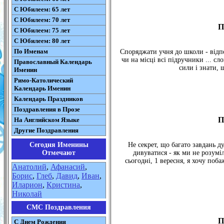
С Юбилеем: 65 лет
С Юбилеем: 70 лет
П
С Юбилеем: 75 лет
С Юбилеем: 80 лет
По Именам
Споряджати учня до школи - відпо
чи на місці всі підручники ... сл
Православный Календарь
сили і знати, щ
Именин
Римо-Католический
Календарь Именин
Календарь Праздников
Поздравления в Прозе
П
На Английском Языке
Другие Поздравления
Сегодня Именины
Не секрет, що багато завдань д
Отмечают
дивуватися - як ми не розумі
сьогодні, 1 вересня, я хочу поб
Анатолий
,
Афанасий
,
Борис
,
Глеб
,
Давид
,
Иван
,
Иларион
,
Кристина
,
Николай
СМС Поздравления
П
С Днем Рождения