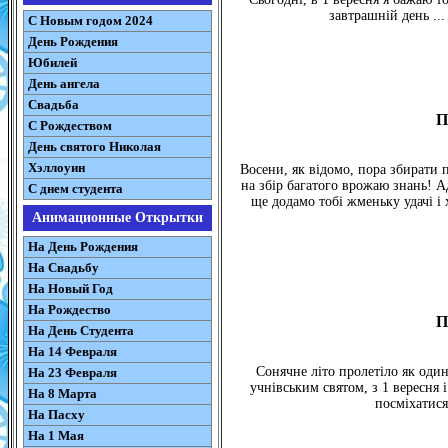
завтрашній день ..
С Новым годом 2024
День Рождения
Юбилей
День ангела
Свадьба
П
С Рождеством
День святого Николая
Хэллоуин
Восени, як відомо, пора збирати п
на збір багатого врожаю знань! А
С днем студента
ще додамо тобі жменьку удачі і
Анимационные Открытки
На День Рождения
На Свадьбу
На Новый Год
На Рождество
П
На День Студента
На 14 Февраля
Сонячне літо пролетіло як один
На 23 Февраля
учнівським святом, з 1 вересня 
На 8 Марта
посміхатися,
На Пасху
На 1 Мая