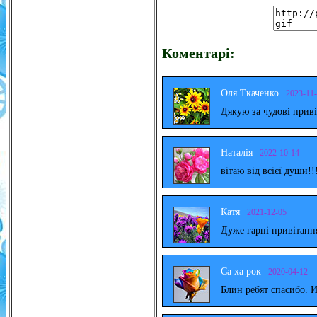
Коментарі:
Оля Ткаченко
2023-11
Дякую за чудові прив
Наталія
2022-10-14
вітаю від всієї души!!
Катя
2021-12-05
Дуже гарні привітанн
Са ха рок
2020-04-12
Блин ребят спасибо. 