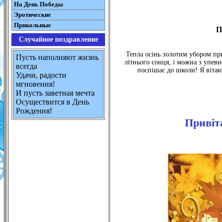
На День Победы
Эротические
Прикольные
П
Случайное поздравление
Тепла осінь золотим убором при
Пусть наполняют жизнь
літнього сонця, і можна з упевн
всегда
поспішає до школи! Я вітаю
Удачи, радости
мгновения!
И пусть заветная мечта
Осуществится в День
Рождения!
Привіт