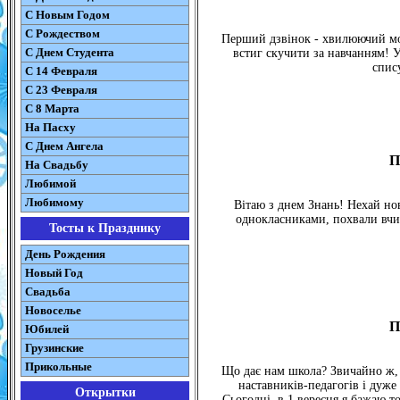
С Новым Годом
С Рождеством
Перший дзвінок - хвилюючий моме
C Днем Студента
встиг скучити за навчанням! У
спис
С 14 Февраля
С 23 Февраля
С 8 Марта
На Пасху
C Днем Ангела
П
На Свадьбу
Любимой
Любимому
Вітаю з днем Знань! Нехай нов
однокласниками, похвали вчит
Тосты к Празднику
День Рождения
Новый Год
Свадьба
Новоселье
П
Юбилей
Грузинские
Прикольные
Що дає нам школа? Звичайно ж, н
наставників-педагогів і дуже
Открытки
Сьогодні, в 1 вересня я бажаю т