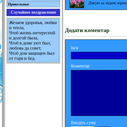
Дякую за чудові вірш
Прикольные
Случайное поздравление
Желаем здоровья, любви
и тепла,
Додати коментар
Чтоб жизнь интересной
и долгой была,
Чтоб в доме уют был,
Ім'я
любовь да совет,
Чтоб дом защищен был
от горя и бед.
Коментар
Введіть суму