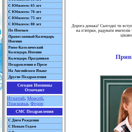
С Юбилеем: 65 лет
С Юбилеем: 70 лет
С Юбилеем: 75 лет
С Юбилеем: 80 лет
Дорога донька! Сьогодні ти вступ
По Именам
на п'ятірки, радувати вчителів
цікаво
Православный Календарь
Именин
Римо-Католический
Календарь Именин
Приві
Календарь Праздников
Поздравления в Прозе
На Английском Языке
Другие Поздравления
Сегодня Именины
Отмечают
Игнатий
,
Моисей
,
Прасковья
,
Федор
СМС Поздравления
С Днем Рождения
С Новым Годом