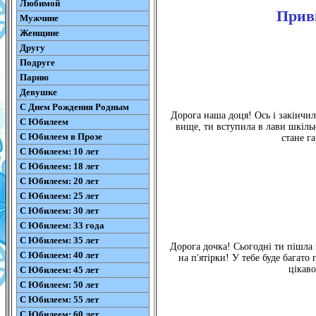
Любимой
Приві
Мужчине
Женщине
Другу
Подруге
Парню
Девушке
С Днем Рождения Родным
Дорога наша доця! Ось і закінчил
С Юбилеем
вище, ти вступила в лави шкільн
С Юбилеем в Прозе
стане г
С Юбилеем: 10 лет
С Юбилеем: 18 лет
С Юбилеем: 20 лет
С Юбилеем: 25 лет
С Юбилеем: 30 лет
С Юбилеем: 33 года
С Юбилеем: 35 лет
Дорога дочка! Сьогодні ти пішла 
С Юбилеем: 40 лет
на п'ятірки! У тебе буде багато
цікаво
С Юбилеем: 45 лет
С Юбилеем: 50 лет
С Юбилеем: 55 лет
С Юбилеем: 60 лет