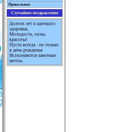
Прикольные
Случайное поздравление
Долгих лет и крепкого
здоровья,
Молодости, силы,
красоты!
Пусть всегда - не только
в день рожденья
Исполняются заветные
мечты.