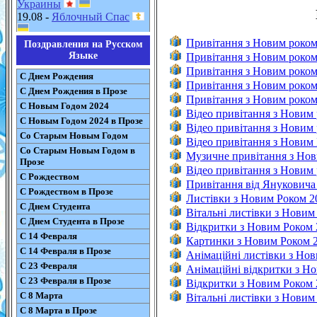
Украины
19.08 -
Яблочный Спас
Привітання з Новим роком
Поздравления на Русском
Языке
Привітання з Новим роком
Привітання з Новим роком
С Днем Рождения
Привітання з Новим роком
С Днем Рождения в Прозе
Привітання з Новим роком 
С Новым Годом 2024
Відео привітання з Новим
С Новым Годом 2024 в Прозе
Відео привітання з Новим
Со Старым Новым Годом
Відео привітання з Новим 
Со Старым Новым Годом в
Музичне привітання з Нов
Прозе
Відео привітання з Новим
С Рождеством
Привітання від Януковича
С Рождеством в Прозе
Листівки з Новим Роком 2
С Днем Студента
Вітальні листівки з Новим
С Днем Студента в Прозе
Відкритки з Новим Роком 
С 14 Февраля
Картинки з Новим Роком 
С 14 Февраля в Прозе
Анімаційні листівки з Но
С 23 Февраля
Анімаційні відкритки з Н
С 23 Февраля в Прозе
Відкритки з Новим Роком 
С 8 Марта
Вітальні листівки з Новим
С 8 Марта в Прозе