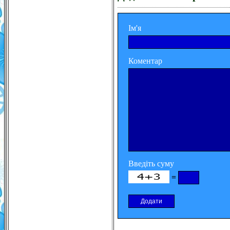
Ім'я
Коментар
Введіть суму
=