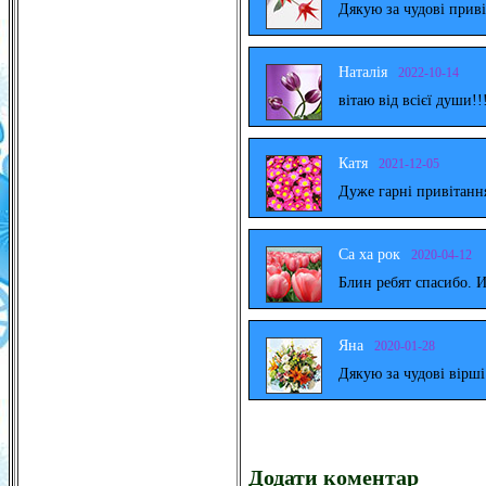
Дякую за чудові прив
Наталія
2022-10-14
вітаю від всієї души!!
Катя
2021-12-05
Дуже гарні привітанн
Са ха рок
2020-04-12
Блин ребят спасибо. 
Яна
2020-01-28
Дякую за чудові вірш
Додати коментар