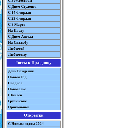
С Рождеством
C Днем Студента
С 14 Февраля
С 23 Февраля
С 8 Марта
На Пасху
C Днем Ангела
На Свадьбу
Любимой
Любимому
Тосты к Празднику
День Рождения
Новый Год
Свадьба
Новоселье
Юбилей
Грузинские
Прикольные
Открытки
С Новым годом 2024