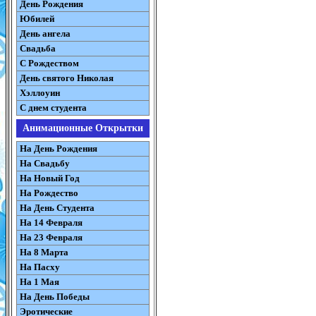
День Рождения
Юбилей
День ангела
Свадьба
С Рождеством
День святого Николая
Хэллоуин
С днем студента
Анимационные Открытки
На День Рождения
На Свадьбу
На Новый Год
На Рождество
На День Студента
На 14 Февраля
На 23 Февраля
На 8 Марта
На Пасху
На 1 Мая
На День Победы
Эротические