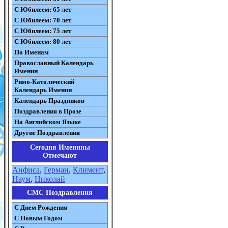
С Юбилеем: 65 лет
С Юбилеем: 70 лет
С Юбилеем: 75 лет
С Юбилеем: 80 лет
По Именам
Православный Календарь
Именин
Римо-Католический
Календарь Именин
Календарь Праздников
Поздравления в Прозе
На Английском Языке
Другие Поздравления
Сегодня Именины
Отмечают
Анфиса
,
Герман
,
Климент
,
Наум
,
Николай
СМС Поздравления
С Днем Рождения
С Новым Годом