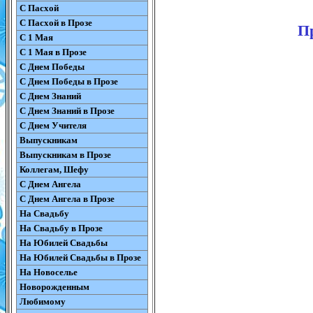
С Пасхой
С Пасхой в Прозе
Пр
С 1 Мая
С 1 Мая в Прозе
С Днем Победы
С Днем Победы в Прозе
С Днем Знаний
С Днем Знаний в Прозе
С Днем Учителя
Выпускникам
Выпускникам в Прозе
Коллегам, Шефу
С Днем Ангела
С Днем Ангела в Прозе
На Свадьбу
На Свадьбу в Прозе
На Юбилей Свадьбы
На Юбилей Свадьбы в Прозе
На Новоселье
Новорожденным
Любимому