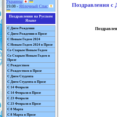
Украины
Поздравления с 
19.08 -
Яблочный Спас
Поздравления на Русском
Языке
С Днем Рождения
Поздравлен
С Днем Рождения в Прозе
С Новым Годом 2024
С Новым Годом 2024 в Прозе
Со Старым Новым Годом
Со Старым Новым Годом в
Прозе
С Рождеством
С Рождеством в Прозе
С Днем Студента
С Днем Студента в Прозе
С 14 Февраля
С 14 Февраля в Прозе
С 23 Февраля
С 23 Февраля в Прозе
С 8 Марта
С 8 Марта в Прозе