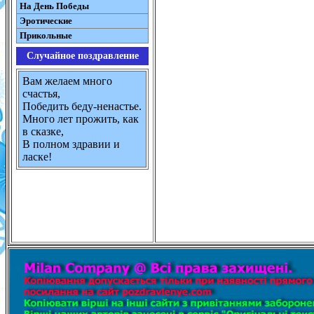
На День Победы
Эротические
Прикольные
Случайное поздравление
Вам желаем много
счастья,
Победить беду-ненастье.
Много лет прожить, как
в сказке,
В полном здравии и
ласке!