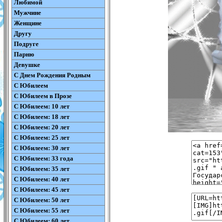
Любимой
Мужчине
Женщине
Другу
Подруге
Парню
Девушке
С Днем Рождения Родным
С Юбилеем
С Юбилеем в Прозе
С Юбилеем: 10 лет
С Юбилеем: 18 лет
С Юбилеем: 20 лет
С Юбилеем: 25 лет
С Юбилеем: 30 лет
С Юбилеем: 33 года
С Юбилеем: 35 лет
С Юбилеем: 40 лет
С Юбилеем: 45 лет
С Юбилеем: 50 лет
С Юбилеем: 55 лет
С Юбилеем: 60 лет