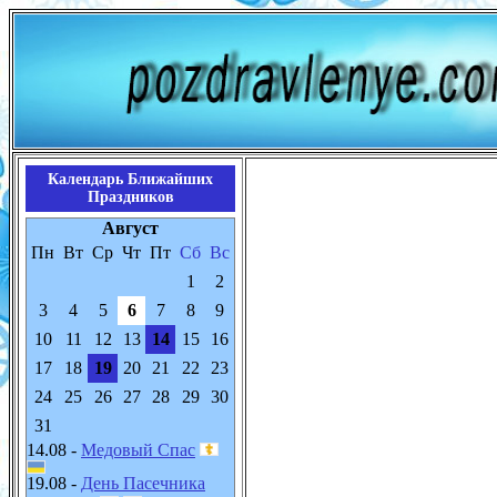
Календарь Ближайших
Праздников
Август
Пн
Вт
Ср
Чт
Пт
Сб
Вс
1
2
3
4
5
6
7
8
9
10
11
12
13
14
15
16
17
18
19
20
21
22
23
24
25
26
27
28
29
30
31
14.08 -
Медовый Спас
19.08 -
День Пасечника