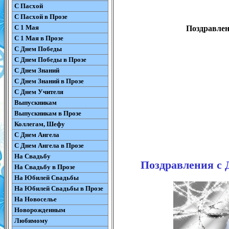
С Пасхой
С Пасхой в Прозе
С 1 Мая
Поздравлен
С 1 Мая в Прозе
С Днем Победы
С Днем Победы в Прозе
С Днем Знаний
С Днем Знаний в Прозе
С Днем Учителя
Выпускникам
Выпускникам в Прозе
Коллегам, Шефу
С Днем Ангела
С Днем Ангела в Прозе
На Свадьбу
Поздравления с 
На Свадьбу в Прозе
На Юбилей Свадьбы
На Юбилей Свадьбы в Прозе
На Новоселье
Новорожденным
Любимому