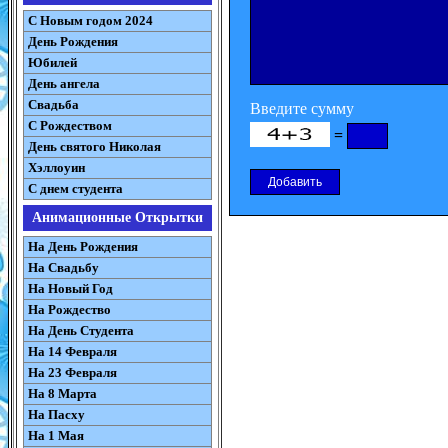
С Новым годом 2024
День Рождения
Юбилей
День ангела
Свадьба
Введите сумму
С Рождеством
=
День святого Николая
Хэллоуин
С днем студента
Анимационные Открытки
На День Рождения
На Свадьбу
На Новый Год
На Рождество
На День Студента
На 14 Февраля
На 23 Февраля
На 8 Марта
На Пасху
На 1 Мая