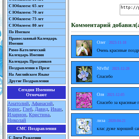
С Юбилеем: 65 лет
С Юбилеем: 70 лет
С Юбилеем: 75 лет
Комментарий добавил(а
С Юбилеем: 80 лет
По Именам
Православный Календарь
Олег
2023-11-18
Именин
Римо-Католический
Очень красивые поздр
Календарь Именин
Календарь Праздников
Поздравления в Прозе
Nfvfhf
2021-12-28
На Английском Языке
Спасибо
Другие Поздравления
Сегодня Именины
Оля
2021-12-05
Отмечают
Спасибо за красивые 
Анатолий
,
Афанасий
,
Борис
,
Глеб
,
Давид
,
Иван
,
Иларион
,
Кристина
,
Николай
лиза
2020-04-21
клас дуже хороший са
СМС Поздравления
С Днем Рождения