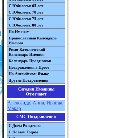
С Юбилеем: 65 лет
С Юбилеем: 70 лет
С Юбилеем: 75 лет
С Юбилеем: 80 лет
По Именам
Православный Календарь
Именин
Римо-Католический
Календарь Именин
Календарь Праздников
Поздравления в Прозе
На Английском Языке
Другие Поздравления
Сегодня Именины
Отмечают
Александр
,
Анна
,
Ираида
,
Макар
СМС Поздравления
С Днем Рождения
С Новым Годом