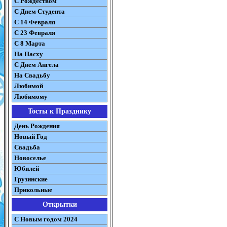
С Рождеством
C Днем Студента
С 14 Февраля
С 23 Февраля
С 8 Марта
На Пасху
C Днем Ангела
На Свадьбу
Любимой
Любимому
Тосты к Празднику
День Рождения
Новый Год
Свадьба
Новоселье
Юбилей
Грузинские
Прикольные
Открытки
С Новым годом 2024