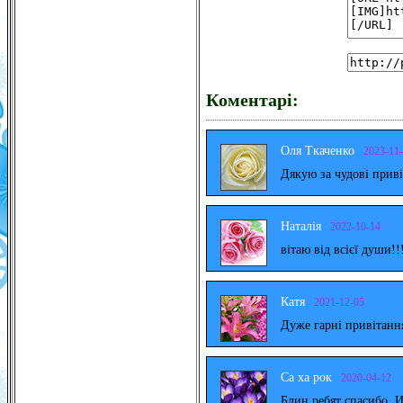
Коментарі:
Оля Ткаченко
2023-11
Дякую за чудові прив
Наталія
2022-10-14
вітаю від всієї души!!
Катя
2021-12-05
Дуже гарні привітанн
Са ха рок
2020-04-12
Блин ребят спасибо. 