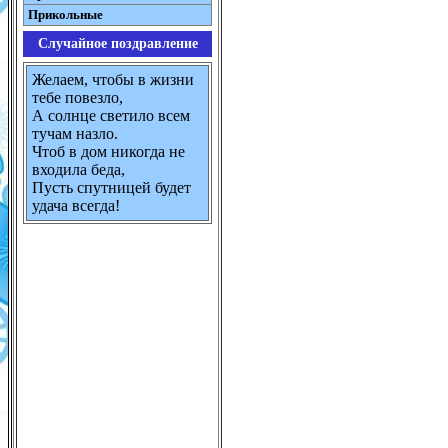
Прикольные
Случайное поздравление
Желаем, чтобы в жизни
тебе повезло,
А солнце светило всем
тучам назло.
Чтоб в дом никогда не
входила беда,
Пусть спутницей будет
удача всегда!