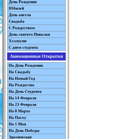
День Рождения
Юбилей
День ангела
Свадьба
С Рождеством
День святого Николая
Хэллоуин
С днем студента
Анимационные Открытки
На День Рождения
На Свадьбу
На Новый Год
На Рождество
На День Студента
На 14 Февраля
На 23 Февраля
На 8 Марта
На Пасху
На 1 Мая
На День Победы
Эротические