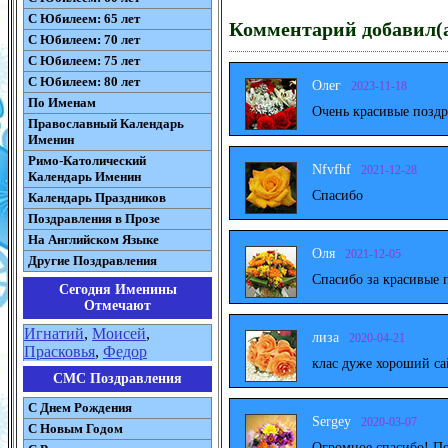
С Юбилеем: 65 лет
Комментарий добавил(а
С Юбилеем: 70 лет
С Юбилеем: 75 лет
С Юбилеем: 80 лет
Олег
2023-11-18
По Именам
Очень красивые поздр
Православный Календарь
Именин
Римо-Католический
Nfvfhf
2021-12-28
Календарь Именин
Спасибо
Календарь Праздников
Поздравления в Прозе
На Английском Языке
Оля
2021-12-05
Другие Поздравления
Спасибо за красивые 
Сегодня Именины
Отмечают
Игнатий
,
Моисей
,
лиза
2020-04-21
Прасковья
,
Федор
клас дуже хороший са
СМС Поздравления
С Днем Рождения
Sergey
2020-03-07
С Новым Годом
Огромное спасибо! По