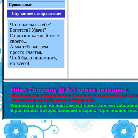
Прикольные
Случайное поздравление
Что пожелать тебе?
Богатств? Удачи?
От жизни каждый хочет
своего...
А мы тебе желаем
просто счастья,
Чтоб было понемногу,
но всего!