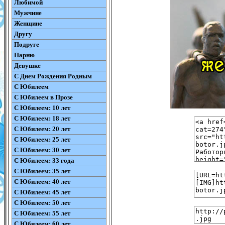
Любимой
Мужчине
Женщине
Другу
Подруге
Парню
Девушке
С Днем Рождения Родным
С Юбилеем
С Юбилеем в Прозе
С Юбилеем: 10 лет
С Юбилеем: 18 лет
С Юбилеем: 20 лет
С Юбилеем: 25 лет
С Юбилеем: 30 лет
С Юбилеем: 33 года
С Юбилеем: 35 лет
С Юбилеем: 40 лет
С Юбилеем: 45 лет
С Юбилеем: 50 лет
С Юбилеем: 55 лет
С Юбилеем: 60 лет