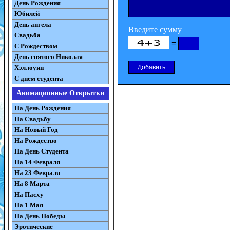
День Рождения
Юбилей
День ангела
Введите сумму
Свадьба
=
С Рождеством
День святого Николая
Хэллоуин
С днем студента
Анимационные Открытки
На День Рождения
На Свадьбу
На Новый Год
На Рождество
На День Студента
На 14 Февраля
На 23 Февраля
На 8 Марта
На Пасху
На 1 Мая
На День Победы
Эротические